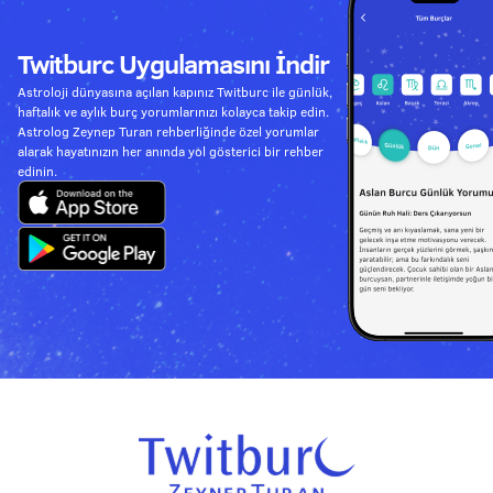
Twitburc Uygulamasını İndir
Astroloji dünyasına açılan kapınız Twitburc ile günlük,
haftalık ve aylık burç yorumlarınızı kolayca takip edin.
Astrolog Zeynep Turan rehberliğinde özel yorumlar
alarak hayatınızın her anında yol gösterici bir rehber
edinin.