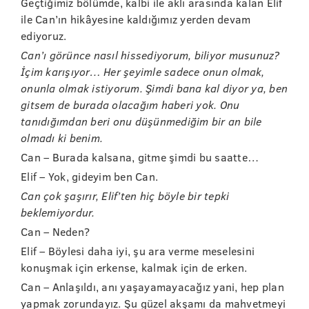
Geçtiğimiz bölümde, kalbi ile aklı arasında kalan Elif
ile Can’ın hikâyesine kaldığımız yerden devam
ediyoruz.
Can’ı görünce nasıl hissediyorum, biliyor musunuz?
İçim karışıyor… Her şeyimle sadece onun olmak,
onunla olmak istiyorum. Şimdi bana kal diyor ya, ben
gitsem de burada olacağım haberi yok. Onu
tanıdığımdan beri onu düşünmediğim bir an bile
olmadı ki benim.
Can – Burada kalsana, gitme şimdi bu saatte…
Elif – Yok, gideyim ben Can.
Can çok şaşırır, Elif’ten hiç böyle bir tepki
beklemiyordur.
Can – Neden?
Elif – Böylesi daha iyi, şu ara verme meselesini
konuşmak için erkense, kalmak için de erken.
Can – Anlaşıldı, anı yaşayamayacağız yani, hep plan
yapmak zorundayız. Şu güzel akşamı da mahvetmeyi