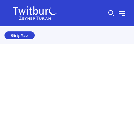
Giriş Yap
Size nasıl yardımcı olabiliriz?
×