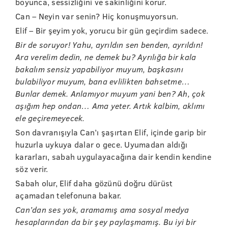
boyunca, sessizliğini ve sakinliğini korur.
Can – Neyin var senin? Hiç konuşmuyorsun.
Elif – Bir şeyim yok, yorucu bir gün geçirdim sadece.
Bir de soruyor! Yahu, ayrıldın sen benden, ayrıldın!
Ara verelim dedin, ne demek bu? Ayrılığa bir kala
bakalım sensiz yapabiliyor muyum, başkasını
bulabiliyor muyum, bana evlilikten bahsetme…
Bunlar demek. Anlamıyor muyum yani ben? Ah, çok
aşığım hep ondan… Ama yeter. Artık kalbim, aklımı
ele geçiremeyecek.
Son davranışıyla Can’ı şaşırtan Elif, içinde garip bir
huzurla uykuya dalar o gece. Uyumadan aldığı
kararları, sabah uygulayacağına dair kendin kendine
söz verir.
Sabah olur, Elif daha gözünü doğru dürüst
açamadan telefonuna bakar.
Can’dan ses yok, aramamış ama sosyal medya
hesaplarından da bir şey paylaşmamış. Bu iyi bir