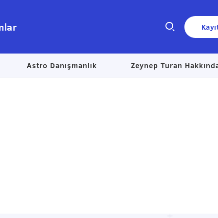
mlar
Kayı
Astro Danışmanlık
Zeynep Turan Hakkınd
Size nasıl yardımcı olabiliriz?