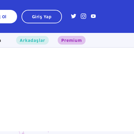
t Ol
Giriş Yap
a
Arkadaşlar
Premium
×