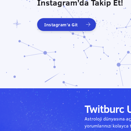
Instagram’da Takip Et!
Instagram’a Git
Twitburc 
Astroloji dünyasına açı
yorumlarınızı kolayca 