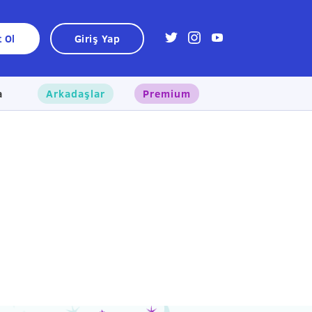
t Ol
Giriş Yap
a
Arkadaşlar
Premium
×