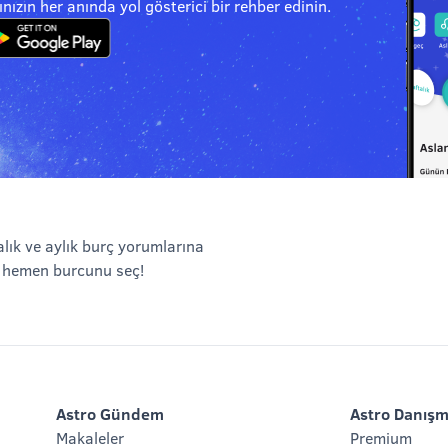
ızın her anında yol gösterici bir rehber edinin.
alık ve aylık burç yorumlarına
 hemen burcunu seç!
Astro Gündem
Astro Danışm
Makaleler
Premium