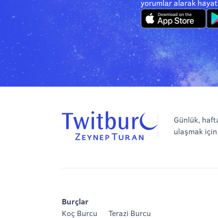
yorumlar alarak hayatın
Günlük, haft
ulaşmak için
Burçlar
Koç Burcu
Terazi Burcu