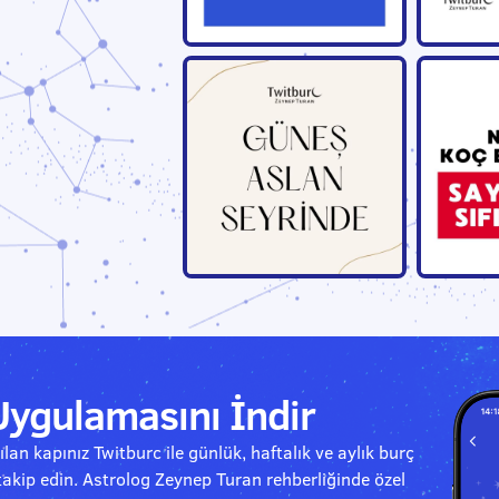
Uygulamasını İndir
lan kapınız Twitburc ile günlük, haftalık ve aylık burç
takip edin. Astrolog Zeynep Turan rehberliğinde özel