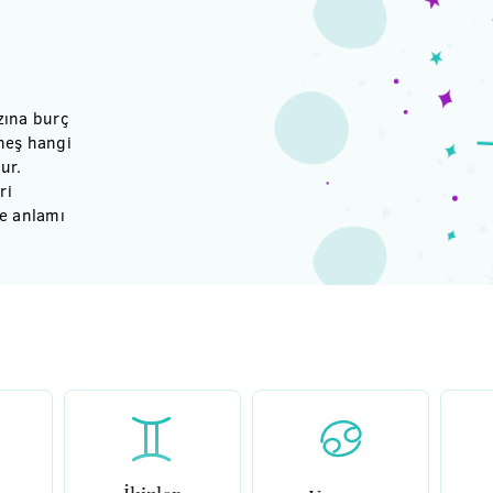
zına burç
neş hangi
ur.
ri
de anlamı