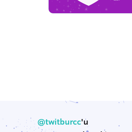
@twitburcc
'u