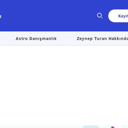
n
Kayı
Astro Danışmanlık
Zeynep Turan Hakkınd
Size nasıl yardımcı olabiliriz?