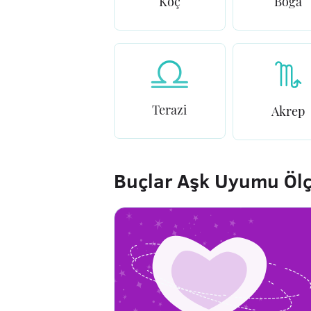
Koç
Boğa
Terazi
Akrep
Buçlar Aşk Uyumu Öl