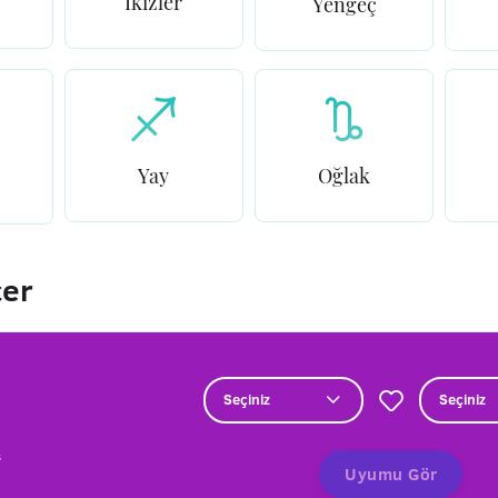
İkizler
Yengeç
Yay
Oğlak
çer
Seçiniz
Seçiniz
Uyumu Gör