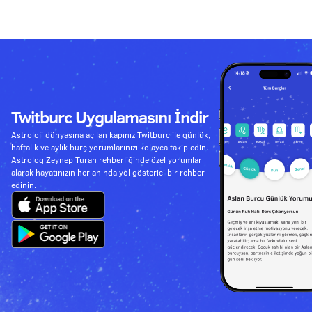
Twitburc Uygulamasını İndir
Astroloji dünyasına açılan kapınız Twitburc ile günlük,
haftalık ve aylık burç yorumlarınızı kolayca takip edin.
Astrolog Zeynep Turan rehberliğinde özel yorumlar
alarak hayatınızın her anında yol gösterici bir rehber
edinin.