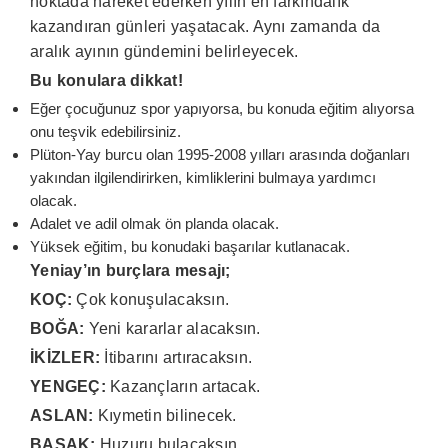
noktada hareket ederken yılın en farkındalık
kazandıran günleri yaşatacak. Aynı zamanda da
aralık ayının gündemini belirleyecek.
Bu konulara dikkat!
Eğer çocuğunuz spor yapıyorsa, bu konuda eğitim alıyorsa
onu teşvik edebilirsiniz.
Plüton-Yay burcu olan 1995-2008 yılları arasında doğanları
yakından ilgilendirirken, kimliklerini bulmaya yardımcı
olacak.
Adalet ve adil olmak ön planda olacak.
Yüksek eğitim, bu konudaki başarılar kutlanacak.
Yeniay’ın burçlara mesajı;
KOÇ:
Çok konuşulacaksın.
BOĞA:
Yeni kararlar alacaksın.
İKİZLER:
İtibarını artıracaksın.
YENGEÇ:
Kazançların artacak.
ASLAN:
Kıymetin bilinecek.
BAŞAK:
Huzuru bulacaksın.