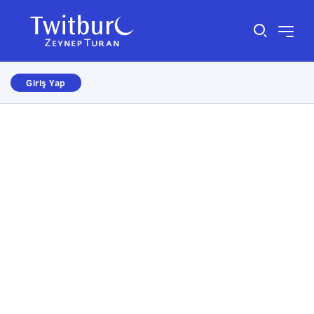
Giriş Yap
Size nasıl yardımcı olabiliriz?
×