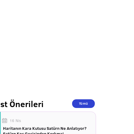
st Önerileri
Tümü
16 Nis
Haritanın Kara Kutusu Satürn Ne Anlatıyor?
Satürn Koç Geçişinden Korkma!