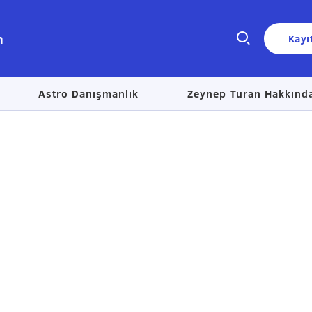
n
Kayı
Astro Danışmanlık
Zeynep Turan Hakkınd
Size nasıl yardımcı olabiliriz?