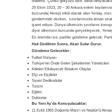
olabiliriz. Çünkü gökyüzü bize, daha tanıyacakl
29 Ekim 1923, 20 – 30 Ankara enlem boylamına 
burcunda( Akrep) etkili olacak olan Yeniay, mecl
gündeminde olurken, sınırlarımızda alınan strat
işaret ediyor. Dünya ülkemizin sınırlarını konu
diyor ülkemizin burcunda gerçekleşecek, Yenia
En önemlisi ise, partiler gündeme gelecek. Parti 
Hak Dedikten Sonra, Akan Sular Durur.
Gündeme Gelecekler;
Futbol Dünyası
Türkiye’nin Önde Gelen Şirketlerinin Yöneticileri
Kitleleri Etkileyecek Birtakım Olaylar
Elçi ve Elçilikler
Siyasi Dedikodular
Turizm
Eğitim
Doktorlar
Bu Yeni Ay’da Konuşulacaklar;
11 Eylül 1965 Doğumlu Mars’ı ve Neptün’ü Akre