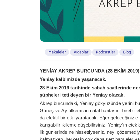
Makaleler
Videolar
Podcastler
Blog
YENİAY AKREP BURCUNDA (28 EKİM 2019)
Yeniay kalbimizde yaşanacak.
28 Ekim 2019 tarihinde sabah saatlerinde ge
şüpheleri tetikleyen bir Yeniay olacak.
Akrep burcundaki, Yeniay gökyüzünde yerini bu
Güneş ve Ay ülkemizin natal haritasını birebir e
da efektif bir etki yaratacak. Eğer geleceğinizle
karışabilir ikileme düşebilirsiniz. Yeniay’ın e
ilk günlerinde ne hissettiyseniz, neyi çözemedi
kalmazken, herkesin çok daha sert hamleler yapa