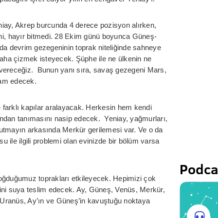
eniay, Akrep burcunda 4 derece pozisyon alırken,
 mi, hayır bitmedi. 28 Ekim günü boyunca Güneş-
nda devrim gezegeninin toprak niteliğinde sahneye
z daha çizmek isteyecek. Şüphe ile ne ülkenin ne
ar vereceğiz. Bunun yanı sıra, savaş gezegeni Mars,
vam edecek.
farklı kapılar aralayacak. Herkesin hem kendi
ından tanımasını nasip edecek. Yeniay, yağmurları,
 unutmayın arkasında Merkür gerilemesi var. Ve o da
ile ilgili problemi olan evinizde bir bölüm varsa
Podca
 doğduğumuz toprakları etkileyecek. Hepimizi çok
ini suya teslim edecek. Ay, Güneş, Venüs, Merkür,
 Uranüs, Ay’ın ve Güneş’in kavuştuğu noktaya