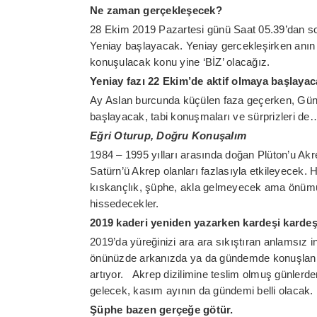
Ne zaman gerçekleşecek?
28 Ekim 2019 Pazartesi günü Saat 05.39’dan so
Yeniay başlayacak. Yeniay gercekleşirken anın 
konuşulacak konu yine ‘BİZ’ olacağız.
Yeniay fazı 22 Ekim’de aktif olmaya başlayac
Ay Aslan burcunda küçülen faza geçerken, Güne
başlayacak, tabi konuşmaları ve sürprizleri de
Eğri Oturup, Doğru Konuşalım
1984 – 1995 yılları arasında doğan Plüton’u Akre
Satürn’ü Akrep olanları fazlasıyla etkileyecek. H
kıskançlık, şüphe, akla gelmeyecek ama önümüze
hissedecekler.
2019 kaderi yeniden yazarken kardeşi kardeşl
2019’da yüreğinizi ara ara sıkıştıran anlamsız 
önünüzde arkanızda ya da gündemde konuşlan o
artıyor. Akrep dizilimine teslim olmuş günlerd
gelecek, kasım ayının da gündemi belli olacak.
Şüphe bazen gerçeğe götür.