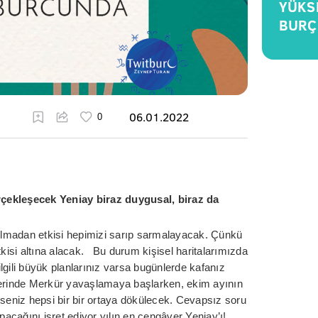
YÜKS
BURÇ
06.01.2022
rçekleşecek Yeniay biraz duygusal, biraz da
lmadan etkisi hepimizi sarıp sarmalayacak. Çünkü
tkisi altına alacak. Bu durum kişisel haritalarımızda
 ilgili büyük planlarınız varsa bugünlerde kafanız
teklerinde Merkür yavaşlamaya başlarken, ekim ayının
yseniz hepsi bir bir ortaya dökülecek. Cevapsız soru
cağını işret ediyor yılın en cengâver Yeniay’ı!