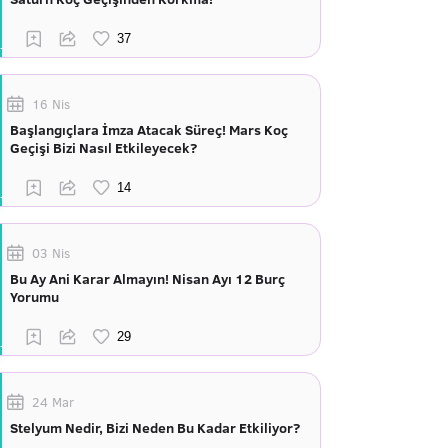
16 Nis
Başlangıçlara İmza Atacak Süreç! Mars Koç
Geçişi Bizi Nasıl Etkileyecek?
03 Nis
Bu Ay Ani Karar Almayın! Nisan Ayı 12 Burç
Yorumu
24 Mar
Stelyum Nedir, Bizi Neden Bu Kadar Etkiliyor?