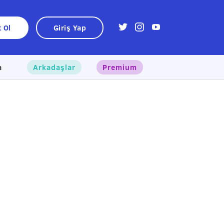
t Ol
Giriş Yap
a
Arkadaşlar
Premium
×