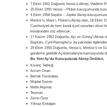
7 Ekim 1952 Doğumlu Venüs’ü Akrep, Vladimir Pu
25 Ekim 1991 Venüs – Plüton kavuşumunda kur
4 Ekim 1958 Neptün – Jüpiter Akrep kavuşumund
Merkür’ü, Mars’ı, Plüton’u Akrep olan, 18 Ekim 19
Cumhuriyeti de hem kendi içsel sorunları olsun h
kendisinden söz ettirecek.
17 Kasım 1952 Doğumlu, Ayı ve Güneş’i Akrep ol
Başkanı, Cyril Ramapho’yı da yakından ilgilendir
29 Ekim 1950 Doğumlu, Venüs’ü, Merkür’ü ve Gün
gündeme gelebilir Açıklamalarıyla kamuoyunda di
Bu Yeni Ay’da Konuşulacak Akrep Ünlüleri,
Kıvanç Tatlıtuğ
Arzum Onan
Berrak Tüzünataç
Müjdat Gezen
Metin Akpınar
Teoman
Zerrin Özer
Yılmaz Erdoğan