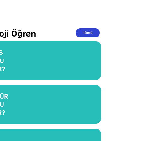
oji Öğren
Tümü
S
U
R?
ÜR
U
R?