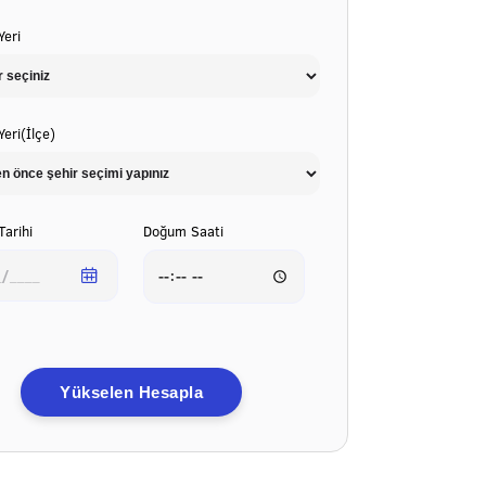
eri
eri(İlçe)
arihi
Doğum Saati
Yükselen Hesapla