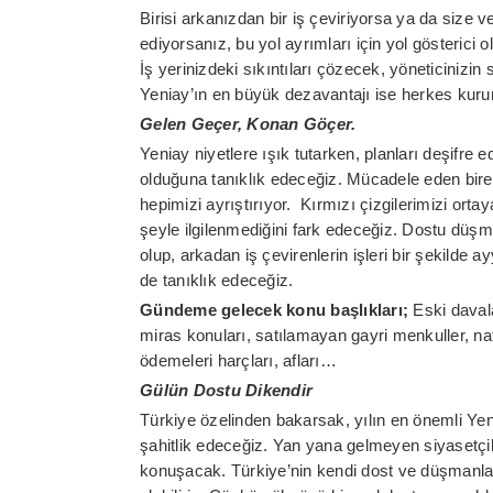
Birisi arkanızdan bir iş çeviriyorsa ya da size 
ediyorsanız, bu yol ayrımları için yol gösterici
İş yerinizdeki sıkıntıları çözecek, yöneticinizi
Yeniay’ın en büyük dezavantajı ise herkes kuru
Gelen Geçer, Konan Göçer.
Yeniay niyetlere ışık tutarken, planları deşifre 
olduğuna tanıklık edeceğiz. Mücadele eden bire
hepimizi ayrıştırıyor. Kırmızı çizgilerimizi orta
şeyle ilgilenmediğini fark edeceğiz. Dostu düş
olup, arkadan iş çevirenlerin işleri bir şekilde 
de tanıklık edeceğiz.
Gündeme gelecek konu başlıkları;
Eski daval
miras konuları, satılamayan gayri menkuller, naf
ödemeleri harçları, afları…
Gülün Dostu Dikendir
Türkiye özelinden bakarsak, yılın en önemli Yen
şahitlik edeceğiz. Yan yana gelmeyen siyasetçiler
konuşacak. Türkiye’nin kendi dost ve düşmanlar