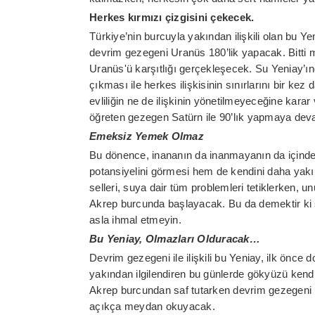
Herkes kırmızı çizgisini çekecek.
Türkiye’nin burcuyla yakından ilişkili olan bu Y
devrim gezegeni Uranüs 180’lik yapacak. Bitti
Uranüs'ü karşıtlığı gerçekleşecek. Su Yeniay’ı
çıkması ile herkes ilişkisinin sınırlarını bir ke
evliliğin ne de ilişkinin yönetilmeyeceğine kar
öğreten gezegen Satürn ile 90’lık yapmaya de
Emeksiz Yemek Olmaz
Bu dönence, inananın da inanmayanın da içinde 
potansiyelini görmesi hem de kendini daha yak
selleri, suya dair tüm problemleri tetiklerken,
Akrep burcunda başlayacak. Bu da demektir ki su 
asla ihmal etmeyin.
Bu Yeniay, Olmazları Olduracak…
Devrim gezegeni ile ilişkili bu Yeniay, ilk önce
yakından ilgilendiren bu günlerde gökyüzü kend
Akrep burcundan saf tutarken devrim gezegeni
açıkça meydan okuyacak.