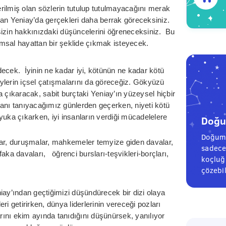
verilmiş olan sözlerin tutulup tutulmayacağını merak
 olan Yeniay’da gerçekleri daha berrak göreceksiniz.
n sizin hakkınızdaki düşüncelerini öğreneceksiniz. Bu
msal hayattan bir şeklide çıkmak isteyecek.
edecek. İyinin ne kadar iyi, kötünün ne kadar kötü
ylerin içsel çatışmalarını da göreceğiz. Gökyüzü
ya çıkaracak, sabit burçtaki Yeniay’ın yüzeysel hiçbir
manı tanıyacağımız günlerden geçerken, niyeti kötü
ayyuka çıkarken, iyi insanların verdiği mücadelelere
Doğum
Doğum 
ar, duruşmalar, mahkemeler temyize giden davalar,
sadece
aka davaları, öğrenci bursları-teşvikleri-borçları,
koçluğu
çözebil
iay’ından geçtiğimizi düşündürecek bir dizi olaya
i getirirken, dünya liderlerinin vereceği pozları
ını ekim ayında tanıdığını düşünürsek, yanılıyor