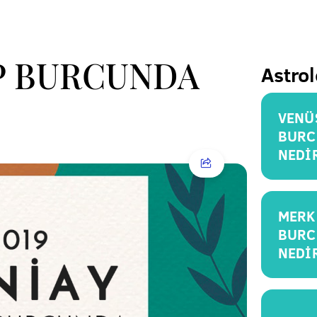
P BURCUNDA
Astrol
VENÜ
BURC
NEDİ
MERK
BURC
NEDİ