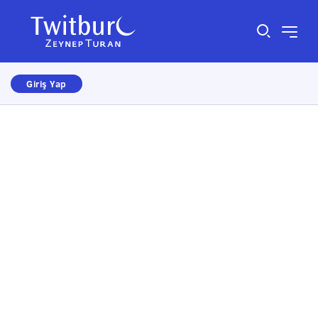
Giriş Yap
Size nasıl yardımcı olabiliriz?
×