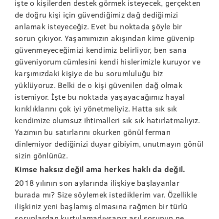
işte o kişilerden destek görmek isteyecek, gerçekten
de doğru kişi için güvendiğimiz dağ dediğimizi
anlamak isteyeceğiz. Evet bu noktada şöyle bir
sorun çıkıyor. Yaşamımızın akışından kime güvenip
güvenmeyeceğimizi kendimiz belirliyor, ben sana
güveniyorum cümlesini kendi hislerimizle kuruyor ve
karşımızdaki kişiye de bu sorumluluğu biz
yüklüyoruz. Belki de o kişi güvenilen dağ olmak
istemiyor. İşte bu noktada yaşayacağımız hayal
kırıklıklarını çok iyi yönetmeliyiz. Hatta sık sık
kendimize olumsuz ihtimalleri sık sık hatırlatmalıyız.
Yazımın bu satırlarını okurken gönül ferman
dinlemiyor dediğinizi duyar gibiyim, unutmayın gönül
sizin gönlünüz.
Kimse haksız değil ama herkes haklı da değil.
2018 yılının son aylarında ilişkiye başlayanlar
burada mı? Size söylemek istediklerim var. Özellikle
ilişkiniz yeni başlamış olmasına rağmen bir türlü
sorunlardan kurtulamadıysanız asıl sorunun ne