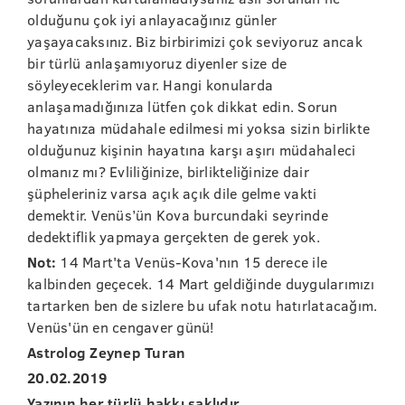
olduğunu çok iyi anlayacağınız günler
yaşayacaksınız. Biz birbirimizi çok seviyoruz ancak
bir türlü anlaşamıyoruz diyenler size de
söyleyeceklerim var. Hangi konularda
anlaşamadığınıza lütfen çok dikkat edin. Sorun
hayatınıza müdahale edilmesi mi yoksa sizin birlikte
olduğunuz kişinin hayatına karşı aşırı müdahaleci
olmanız mı? Evliliğinize, birlikteliğinize dair
şüpheleriniz varsa açık açık dile gelme vakti
demektir. Venüs’ün Kova burcundaki seyrinde
dedektiflik yapmaya gerçekten de gerek yok.
Not:
14 Mart'ta Venüs-Kova'nın 15 derece ile
kalbinden geçecek. 14 Mart geldiğinde duygularımızı
tartarken ben de sizlere bu ufak notu hatırlatacağım.
Venüs'ün en cengaver günü!
Astrolog Zeynep Turan
20.02.2019
Yazının her türlü hakkı saklıdır.