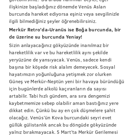
ilişkinize başladığınız dönemde Venüs Aslan
burcunda hareket ediyorsa eşiniz veya sevgilinizle
ilgili bilmediğiniz şeyler öğrenebilirsiniz.
Merkür Retro’da-Uranüs ise Boğa burcunda, bir
de üzerine su burcunda Yeniay!
Sizin anlayacağınız gökyüzünde inanılmaz bir
hareketlilik var ve bu hareketlilik aynı şekilde
yeryüzüne de yansıyacak. Venüs, sadece kendi
başına bir köşede risk alalım demeyecek. Sosyal
hayatımızın yoğunluğuna yetişmek zor olurken
Güneş ve Merkür-Neptün yeni bir havaya büründüğü
için bugünlerde alkolü kaçıranların da sayısı
artabilir. Tabi hızlı gündem, ara sıra dengemizi
kaybetmemize sebep olabilir aman bastığınız yere
dikkat edin. Çünkü bu ay en çok düşmelere şahit
olacağız. Venüs’ün Kova burcundaki seyri evet
güllük gülistanlık ancak bu döngüde gökyüzünde
yalnız bırakmayacak. 5 Mart’ta Merkür Gerilemesi