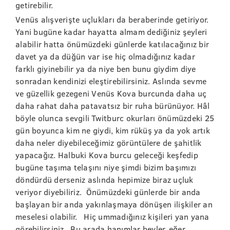
getirebilir.
Venüs alışverişte uçlukları da beraberinde getiriyor.
Yani bugüne kadar hayatta almam dediğiniz şeyleri
alabilir hatta önümüzdeki günlerde katılacağınız bir
davet ya da düğün var ise hiç olmadığınız kadar
farklı giyinebilir ya da niye ben bunu giydim diye
sonradan kendinizi eleştirebilirsiniz. Aslında sevme
ve güzellik gezegeni Venüs Kova burcunda daha uç
daha rahat daha patavatsız bir ruha bürünüyor. Hâl
böyle olunca sevgili Twitburc okurları önümüzdeki 25
gün boyunca kim ne giydi, kim rüküş ya da yok artık
daha neler diyebileceğimiz görüntülere de şahitlik
yapacağız. Halbuki Kova burcu geleceği keşfedip
bugüne taşıma telaşını niye şimdi bizim başımızı
döndürdü derseniz aslında hepimize biraz uçluk
veriyor diyebiliriz. Önümüzdeki günlerde bir anda
başlayan bir anda yakınlaşmaya dönüşen ilişkiler an
meselesi olabilir. Hiç ummadığınız kişileri yan yana
görebilirsiniz. Bu arada hanımlar beyler, eğer