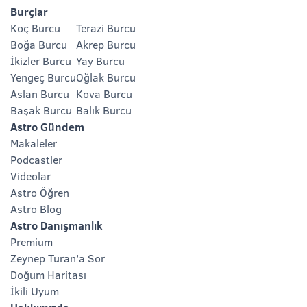
Burçlar
Koç Burcu
Terazi Burcu
Boğa Burcu
Akrep Burcu
İkizler Burcu
Yay Burcu
Yengeç Burcu
Oğlak Burcu
Aslan Burcu
Kova Burcu
Başak Burcu
Balık Burcu
Astro Gündem
Makaleler
Podcastler
Videolar
Astro Öğren
Astro Blog
Astro Danışmanlık
Premium
Zeynep Turan’a Sor
Doğum Haritası
İkili Uyum