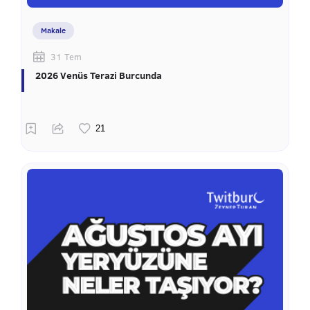
Makale
31 Tem
2026 Venüs Terazi Burcunda