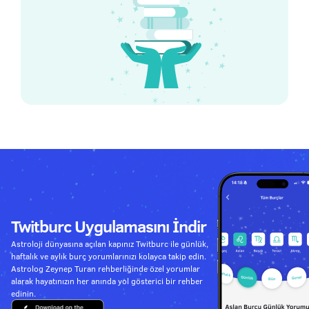
Twitburc Uygulamasını İndir
Astroloji dünyasına açılan kapınız Twitburc ile günlük,
haftalık ve aylık burç yorumlarınızı kolayca takip edin.
Astrolog Zeynep Turan rehberliğinde özel yorumlar
alarak hayatınızın her anında yol gösterici bir rehber
edinin.