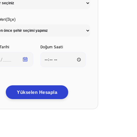
eri(İlçe)
arihi
Doğum Saati
Yükselen Hesapla