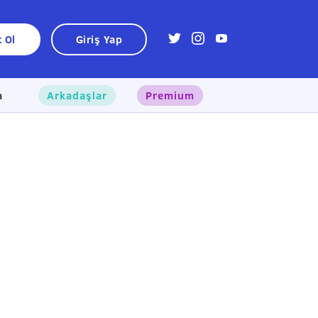
t Ol
Giriş Yap
a
Arkadaşlar
Premium
×