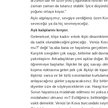
arzunun dar ve uzun yolu çoğunlukla hüsran ve b
zaman zaman da tutarsız olabilir. İyice düşünd
yoğunu ortaya koyar.’’
Aşkı algılayışımız, sevgiye verdiğimiz özen Ko
seveceğiz ya da hiç sevmeyeceğiz.
Aşk kalıplarını kırıyor.
Geleneksel, klişe kadın- erkek ilişki dinamikle
da sadık olunabileceğini göreceğiz. Venüs Kov
mu?” değil “acaba bana ve hayatıma gerçekten 
Karşılık sevgiden çok saygı, birbirine adil davran
yakınlaştırır. Arkadaşlıktan yeni aşklar doğar. B
öğrenmeye başlarlar. İlişkiler bir güç savaşı ol
kopma noktasına gelen pek çok ilişkiyi de toparl
ilişkiniz varsa ve bir türlü sorunlardan kurtula
anlayacağınız günler yaşayacaksınız. Biz birbir
diyenler size de söyleyeceklerim var. Hangi kon
Sorun hayatınıza müdahale edilmesi mi yoksa siz
müdahaleci olmanız mı? Evliliğinize, birlikteliği
vakti demektir. Venüs’ün Kova burcundaki seyr