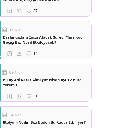
16 Nis
Başlangıçlara İmza Atacak Süreç! Mars Koç
Geçişi Bizi Nasıl Etkileyecek?
03 Nis
Bu Ay Ani Karar Almayın! Nisan Ayı 12 Burç
Yorumu
24 Mar
Stelyum Nedir, Bizi Neden Bu Kadar Etkiliyor?