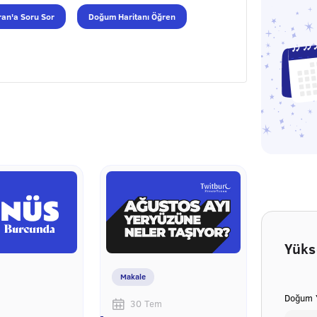
an'a Soru Sor
Doğum Haritanı Öğren
Yüks
Makale
Doğum Y
30 Tem