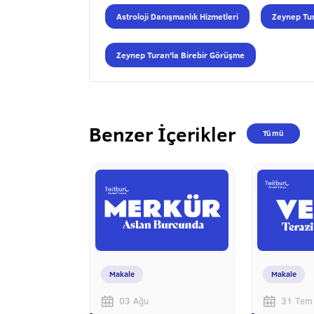
Astroloji Danışmanlık Hizmetleri
Zeynep Tur
Zeynep Turan'la Birebir Görüşme
Benzer İçerikler
Tümü
Makale
Makale
03 Ağu
31 Tem