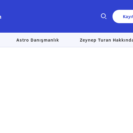
n
Kayı
Astro Danışmanlık
Zeynep Turan Hakkınd
Size nasıl yardımcı olabiliriz?