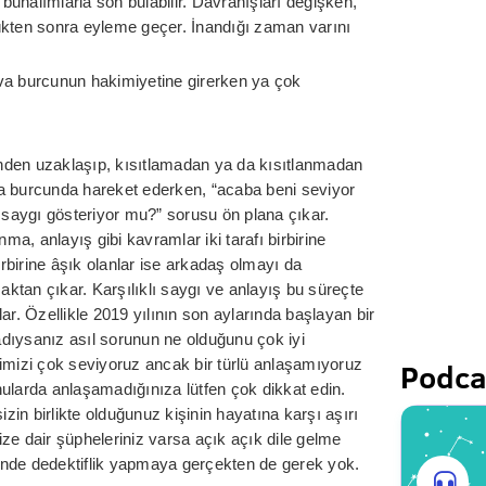
unalımlarla son bulabilir. Davranışları değişken,
ükten sonra eyleme geçer. İnandığı zaman varını
va burcunun hakimiyetine girerken ya çok
rinden uzaklaşıp, kısıtlamadan ya da kısıtlanmadan
a burcunda hareket ederken, “acaba beni seviyor
saygı gösteriyor mu?” sorusu ön plana çıkar.
ma, anlayış gibi kavramlar iki tarafı birbirine
irbirine âşık olanlar ise arkadaş olmayı da
maktan çıkar. Karşılıklı saygı ve anlayış bu süreçte
ar. Özellikle 2019 yılının son aylarında başlayan bir
madıysanız asıl sorunun ne olduğunu çok iyi
imizi çok seviyoruz ancak bir türlü anlaşamıyoruz
Podca
ularda anlaşamadığınıza lütfen çok dikkat edin.
in birlikte olduğunuz kişinin hayatına karşı aşırı
nize dair şüpheleriniz varsa açık açık dile gelme
inde dedektiflik yapmaya gerçekten de gerek yok.