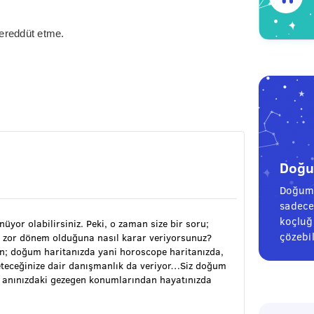
tereddüt etme.
Doğum
Doğum 
sadece
koçluğu
ünüyor olabilirsiniz. Peki, o zaman size bir soru;
çözebil
 zor dönem olduğuna nasıl karar veriyorsunuz?
ran; doğum haritanızda yani horoscope haritanızda,
öneteceğinize dair danışmanlık da veriyor…Siz doğum
m anınızdaki gezegen konumlarından hayatınızda