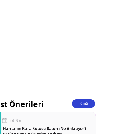
st Önerileri
Tümü
16 Nis
Haritanın Kara Kutusu Satürn Ne Anlatıyor?
Satürn Koç Geçişinden Korkma!