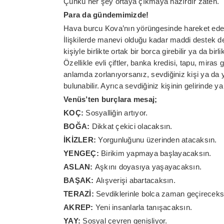
Çünkü her şey ortaya çıkmaya hazırdır zaten.
Para da gündemimizde!
Hava burcu Kova’nın yörüngesinde hareket ede
İlişkilerde manevi olduğu kadar maddi destek d
kişiyle birlikte ortak bir borca girebilir ya da bi
Özellikle evli çiftler, banka kredisi, tapu, miras
anlamda zorlanıyorsanız, sevdiğiniz kişi ya da 
bulunabilir. Ayrıca sevdiğiniz kişinin gelirinde 
Venüs’ten burçlara mesaj;
KOÇ:
Sosyalliğin artıyor.
BOĞA:
Dikkat çekici olacaksın.
İKİZLER:
Yorgunluğunu üzerinden atacaksın.
YENGEÇ:
Birikim yapmaya başlayacaksın.
ASLAN:
Aşkını doyasıya yaşayacaksın.
BAŞAK:
Alışverişi abartacaksın.
TERAZİ:
Sevdiklerinle bolca zaman geçireceks
AKREP:
Yeni insanlarla tanışacaksın.
YAY:
Sosyal çevren genişliyor.