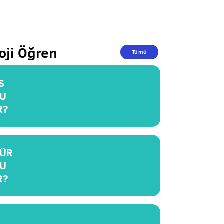
oji Öğren
Tümü
S
U
R?
ÜR
U
R?