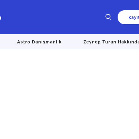
n
Kayı
Astro Danışmanlık
Zeynep Turan Hakkınd
Size nasıl yardımcı olabiliriz?