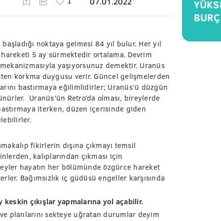
07.01.2022
YÜKS
BURÇ
p başladığı noktaya gelmesi 84 yıl bulur. Her yıl
 hareketi 5 ay sürmektedir ortalama. Devrim
 mekanizmasıyla yaşıyorsunuz demektir. Uranüs
kten korkma duygusu verir. Güncel gelişmelerden
nlarını bastırmaya eğilimlidirler; Uranüs’ü düzgün
vünürler. Uranüs’ün Retro’da olması, bireylerde
i bastırmaya iterken, düzen içerisinde giden
ebilirler.
akalıp fikirlerin dışına çıkmayı temsil
inlerden, kalıplarından çıkması için
ireyler hayatın her bölümünde özgürce hareket
rler. Bağımsızlık iç güdüsü engeller karşısında
 keskin çıkışlar yapmalarına yol açabilir.
i ve planlarını sekteye uğratan durumlar deyim