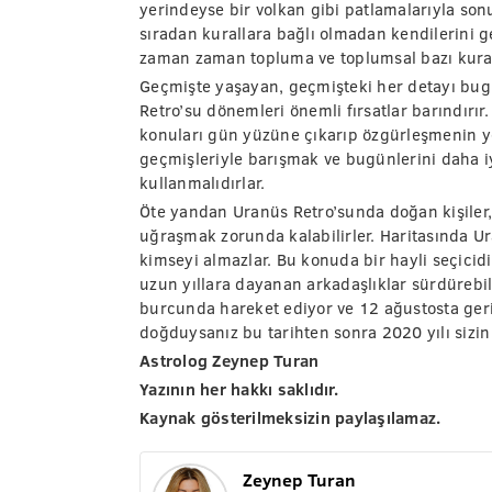
yerindeyse bir volkan gibi patlamalarıyla sonu
sıradan kurallara bağlı olmadan kendilerini ge
zaman zaman topluma ve toplumsal bazı kurall
Geçmişte yaşayan, geçmişteki her detayı bugü
Retro’su dönemleri önemli fırsatlar barındırı
konuları gün yüzüne çıkarıp özgürleşmenin yo
geçmişleriyle barışmak ve bugünlerini daha iy
kullanmalıdırlar.
Öte yandan Uranüs Retro’sunda doğan kişiler,
uğraşmak zorunda kalabilirler. Haritasında Ur
kimseyi almazlar. Bu konuda bir hayli seçicidirl
uzun yıllara dayanan arkadaşlıklar sürdürebi
burcunda hareket ediyor ve 12 ağustosta ger
doğduysanız bu tarihten sonra 2020 yılı sizin
Astrolog Zeynep Turan
Yazının her hakkı saklıdır.
Kaynak gösterilmeksizin paylaşılamaz.
Zeynep Turan