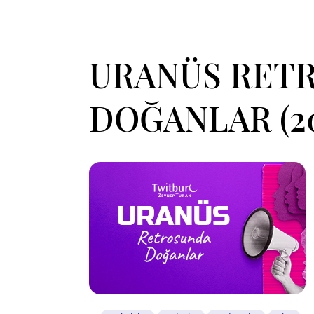
URANÜS RET
DOĞANLAR (2