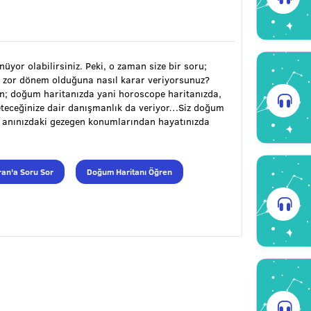
ünüyor olabilirsiniz. Peki, o zaman size bir soru;
 zor dönem olduğuna nasıl karar veriyorsunuz?
ran; doğum haritanızda yani horoscope haritanızda,
öneteceğinize dair danışmanlık da veriyor…Siz doğum
m anınızdaki gezegen konumlarından hayatınızda
an'a Soru Sor
Doğum Haritanı Öğren