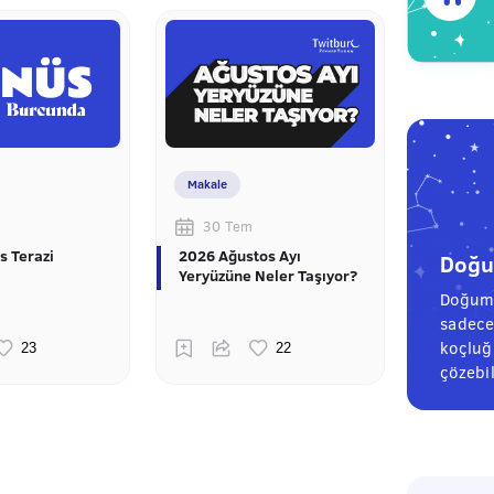
Makale
30 Tem
s Terazi
2026 Ağustos Ayı
Doğum
Yeryüzüne Neler Taşıyor?
Doğum 
sadece
koçluğu
çözebil