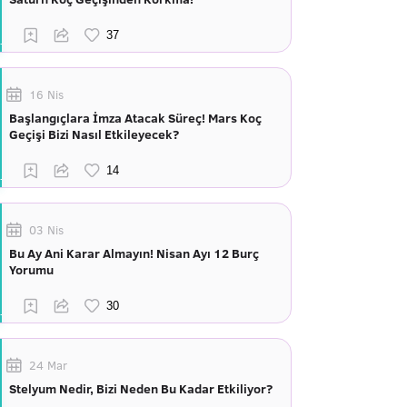
16 Nis
Başlangıçlara İmza Atacak Süreç! Mars Koç
Geçişi Bizi Nasıl Etkileyecek?
03 Nis
Bu Ay Ani Karar Almayın! Nisan Ayı 12 Burç
Yorumu
24 Mar
Stelyum Nedir, Bizi Neden Bu Kadar Etkiliyor?