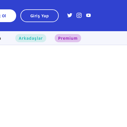
t Ol
Giriş Yap
a
Arkadaşlar
Premium
×