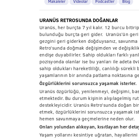
Makaleler
Videolar
Podcastler
Blog
URANÜS RETROSUNDA DOĞANLAR
Uranüs, her burçta 7 yıl kalır. 12 burcu bitiri
bulunduğu burçta geri gider. Uranüs’ün geri
gezgini geri giderken doğduysanız, savunma
Retro’sunda doğmak değişimden ve değişikli
endişe duyabilirler. Sahip oldukları farklı ya
pozisyonda olanlar ise bu yanları ile adeta ö
sahip oldukları hareketliliği, canlılığı sürekl
yaşamlarının bir anında patlama noktasına gel
Özgürlüklerini sorunsuzca yaşamak isterler.
Uranüs özgürlüğü, yenilenmeyi, değişimi, basm
etmektedir. Bu durum kişinin alışılagelmiş rut
destekleyicidir. Uranüs Retro’sunda doğan b
etmek, özgürlüklerini sorunsuzca yaşamak iste
hemen savunmaya geçmelerine neden olur.
Onları yolundan alıkoyan, kısıtlayan her detay
Yaşam yollarını kesintiye uğratan, hayallerin