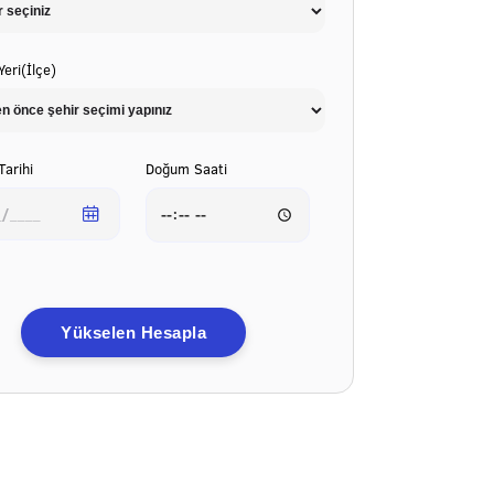
eri(İlçe)
arihi
Doğum Saati
Yükselen Hesapla