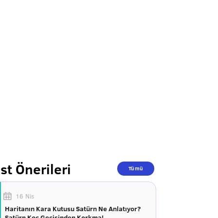
st Önerileri
Tümü
16 Nis
Haritanın Kara Kutusu Satürn Ne Anlatıyor?
Satürn Koç Geçişinden Korkma!