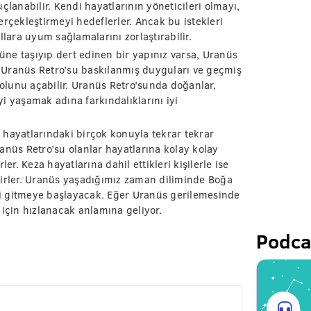
çlanabilir. Kendi hayatlarının yöneticileri olmayı,
rçekleştirmeyi hedeflerler. Ancak bu istekleri
ara uyum sağlamalarını zorlaştırabilir.
ne taşıyıp dert edinen bir yapınız varsa, Uranüs
r. Uranüs Retro’su baskılanmış duyguları ve geçmiş
lunu açabilir. Uranüs Retro’sunda doğanlar,
i yaşamak adına farkındalıklarını iyi
 hayatlarındaki birçok konuyla tekrar tekrar
anüs Retro’su olanlar hayatlarına kolay kolay
er. Keza hayatlarına dahil ettikleri kişilerle ise
lirler. Uranüs yaşadığımız zaman diliminde Boğa
i gitmeye başlayacak. Eğer Uranüs gerilemesinde
 için hızlanacak anlamına geliyor.
Podca