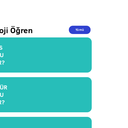
oji Öğren
Tümü
S
U
R?
ÜR
U
R?