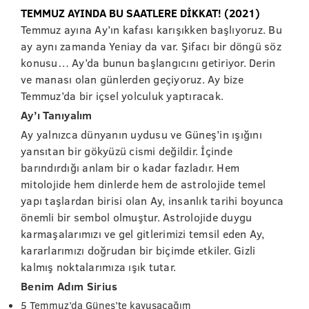
TEMMUZ AYINDA BU SAATLERE DİKKAT! (2021)
Temmuz ayına Ay’ın kafası karışıkken başlıyoruz. Bu
ay aynı zamanda Yeniay da var. Şifacı bir döngü söz
konusu… Ay’da bunun başlangıcını getiriyor. Derin
ve manası olan günlerden geçiyoruz. Ay bize
Temmuz’da bir içsel yolculuk yaptıracak.
Ay’ı Tanıyalım
Ay yalnızca dünyanın uydusu ve Güneş’in ışığını
yansıtan bir gökyüzü cismi değildir. İçinde
barındırdığı anlam bir o kadar fazladır. Hem
mitolojide hem dinlerde hem de astrolojide temel
yapı taşlardan birisi olan Ay, insanlık tarihi boyunca
önemli bir sembol olmuştur. Astrolojide duygu
karmaşalarımızı ve gel gitlerimizi temsil eden Ay,
kararlarımızı doğrudan bir biçimde etkiler. Gizli
kalmış noktalarımıza ışık tutar.
Benim Adım Sirius
5 Temmuz’da Güneş’te kavuşacağım