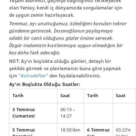
Yaşam alanımızı, geçmişe bağlılığımızı tetikleyecek
olan Yeniay, kendi iç dünyamızda sorgulamalar için
de uygun zemin hazırlayacak.
Temmuz, ayı unuttuğumuz, özlediğimi konuları tekrar
gündeme getirecek. İnsanoğlunun paylaşmaya
odaklı bir canlı olduğunu gözler önüne serecek.
Özgür irademizin kısıtlanmaya uygun olmadığını bir
kez daha fark edeceğiz.
NOT: Ay'ın boşlukta olduğu günleri, detaylı bir
şekilde görmek ve planlamanızı buna göre yapmak
için
"Astrodefter"
den faydalanabilirsiniz.
Ay’ın Boşlukta Olduğu Saatler:
Tarih
Saat
Tarih
Saat
3 Temmuz
06:13 –
Cumartesi
14:27
5 Temmuz
18:55’den
6 Temmuz
03:23’e