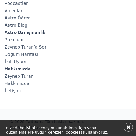
Podcastler
Videolar
Astro Öğren
Astro Blog
Astro Danışmanlık
Premium
Zeynep Turan’a Sor
Doğum Haritası
İkili Uyum
Hakkımızda
Zeynep Turan
Hakkımızda
İletişim
© 2025 Twitburc. Tüm hakları saklıdır.
Gizlilik Politikası
Size daha iyi bir deneyim sunabilmek için yasal
düzenlemelere uygun çerezler (cookies) kullanıyoruz.