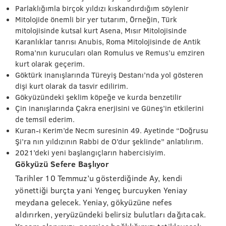
Parlaklığımla birçok yıldızı kıskandırdığım söylenir
Mitolojide önemli bir yer tutarım, Örneğin, Türk
mitolojisinde kutsal kurt Asena, Mısır Mitolojisinde
Karanlıklar tanrısı Anubis, Roma Mitolojisinde de Antik
Roma’nın kurucuları olan Romulus ve Remus’u emziren
kurt olarak geçerim.
Göktürk inanışlarında Türeyiş Destanı’nda yol gösteren
dişi kurt olarak da tasvir edilirim.
Gökyüzündeki şeklim köpeğe ve kurda benzetilir
Çin inanışlarında Çakra enerjisini ve Güneş’in etkilerini
de temsil ederim.
Kuran-ı Kerim’de Necm suresinin 49. Ayetinde “Doğrusu
Şi’ra nın yıldızının Rabbi de O’dur şeklinde” anlatılırım.
2021’deki yeni başlangıçların habercisiyim.
Gökyüzü Sefere Başlıyor
Tarihler 10 Temmuz’u gösterdiğinde Ay, kendi
yönettiği burçta yani Yengeç burcuyken Yeniay
meydana gelecek. Yeniay, gökyüzüne nefes
aldırırken, yeryüzündeki belirsiz bulutları dağıtacak.