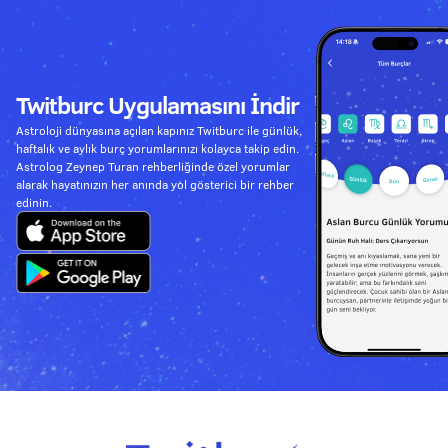
Twitburc Uygulamasını İndir
Astroloji dünyasına açılan kapınız Twitburc ile günlük,
haftalık ve aylık burç yorumlarınızı kolayca takip edin.
Astrolog Zeynep Turan rehberliğinde özel yorumlar
alarak hayatınızın her anında yol gösterici bir rehber
edinin.