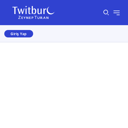
Giriş Yap
Size nasıl yardımcı olabiliriz?
×