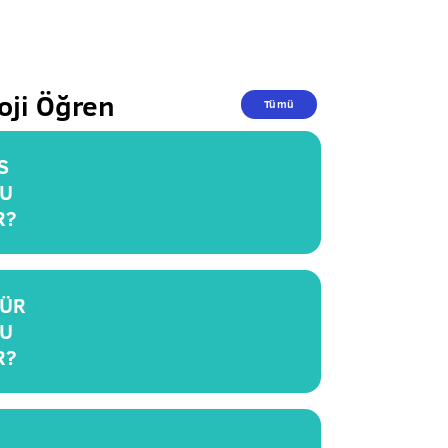
oji Öğren
Tümü
S
U
R?
ÜR
U
R?