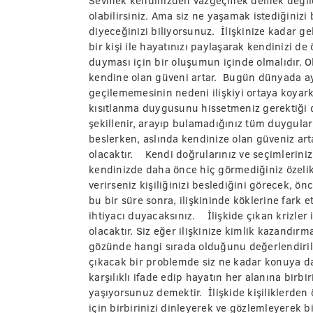
Sevmek kendinizden vazgeçmek demek değildir
olabilirsiniz. Ama siz ne yaşamak istediğiniz
diyeceğinizi biliyorsunuz. İlişkinize kadar 
bir kişi ile hayatınızı paylaşarak kendinizi d
duyması için bir oluşumun içinde olmalıdır. 
kendine olan güveni artar. Bugün dünyada ay
geçilememesinin nedeni ilişkiyi ortaya koyar
kısıtlanma duygusunu hissetmeniz gerektiği day
şekillenir, arayıp bulamadığınız tüm duygular
beslerken, aslında kendinize olan güveniz artar.
olacaktır. Kendi doğrularınız ve seçimleriniz
kendinizde daha önce hiç görmediğiniz özelikle
verirseniz kişiliğinizi beslediğini görecek, ön
bu bir süre sonra, ilişkininde köklerine fark
ihtiyacı duyacaksınız. İlişkide çıkan krizle
olacaktır. Siz eğer ilişkinize kimlik kazandır
gözünde hangi sırada olduğunu değerlendiril
çıkacak bir problemde siz ne kadar konuya dahi
karşılıklı ifade edip hayatın her alanına birbiri
yaşıyorsunuz demektir. İlişkide kişiliklerd
için birbirinizi dinleyerek ve gözlemleyerek b