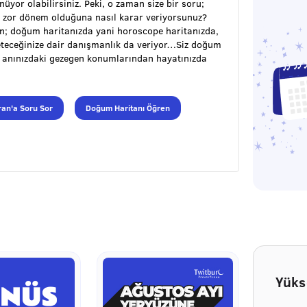
ünüyor olabilirsiniz. Peki, o zaman size bir soru;
 zor dönem olduğuna nasıl karar veriyorsunuz?
ran; doğum haritanızda yani horoscope haritanızda,
öneteceğinize dair danışmanlık da veriyor…Siz doğum
m anınızdaki gezegen konumlarından hayatınızda
an'a Soru Sor
Doğum Haritanı Öğren
Yüks