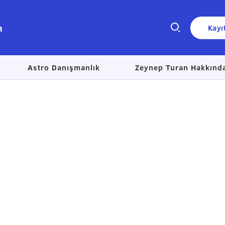
n
Kayı
Astro Danışmanlık
Zeynep Turan Hakkınd
Size nasıl yardımcı olabiliriz?