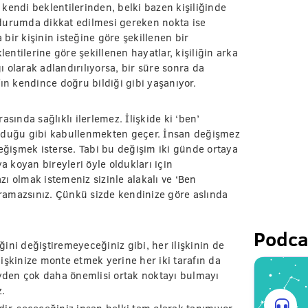
kendi beklentilerinden, belki bazen kişiliğinde
u durumda dikkat edilmesi gereken nokta ise
a bir kişinin isteğine göre şekillenen bir
lentilerine göre şekillenen hayatlar, kişiliğin arka
ğı olarak adlandırılıyorsa, bir süre sonra da
afın kendince doğru bildiği gibi yaşanıyor.
rasında sağlıklı ilerlemez. İlişkide ki ‘ben’
i olduğu gibi kabullenmekten geçer. İnsan değişmez
değişmek isterse. Tabi bu değişim iki günde ortaya
a koyan bireyleri öyle oldukları için
ı olmak istemeniz sizinle alakalı ve ‘Ben
ramazsınız. Çünkü sizde kendinize göre aslında
Podca
ini değiştiremeyeceğiniz gibi, her ilişkinin de
ilişkinize monte etmek yerine her iki tarafın da
eyden çok daha önemlisi ortak noktayı bulmayı
z.