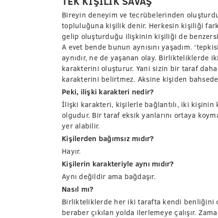
TEK KİŞİLİK SAVAŞ
Bireyin deneyim ve tecrübelerinden oluşturd
topluluğuna kişilik denir. Herkesin kişiliği far
gelip oluşturduğu ilişkinin kişiliği de benzer
A evet bende bunun aynısını yaşadım. ‘tepkisi
aynıdır, ne de yaşanan olay. Birlikteliklerde i
karakterini oluşturur. Yani sizin bir taraf daha
karakterini belirtmez. Aksine kişiden bahsede
Peki, ilişki karakteri nedir?
İlişki karakteri, kişilerle bağlantılı, iki kişin
olgudur. Bir taraf eksik yanlarını ortaya koym
yer alabilir.
Kişilerden bağımsız mıdır?
Hayır.
Kişilerin karakteriyle aynı mıdır?
Aynı değildir ama bağdaşır.
Nasıl mı?
Birlikteliklerde her iki tarafta kendi benliği
beraber çıkılan yolda ilerlemeye çalışır. Zama