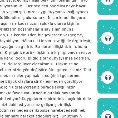
, seçeceğiniz insan belki tam olarak tanımıyor
i biliyorsunuz. Her şey den önemlisi neye hayır
gelen yaşam şeklinize saygı duymanızı sağlayacak
e ödüllendirmiş olursunuz. İnsan kendi ile gurur
Oluşum ne kadar uzun soluklu olursa kişinin
rılıkların boşanmaların sayısının önüne
ken, illa kendinizden bir şeylerden vazgeçme,
atılıyor. Hâlbuki ki insan sevdiği ile özgürleşir,
ı ayağınıza getirir. Bu durum ilişkinizin ruhunu
 Kişiliğinize artık ilişkinizin kişiliği omuz veriyor
le kendi doğru bildiğiz bir dünyayı inşa ederken,
ri de sergiliyor olacaksınız. İlişkinize ne
celiklerinizin yön değiştirdiğini görecekseniz. Tabi
 etmeden neler yapmak istediğinizi gösterme
r ise büyük olaylara sürüklenmeden çözülüyor
mak için uğraşıyorsanız burada sevgilinizin
mekte fayda var. Örneğin günlük hayatında
l ediyor? Duygularınızı birbirinize açık bir dille
nizi dahil ediyorsanız gelişmiş bir ilişki
en ödün vermeden senkronize hareket edebilmek
ile bir süre hareket edebilirsiniz. Unutmayın