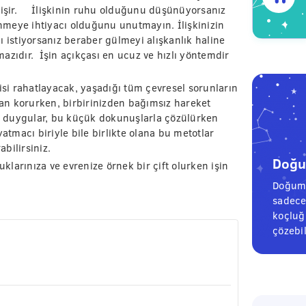
 gelişir. İlişkinin ruhu olduğunu düşünüyorsanız
meye ihtiyacı olduğunu unutmayın. İlişkinizin
ı istiyorsanız beraber gülmeyi alışkanlık haline
lmazıdır. İşin açıkçası en ucuz ve hızlı yöntemdir
isi rahatlayacak, yaşadığı tüm çevresel sorunların
an korurken, birbirinizden bağımsız hareket
 duygular, bu küçük dokunuşlarla çözülürken
ayatmacı biriyle bile birlikte olana bu metotlar
abilirsiniz.
Doğum
uklarınıza ve evrenize örnek bir çift olurken işin
Doğum 
sadece
koçluğu
çözebil