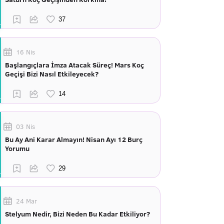
16 Nis
Başlangıçlara İmza Atacak Süreç! Mars Koç
Geçişi Bizi Nasıl Etkileyecek?
03 Nis
Bu Ay Ani Karar Almayın! Nisan Ayı 12 Burç
Yorumu
24 Mar
Stelyum Nedir, Bizi Neden Bu Kadar Etkiliyor?