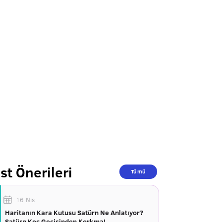
st Önerileri
Tümü
16 Nis
Haritanın Kara Kutusu Satürn Ne Anlatıyor?
Satürn Koç Geçişinden Korkma!