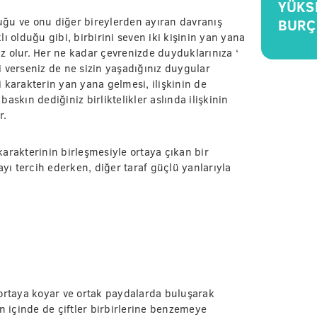
YÜKS
uğu ve onu diğer bireylerden ayıran davranış
BURÇ
klı olduğu gibi, birbirini seven iki kişinin yan yana
siz olur. Her ne kadar çevrenizde duyduklarınıza ‘
 verseniz de ne sizin yaşadığınız duygular
ki karakterin yan yana gelmesi, ilişkinin de
 baskın dediğiniz birliktelikler aslında ilişkinin
r.
in karakterinin birleşmesiyle ortaya çıkan bir
ayı tercih ederken, diğer taraf güçlü yanlarıyla
ni ortaya koyar ve ortak paydalarda buluşarak
n içinde de çiftler birbirlerine benzemeye