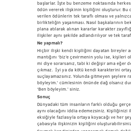
başlarlar. İşte bu benzeme noktasında herkes 
ödün vererek ilişkinin kişiliğini oluşturur. B
verilen ödünlerin tek taraflı olması ve yalnızc
birlikteliğin yaşanması. Nasıl başkalarının bek
plana atılarak alınan kararlar karakter zayıflı
ilişkiler aynı şekilde adlandırılıyor ve tek tar
Ne yapmalı?
Hiçbir ilişki kendi kişiliğini dayatan bireyler a
mantığını ‘biz’e çevirmenin yolu ise, kişiler
mi diye sorarsanız, tabi ki değişir ama eğer 
çıkmaz. İyi ya da kötü kendi karakterini ortay
suçlayamazsınız. Yolunda gitmeyen şeylere raz
böyleyim.’ cümlesinin önünde dağ olsanız du
‘Ben böyleyim.’ siniz.
Sonuç
Dünyadaki tüm insanların farklı olduğu gerçeğ
aynı olacağını iddia edemezsiniz. Kişiliğinizi 
eksiğiyle fazlasıyla ortaya koyacağı ve her ş
çabasıyla ilişkinizin kişiliğini oluşturabilirsini