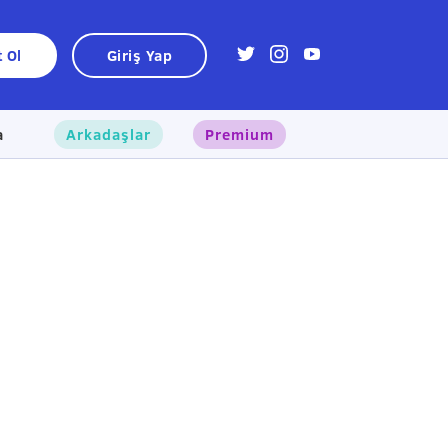
t Ol
Giriş Yap
a
Arkadaşlar
Premium
×