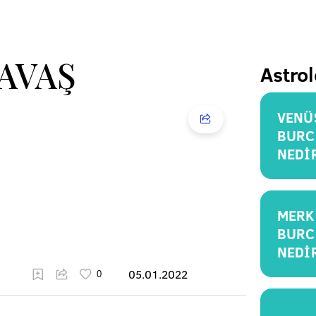
SAVAŞ
Astrol
VENÜ
BURC
NEDİ
MERK
BURC
NEDİ
05.01.2022