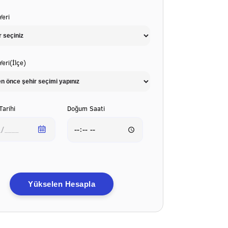
eri
eri(İlçe)
arihi
Doğum Saati
Yükselen Hesapla