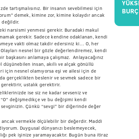
YÜKS
zde tartışmalısınız. Bir insanın sevebilmesi için
BURÇ
iyorum” demek, kimine zor, kimine kolaydır ancak
değildir.
deki narsismi yenmesi gerekir. Buradaki makul
tırmamak gerekir. Sadece kendine odaklanan, kendi
meye vakti olmaz takdir edersiniz ki… O, her
. Olayları nesnel bir gözle değerlendiremez, kendi
 bir başkasını anlamaya çalışmaz. Anlayacağınız
l düşünebilen insan, akıllı ve alçak gönüllü
ri için nesnel olamıyorsa eşi ve ailesi için de
da gerçeklikten beslenir ve sevmek sadece bir
erektirir, ustalık gerektirir.
liklerinizde ise siz ne kadar sevseniz ve
r. “O” değişmedikçe ve bu değişimi kendi
sevginizin. Çünkü “sevgi” bir diğerinde değer
, ancak vermekle ölçülebilir bir değerdir. Maddi
sediyorum. Duygusal dünyanızı beslemeyecek,
ğı pek işinize yaramayacaktır. Bugün buna itiraz