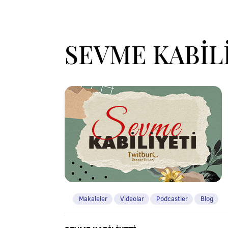
SEVME KABİL
Makaleler
Videolar
Podcastler
Blog