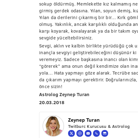
sokup öldürmüş. Memlekette kız kalmamış ner
girmiş gerdek odasına. Yılan, soyun demiş, kı
Yılan da derilerini çıkarmış bir bir… Kırk göml
olmuş. Yakınlık, ancak karşılıklı olduğunda anl
karşı koyarak, kovalayarak ya da bir takım oy
sevgide yüceltebilirsiniz.
Sevgi, aklın ve kalbin birlikte yürüdüğü çok 
inançla sevgiyi geliştirebileceğini düşünür ki
veremeyiz. Sadece başkasına inancı olan kimse 
“görerek” ama onun değil kendimize olan inan
yola… Hata yapmayı göze alarak. Tecrübe sad
da çıkarım yapmayı gerektirir. Doğrularınızla,
önce sizin!
Astrolog Zeynep Turan
20.03.2018
Zeynep Turan
Twitburc Kurucusu & Astrolog