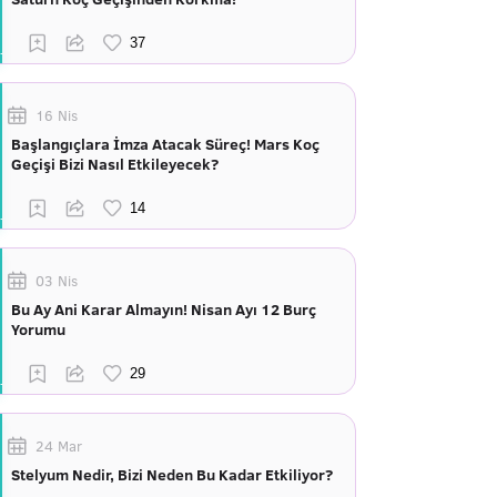
16 Nis
Başlangıçlara İmza Atacak Süreç! Mars Koç
Geçişi Bizi Nasıl Etkileyecek?
03 Nis
Bu Ay Ani Karar Almayın! Nisan Ayı 12 Burç
Yorumu
24 Mar
Stelyum Nedir, Bizi Neden Bu Kadar Etkiliyor?