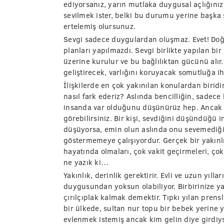
ediyorsanız, yarın mutlaka duygusal açlığınız 
sevilmek ister, belki bu durumu yerine başka 
ertelemiş olursunuz.
Sevgi sadece duygulardan oluşmaz. Evet! Doğr
planları yapılmazdı. Sevgi birlikte yapılan bir e
üzerine kurulur ve bu bağlılıktan gücünü alı
geliştirecek, varlığını koruyacak somutluğa iht
İlişkilerde en çok yakınılan konulardan biridir
nasıl fark ederiz? Aslında bencilliğin, sadece 
insanda var olduğunu düşünürüz hep. Ancak be
görebilirsiniz. Bir kişi, sevdiğini düşündüğü 
düşüyorsa, emin olun aslında onu sevemediğin
göstermemeye çalışıyordur. Gerçek bir yakınlı
hayatında olmaları, çok vakit geçirmeleri, ço
ne yazık ki…
Yakınlık, derinlik gerektirir. Evli ve uzun yılla
duygusundan yoksun olabiliyor. Birbirinize y
çırılçıplak kalmak demektir. Tıpkı yılan prens
bir ülkede, sultan nur topu bir bebek yerin
evlenmek istemiş ancak kim gelin diye girdiys