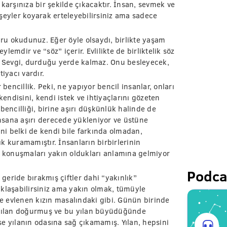
karşınıza bir şekilde çıkacaktır. İnsan, sevmek ve
şeyler koyarak erteleyebilirsiniz ama sadece
u okudunuz. Eğer öyle olsaydı, birlikte yaşam
ylemdir ve “söz” içerir. Evlilikte de birliktelik söz
r. Sevgi, durduğu yerde kalmaz. Onu besleyecek,
iyacı vardır.
 bencillik. Peki, ne yapıyor bencil insanlar, onları
kendisini, kendi istek ve ihtiyaçlarını gözeten
ncilliği, birine aşırı düşkünlük halinde de
insana aşırı derecede yükleniyor ve üstüne
i belki de kendi bile farkında olmadan,
k kuramamıştır. İnsanların birbirlerinin
k konuşmaları yakın oldukları anlamına gelmiyor
Podca
rı geride bırakmış çiftler dahi “yakınlık”
aklaşabilirsiniz ama yakın olmak, tümüyle
le evlenen kızın masalındaki gibi. Günün birinde
e yılan doğurmuş ve bu yılan büyüdüğünde
e yılanın odasına sağ çıkamamış. Yılan, hepsini