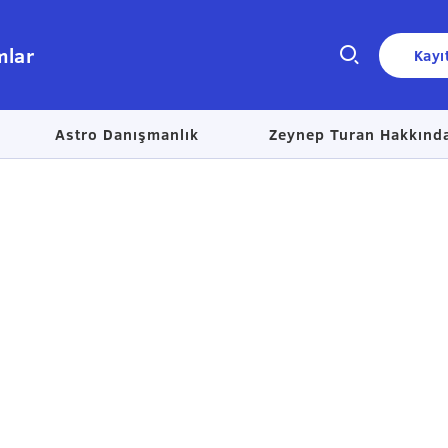
mlar
Kayı
Astro Danışmanlık
Zeynep Turan Hakkınd
Size nasıl yardımcı olabiliriz?