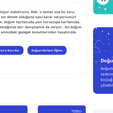
ünüyor olabilirsiniz. Peki, o zaman size bir soru;
 zor dönem olduğuna nasıl karar veriyorsunuz?
ran; doğum haritanızda yani horoscope haritanızda,
öneteceğinize dair danışmanlık da veriyor…Siz doğum
m anınızdaki gezegen konumlarından hayatınızda
an'a Soru Sor
Doğum Haritanı Öğren
Doğum
Doğum 
sadece
koçluğu
çözebil