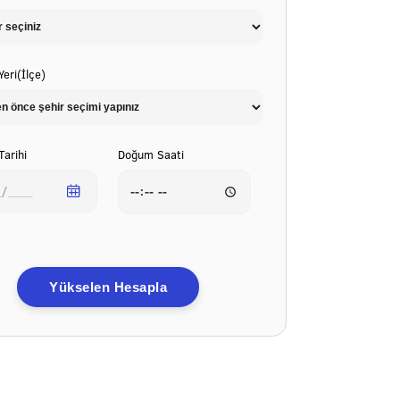
eri(İlçe)
arihi
Doğum Saati
Yükselen Hesapla