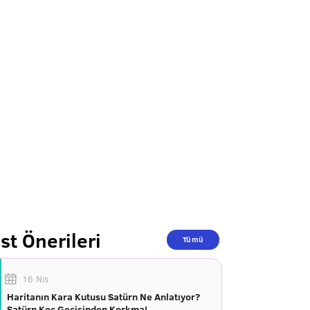
st Önerileri
Tümü
16 Nis
Haritanın Kara Kutusu Satürn Ne Anlatıyor?
Satürn Koç Geçişinden Korkma!