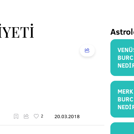
İYETİ
Astrol
VENÜ
BURC
NEDİ
MERK
BURC
NEDİ
20.03.2018