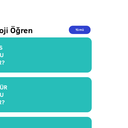
oji Öğren
Tümü
S
U
R?
ÜR
U
R?