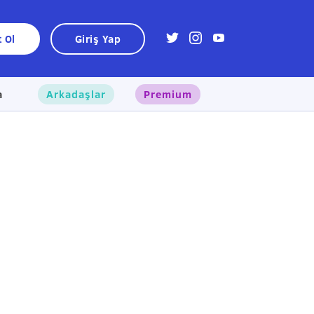
t Ol
Giriş Yap
a
Arkadaşlar
Premium
×