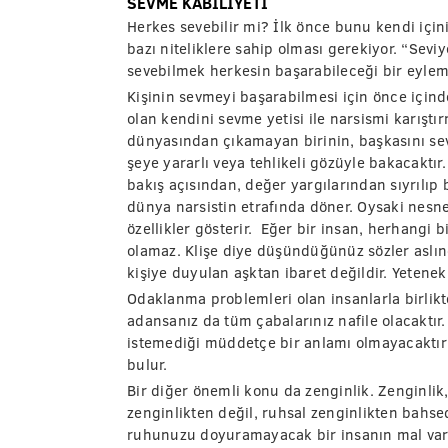
SEVME KABİLİYETİ
Herkes sevebilir mi? İlk önce bunu kendi içini
bazı niteliklere sahip olması gerekiyor. “Sev
sevebilmek herkesin başarabileceği bir eylem 
Kişinin sevmeyi başarabilmesi için önce için
olan kendini sevme yetisi ile narsismi karış
dünyasından çıkamayan birinin, başkasını sev
şeye yararlı veya tehlikeli gözüyle bakacaktır
bakış açısından, değer yargılarından sıyrılıp
dünya narsistin etrafında döner. Oysaki nesne
özellikler gösterir. Eğer bir insan, herhangi bi
olamaz. Klişe diye düşündüğünüz sözler aslın
kişiye duyulan aşktan ibaret değildir. Yetenek g
Odaklanma problemleri olan insanlarla birlikte
adansanız da tüm çabalarınız nafile olacaktı
istemediği müddetçe bir anlamı olmayacaktır 
bulur.
Bir diğer önemli konu da zenginlik. Zenginlik
zenginlikten değil, ruhsal zenginlikten bah
ruhunuzu doyuramayacak bir insanın mal varlı