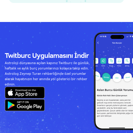
Twitburc Uygulamasını İndir
Astroloji dünyasına açılan kapınız Twitburc ile günlük,
haftalık ve aylık burç yorumlarınızı kolayca takip edin.
Astrolog Zeynep Turan rehberliğinde özel yorumlar
alarak hayatınızın her anında yol gösterici bir rehber
edinin.