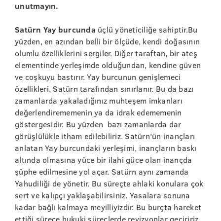
unutmayın.
Satürn Yay burcunda
üçlü yöneticiliğe sahiptir.Bu
yüzden, en azından belli bir ölçüde, kendi doğasının
olumlu özelliklerini sergiler. Diğer taraftan, bir ateş
elementinde yerleşimde olduğundan, kendine güven
ve coşkuyu bastırır. Yay burcunun genişlemeci
özellikleri, Satürn tarafından sınırlanır. Bu da bazı
zamanlarda yakaladığınız muhteşem imkanları
değerlendirememenin ya da idrak edememenin
göstergesidir. Bu yüzden bazı zamanlarda dar
görüşlülükle itham edilebiliriz. Satürn'ün inançları
anlatan Yay burcundaki yerleşimi, inançların baskı
altında olmasına yüce bir ilahi güce olan inançda
şüphe edilmesine yol açar. Satürn aynı zamanda
Yahudiliği de yönetir. Bu süreçte ahlaki konulara çok
sert ve kalıpçı yaklaşabilirsiniz. Yasalara sonuna
kadar bağlı kalmaya meyilliyizdir. Bu burçta hareket
ettiği sürece hukuki süreçlerde revizyonlar geçiririz.