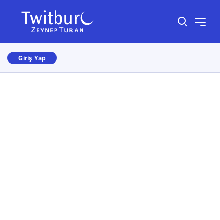
Giriş Yap
Size nasıl yardımcı olabiliriz?
×