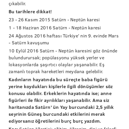
çıkabilir.
Bu tarihlere dikkat!
23 - 26 Kasım 2015 Satürn - Neptün karesi
1 - 18 Haziran 2016 Satürn - Neptün karesi
24 Ağustos 2016 haftası Türkiye' nin 9. evinde Mars
- Satürn kavuşumu
10 Eylül 2016 Satürn - Neptün karesini göz önünde
bulundurursak; popülasyonu yüksek yerler ve
lokasyonlarda şaşırtıcı olaylar yaşanabilir. Eş
zamanlı toprak hareketleri meydana gelebilir.
Kadınların hayatında bu süreçte baba figürü
yerine koydukları kişilerle ilgili dönüşümler söz
konusu olabilir. Erkeklerin hayatında ise; anne
figürleri ile fikir ayrılıkları yaşanabilir. Ama siz
haritanızda Satürn' ün Yay burcundaki 2,5 yıllık
seyrinin Güneş burcundaki etkilerini merak
ediyorsanız öğretilerini burç burç yazdım.
Koç:
Satürn öğretisi; eğitim, öğrenim, dini ve felsefi