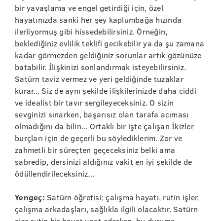
bir yavaşlama ve engel getirdiği için, özel
hayatınızda sanki her şey kaplumbağa hızında
ilerliyormuş gibi hissedebilirsiniz. Örneğin,
beklediğiniz evlilik teklifi gecikebilir ya da şu zamana
kadar görmezden geldiğiniz sorunlar artık gözünüze
batabilir. İlişkinizi sonlandırmak isteyebilirsiniz.
Satürn taviz vermez ve yeri geldiğinde tuzaklar
kurar... Siz de aynı şekilde ilişkilerinizde daha ciddi
ve idealist bir tavır sergileyeceksiniz. O sizin
sevginizi sınarken, başarısız olan tarafa acıması
olmadığını da bilin... Ortaklı bir işte çalışan İkizler
burçları için de geçerli bu söylediklerim. Zor ve
zahmetli bir süreçten geçeceksiniz belki ama
sabredip, dersinizi aldığınız vakit en iyi şekilde de
ödüllendirileceksiniz...
Yengeç:
Satürn öğretisi; çalışma hayatı, rutin işler,
çalışma arkadaşları, sağlıkla ilgili olacaktır. Satürn
size rutin bir hayat vaat ederken, bu duruma