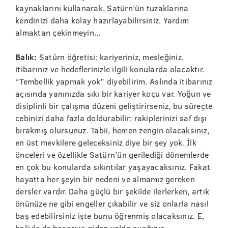
kaynaklarını kullanarak, Satürn’ün tuzaklarına
kendinizi daha kolay hazırlayabilirsiniz. Yardım
almaktan çekinmeyin...
Balık:
Satürn öğretisi; kariyeriniz, mesleğiniz,
itibarınız ve hedeflerinizle ilgili konularda olacaktır.
“Tembellik yapmak yok” diyebilirim. Aslında itibarınız
açısında yanınızda sıkı bir kariyer koçu var. Yoğun ve
disiplinli bir çalışma düzeni geliştirirseniz, bu süreçte
cebinizi daha fazla doldurabilir; rakiplerinizi saf dışı
bırakmış olursunuz. Tabii, hemen zengin olacaksınız,
en üst mevkilere geleceksiniz diye bir şey yok. İlk
önceleri ve özellikle Satürn’ün gerilediği dönemlerde
en çok bu konularda sıkıntılar yaşayacaksınız. Fakat
hayatta her şeyin bir nedeni ve almamız gereken
dersler vardır. Daha güçlü bir şekilde ilerlerken, artık
önünüze ne gibi engeller çıkabilir ve siz onlarla nasıl
baş edebilirsiniz işte bunu öğrenmiş olacaksınız. E,
haliyle de başarıya giden yolda ayağınız