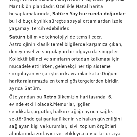
Mantık ön plandadır. Özellikle Natal harita
hesaplamalarında,
Satürn Yay burcunda doğanlar
;
bu iki buçuk yıllık süreçte sosyal ortamlardan izole
yaşamayı tercih edebilirler.
Satürn
bilim ve teknolojiyi de temsil eder.
Astrolojinin klasik temel bilgilerde karşımıza çıkan,
deneyimsel ve sorgulayan bir olguyu da simgeler.
Kollektif bilinci ve sınırların ortadan kalkması için
mücadele ettirirken, gelenekçi her tip sisteme
sorgulayan ve çatıştıran kavramlar katar.Doğum
haritaralarımızda en temel göstergelerden biridir,
ayrıca Satürn.
Öte yandan bu
Retro
ülkemizin haritasında 6.
evinde etkili olacak.Memurlar, işçiler,
sendikalar,örgütler, halkın sağlığı ayrıca sağlık
sektöründe çalışanlar,ülkenin ve halkın güvenliğini
sağlayan kişi ve kurumlar, sivil toplum örgütleri
alanlarında zorlayıcı ve tetikleyici unsurlar ortaya