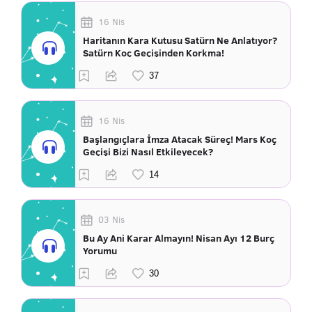
16 Nis
Haritanın Kara Kutusu Satürn Ne Anlatıyor?
Satürn Koç Geçişinden Korkma!
16 Nis
Başlangıçlara İmza Atacak Süreç! Mars Koç
Geçişi Bizi Nasıl Etkileyecek?
03 Nis
Bu Ay Ani Karar Almayın! Nisan Ayı 12 Burç
Yorumu