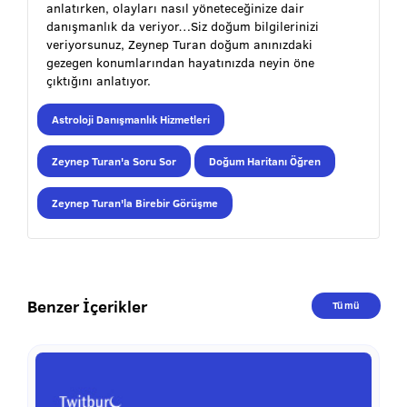
anlatırken, olayları nasıl yöneteceğinize dair
danışmanlık da veriyor…Siz doğum bilgilerinizi
veriyorsunuz, Zeynep Turan doğum anınızdaki
gezegen konumlarından hayatınızda neyin öne
çıktığını anlatıyor.
Astroloji Danışmanlık Hizmetleri
Zeynep Turan'a Soru Sor
Doğum Haritanı Öğren
Zeynep Turan'la Birebir Görüşme
Benzer İçerikler
Tümü