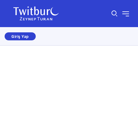
Giriş Yap
Size nasıl yardımcı olabiliriz?
×