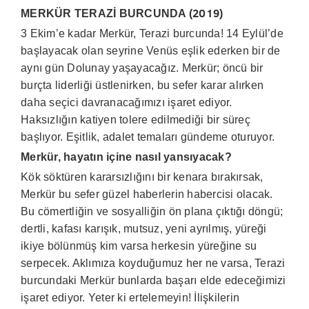
2019
MERKÜR TERAZİ BURCUNDA (
)
3 Ekim’e kadar Merkür, Terazi burcunda! 14 Eylül’de
başlayacak olan seyrine Venüs eşlik ederken bir de
aynı gün Dolunay yaşayacağız. Merkür; öncü bir
burçta liderliği üstlenirken, bu sefer karar alırken
daha seçici davranacağımızı işaret ediyor.
Haksızlığın katiyen tolere edilmediği bir süreç
başlıyor. Eşitlik, adalet temaları gündeme oturuyor.
Merkür, hayatın içine nasıl yansıyacak?
Kök söktüren kararsızlığını bir kenara bırakırsak,
Merkür bu sefer güzel haberlerin habercisi olacak.
Bu cömertliğin ve sosyalliğin ön plana çıktığı döngü;
dertli, kafası karışık, mutsuz, yeni ayrılmış, yüreği
ikiye bölünmüş kim varsa herkesin yüreğine su
serpecek. Aklımıza koyduğumuz her ne varsa, Terazi
burcundaki Merkür bunlarda başarı elde edeceğimizi
işaret ediyor. Yeter ki ertelemeyin! İlişkilerin