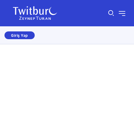
Giriş Yap
Size nasıl yardımcı olabiliriz?
×