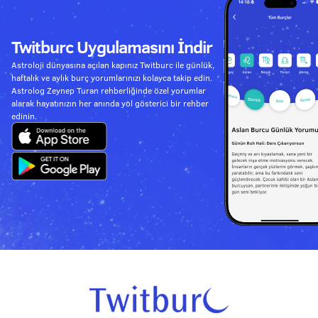
Twitburc Uygulamasını İndir
Astroloji dünyasına açılan kapınız Twitburc ile günlük,
haftalık ve aylık burç yorumlarınızı kolayca takip edin.
Astrolog Zeynep Turan rehberliğinde özel yorumlar
alarak hayatınızın her anında yol gösterici bir rehber
edinin.