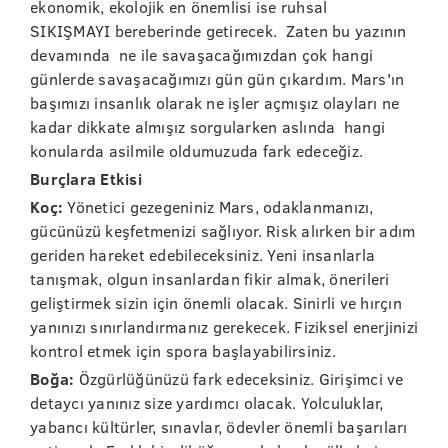
ekonomik, ekolojik en önemlisi ise ruhsal
SIKIŞMAYI bereberinde getirecek. Zaten bu yazının
devamında ne ile savaşacağımızdan çok hangi
günlerde savaşacağımızı gün gün çıkardım. Mars'ın
başımızı insanlık olarak ne işler açmışız olayları ne
kadar dikkate almışız sorgularken aslında hangi
konularda asilmile oldumuzuda fark edeceğiz.
Burçlara Etkisi
Koç:
Yönetici gezegeniniz Mars, odaklanmanızı,
gücünüzü keşfetmenizi sağlıyor. Risk alırken bir adım
geriden hareket edebileceksiniz. Yeni insanlarla
tanışmak, olgun insanlardan fikir almak, önerileri
geliştirmek sizin için önemli olacak. Sinirli ve hırçın
yanınızı sınırlandırmanız gerekecek. Fiziksel enerjinizi
kontrol etmek için spora başlayabilirsiniz.
Boğa:
Özgürlüğünüzü fark edeceksiniz. Girişimci ve
detaycı yanınız size yardımcı olacak. Yolculuklar,
yabancı kültürler, sınavlar, ödevler önemli başarıları