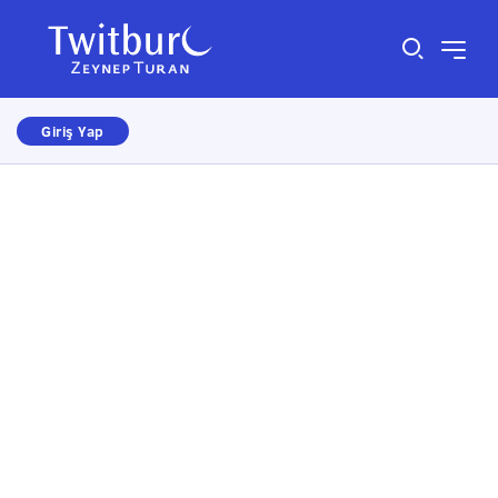
Giriş Yap
Size nasıl yardımcı olabiliriz?
×