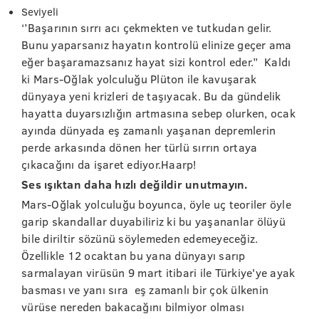
Seviyeli
‘’Başarının sırrı acı çekmekten ve tutkudan gelir.
Bunu yaparsanız hayatın kontrolü elinize geçer ama
eğer başaramazsanız hayat sizi kontrol eder.’’ Kaldı
ki Mars-Oğlak yolculuğu Plüton ile kavuşarak
dünyaya yeni krizleri de taşıyacak. Bu da gündelik
hayatta duyarsızlığın artmasına sebep olurken, ocak
ayında dünyada eş zamanlı yaşanan depremlerin
perde arkasında dönen her türlü sırrın ortaya
çıkacağını da işaret ediyor.Haarp!
Ses ışıktan daha hızlı değildir unutmayın.
Mars-Oğlak yolculuğu boyunca, öyle uç teoriler öyle
garip skandallar duyabiliriz ki bu yaşananlar ölüyü
bile diriltir sözünü söylemeden edemeyeceğiz.
Özellikle 12 ocaktan bu yana dünyayı sarıp
sarmalayan virüsün 9 mart itibari ile Türkiye'ye ayak
basması ve yanı sıra eş zamanlı bir çok ülkenin
vürüse nereden bakacağını bilmiyor olması