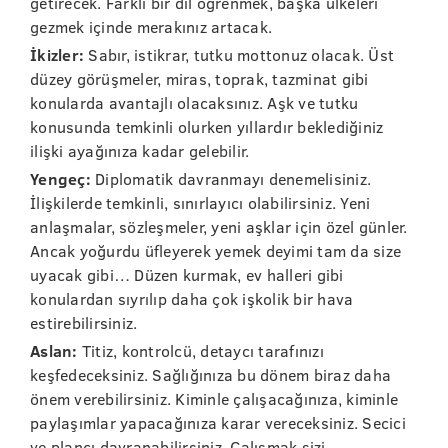
getirecek. Farklı bir dil öğrenmek, başka ülkeleri
gezmek içinde merakınız artacak.
İkizler:
Sabır, istikrar, tutku mottonuz olacak. Üst
düzey görüşmeler, miras, toprak, tazminat gibi
konularda avantajlı olacaksınız. Aşk ve tutku
konusunda temkinli olurken yıllardır beklediğiniz
ilişki ayağınıza kadar gelebilir.
Yengeç:
Diplomatik davranmayı denemelisiniz.
İlişkilerde temkinli, sınırlayıcı olabilirsiniz. Yeni
anlaşmalar, sözleşmeler, yeni aşklar için özel günler.
Ancak yoğurdu üfleyerek yemek deyimi tam da size
uyacak gibi… Düzen kurmak, ev halleri gibi
konulardan sıyrılıp daha çok işkolik bir hava
estirebilirsiniz.
Aslan:
Titiz, kontrolcü, detaycı tarafınızı
keşfedeceksiniz. Sağlığınıza bu dönem biraz daha
önem verebilirsiniz. Kiminle çalışacağınıza, kiminle
paylaşımlar yapacağınıza karar vereceksiniz. Secici
ve plancı davranabilirsiniz. Çalışmak sizi