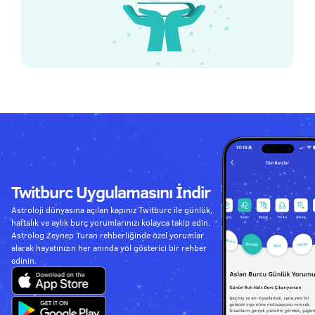
Twitburc Uygulamasını İndir
Astroloji dünyasına açılan kapınız Twitburc ile günlük,
haftalık ve aylık burç yorumlarınızı kolayca takip edin.
Astrolog Zeynep Turan rehberliğinde özel yorumlar
alarak hayatınızın her anında yol gösterici bir rehber
edinin.