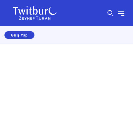
Giriş Yap
Size nasıl yardımcı olabiliriz?
×