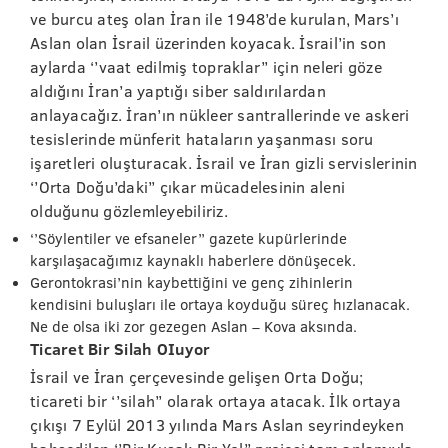
ve burcu ateş olan İran ile 1948’de kurulan, Mars’ı
Aslan olan İsrail üzerinden koyacak. İsrail’in son
aylarda ‘’vaat edilmiş topraklar’’ için neleri göze
aldığını İran’a yaptığı siber saldırılardan
anlayacağız. İran’ın nükleer santrallerinde ve askeri
tesislerinde münferit hataların yaşanması soru
işaretleri oluşturacak. İsrail ve İran gizli servislerinin
‘’Orta Doğu’daki’’ çıkar mücadelesinin aleni
olduğunu gözlemleyebiliriz.
‘’Söylentiler ve efsaneler’’ gazete kupürlerinde
karşılaşacağımız kaynaklı haberlere dönüşecek.
Gerontokrasi’nin kaybettiğini ve genç zihinlerin
kendisini buluşları ile ortaya koyduğu süreç hızlanacak.
Ne de olsa iki zor gezegen Aslan – Kova aksında.
Ticaret Bir Silah OIuyor
İsrail ve İran çerçevesinde gelişen Orta Doğu;
ticareti bir ‘’silah’’ olarak ortaya atacak. İlk ortaya
çıkışı 7 Eylül 2013 yılında Mars Aslan seyrindeyken