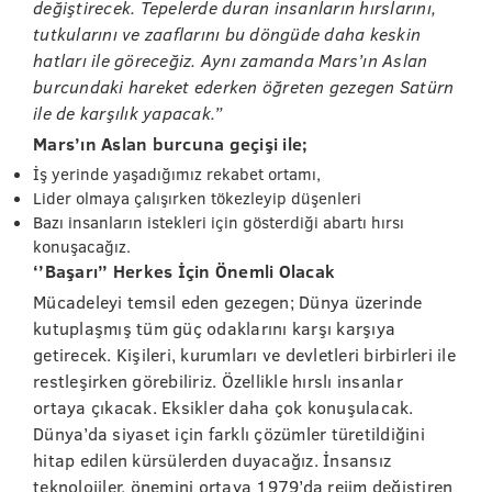
değiştirecek. Tepelerde duran insanların hırslarını,
tutkularını ve zaaflarını bu döngüde daha keskin
hatları ile göreceğiz. Aynı zamanda Mars’ın Aslan
burcundaki hareket ederken öğreten gezegen Satürn
ile de karşılık yapacak.”
Mars’ın Aslan burcuna geçişi ile;
İş yerinde yaşadığımız rekabet ortamı,
Lider olmaya çalışırken tökezleyip düşenleri
Bazı insanların istekleri için gösterdiği abartı hırsı
konuşacağız.
‘’Başarı’’ Herkes İçin Önemli Olacak
Mücadeleyi temsil eden gezegen; Dünya üzerinde
kutuplaşmış tüm güç odaklarını karşı karşıya
getirecek. Kişileri, kurumları ve devletleri birbirleri ile
restleşirken görebiliriz. Özellikle hırslı insanlar
ortaya çıkacak. Eksikler daha çok konuşulacak.
Dünya’da siyaset için farklı çözümler türetildiğini
hitap edilen kürsülerden duyacağız. İnsansız
teknolojiler, önemini ortaya 1979’da rejim değiştiren