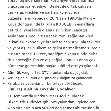
amacı dışında kullanan kötü niyetli insanlar ifşa
olacağını işaret ediyor. Devlet ile ortak çalışan
bankalar, krediler ve şartları konusunda
düzenlemeler yapacak. 20 Nisan 1990’da Mars –
Kova döngüsünde kurulan KOSGEB’in esnaflara
getirdiği yeni kredi olanaklarını konuşacağız.
Aşılanma süreci hızlanacak. Yeni sağlanan kredi
imkanları ekonomiye bir nebze can suyu olacak. Yerli
ve yeni aşıların ülkemize gelişi normalleşme sürecini
hızlandıracak. Ülkece, sağlığımız konusunda daha
titizleneceğiz. Diş ve diş sağlığı konusu daha çok
gündeme gelmesinin başka etkileri ortaya çıkacak.
Gümrük vergileri ve ÖTV oranlarında düşüş olabilir.
Yerli aşıda olumlu gelişmeler kulağımıza çalınacak.
Karaborsa yapanlar bir bir ortaya dökülecek.
Elini Taşın Altına Koyanlar Çoğalıyor
16 Temmuz’da Merkür- Mars 45’liği olacak.
Ülkemizde E-devlet gibi bizi yakından ilgilendiren
web sitelerinin ara yüzleri değişeme tabi tutulabilir.