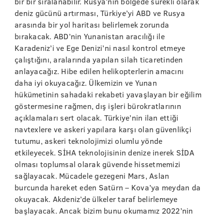
bir bir sıralanabilir. Rusya’nın bölgede sürekli olarak
deniz gücünü artırması, Türkiye’yi ABD ve Rusya
arasında bir yol haritası belirlemek zorunda
bırakacak. ABD’nin Yunanistan aracılığı ile
Karadeniz’i ve Ege Denizi’ni nasıl kontrol etmeye
çalıştığını, aralarında yapılan silah ticaretinden
anlayacağız. Hibe edilen helikopterlerin amacını
daha iyi okuyacağız. Ülkemizin ve Yunan
hükümetinin sahadaki rekabeti yavaşlayan bir eğilim
göstermesine rağmen, dış işleri bürokratlarının
açıklamaları sert olacak. Türkiye’nin ilan ettiği
navtexlere ve askeri yapılara karşı olan güvenlikçi
tutumu, askeri teknolojimizi olumlu yönde
etkileyecek. SİHA teknolojisinin denize inerek SİDA
olması toplumsal olarak güvende hissetmemizi
sağlayacak. Mücadele gezegeni Mars, Aslan
burcunda hareket eden Satürn – Kova’ya meydan da
okuyacak. Akdeniz’de ülkeler taraf belirlemeye
başlayacak. Ancak bizim bunu okumamız 2022’nin