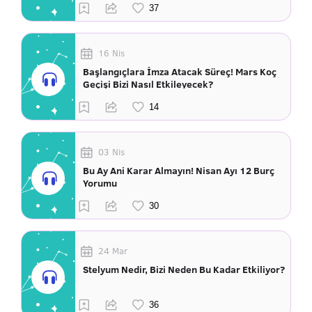
16 Nis
Başlangıçlara İmza Atacak Süreç! Mars Koç
Geçişi Bizi Nasıl Etkileyecek?
03 Nis
Bu Ay Ani Karar Almayın! Nisan Ayı 12 Burç
Yorumu
24 Mar
Stelyum Nedir, Bizi Neden Bu Kadar Etkiliyor?