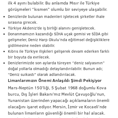
ilk 4 ayını bulabilir. Bu anlamda Mısır ile Türkiye
görüşmeleri ‘’kısmen’’ olumlu bir seviyeye ulaşabilir.
Denizlerde bulunan madenleri işletecek şirketler ihale
sırasına girecek.
Türkiye Akdeniz’de iş birliği alanını genişletecek.
Donanmamızın kazandığı SİHA uçak gemisi ve SİDA gibi
gelişmeler, Deniz Harp Okulu’nda eğitimsel değişikliklere
gidilmesine neden olabilir.
Kıbrıs ile Türkiye ilişkileri gelişerek devam ederken farklı
bir boyuta da evrilecek.
Denizlerimizde son aylarda türeyen ‘’deniz salyasının’’
doğal yollarla olmadığı detaylandırılabilir. Bunun adı;
“Deniz suikastı” olarak adlandırılacak.
Limanlarımızın Önemi Anlaşıldı Şimdi Pekişiyor
Mars-Neptün 150’liği, 5 Şubat 1968 doğumlu Kova
burcu, Dış İşleri Bakanı’mız Mevlüt Çavuşoğlu’nun,
Yunanistan üzerinden yapacağı açıklamaların önemli
olacağını işaret ediyor. Mersin, İzmir ve Kocaeli’nde
bulunan limanların güvenliği önemli bir hal alacak.