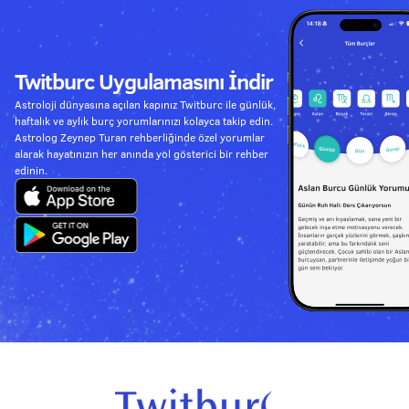
Twitburc Uygulamasını İndir
Astroloji dünyasına açılan kapınız Twitburc ile günlük,
haftalık ve aylık burç yorumlarınızı kolayca takip edin.
Astrolog Zeynep Turan rehberliğinde özel yorumlar
alarak hayatınızın her anında yol gösterici bir rehber
edinin.