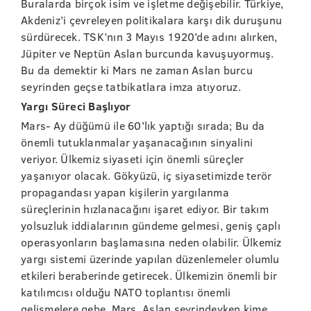
Buralarda birçok isim ve işletme değişebilir. Türkiye,
Akdeniz’i çevreleyen politikalara karşı dik duruşunu
sürdürecek. TSK’nın 3 Mayıs 1920’de adını alırken,
Jüpiter ve Neptün Aslan burcunda kavuşuyormuş.
Bu da demektir ki Mars ne zaman Aslan burcu
seyrinden geçse tatbikatlara imza atıyoruz.
Yargı Süreci Başlıyor
Mars- Ay düğümü ile 60’lık yaptığı sırada; Bu da
önemli tutuklanmalar yaşanacağının sinyalini
veriyor. Ülkemiz siyaseti için önemli süreçler
yaşanıyor olacak. Gökyüzü, iç siyasetimizde terör
propagandası yapan kişilerin yargılanma
süreçlerinin hızlanacağını işaret ediyor. Bir takım
yolsuzluk iddialarının gündeme gelmesi, geniş çaplı
operasyonların başlamasına neden olabilir. Ülkemiz
yargı sistemi üzerinde yapılan düzenlemeler olumlu
etkileri beraberinde getirecek. Ülkemizin önemli bir
katılımcısı olduğu NATO toplantısı önemli
gelişmelere gebe. Mars, Aslan seyrindeyken kime