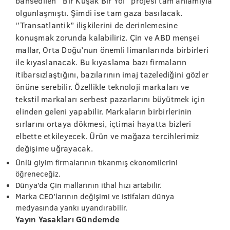
bahsedilen ‘’Bir Kuşak Bir Yol’’ projesi tam anlamıyla
olgunlaşmıştı. Şimdi ise tam gaza basılacak.
‘’Transatlantik’’ ilişkilerini de derinlemesine
konuşmak zorunda kalabiliriz. Çin ve ABD menşei
mallar, Orta Doğu’nun önemli limanlarında birbirleri
ile kıyaslanacak. Bu kıyaslama bazı firmaların
itibarsızlaştığını, bazılarının imaj tazelediğini gözler
önüne serebilir. Özellikle teknoloji markaları ve
tekstil markaları serbest pazarlarını büyütmek için
elinden geleni yapabilir. Markaların birbirlerinin
sırlarını ortaya dökmesi, içtimai hayatta bizleri
elbette etkileyecek. Ürün ve mağaza tercihlerimiz
değişime uğrayacak.
Ünlü giyim firmalarının tıkanmış ekonomilerini
öğreneceğiz.
Dünya’da Çin mallarının ithal hızı artabilir.
Marka CEO’larının değişimi ve istifaları dünya
medyasında yankı uyandırabilir.
Yayın Yasakları Gündemde