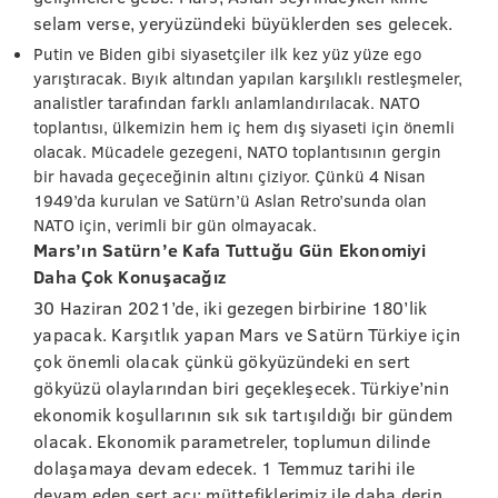
selam verse, yeryüzündeki büyüklerden ses gelecek.
Putin ve Biden gibi siyasetçiler ilk kez yüz yüze ego
yarıştıracak. Bıyık altından yapılan karşılıklı restleşmeler,
analistler tarafından farklı anlamlandırılacak. NATO
toplantısı, ülkemizin hem iç hem dış siyaseti için önemli
olacak. Mücadele gezegeni, NATO toplantısının gergin
bir havada geçeceğinin altını çiziyor. Çünkü 4 Nisan
1949’da kurulan ve Satürn’ü Aslan Retro’sunda olan
NATO için, verimli bir gün olmayacak.
Mars’ın Satürn’e Kafa Tuttuğu Gün Ekonomiyi
Daha Çok Konuşacağız
30 Haziran 2021’de, iki gezegen birbirine 180’lik
yapacak. Karşıtlık yapan Mars ve Satürn Türkiye için
çok önemli olacak çünkü gökyüzündeki en sert
gökyüzü olaylarından biri geçekleşecek. Türkiye’nin
ekonomik koşullarının sık sık tartışıldığı bir gündem
olacak. Ekonomik parametreler, toplumun dilinde
dolaşamaya devam edecek. 1 Temmuz tarihi ile
devam eden sert açı; müttefiklerimiz ile daha derin