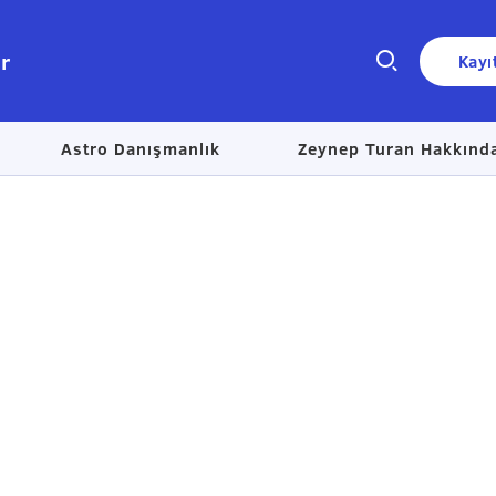
r
Kayı
Astro Danışmanlık
Zeynep Turan Hakkınd
Size nasıl yardımcı olabiliriz?