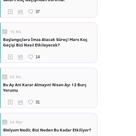
16 Nis
Başlangıçlara İmza Atacak Süreç! Mars Koç
Geçişi Bizi Nasıl Etkileyecek?
03 Nis
Bu Ay Ani Karar Almayın! Nisan Ayı 12 Burç
Yorumu
24 Mar
Stelyum Nedir, Bizi Neden Bu Kadar Etkiliyor?