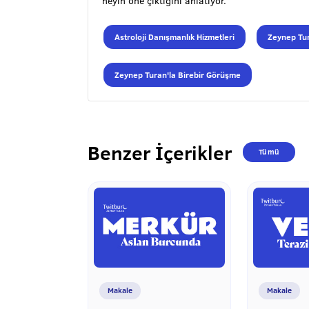
neyin öne çıktığını anlatıyor.
Astroloji Danışmanlık Hizmetleri
Zeynep Tur
Zeynep Turan'la Birebir Görüşme
Benzer İçerikler
Tümü
Makale
Makale