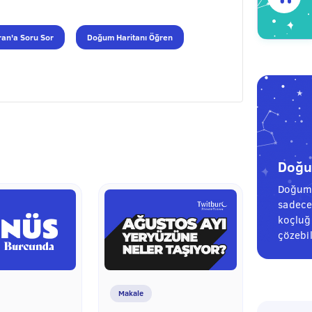
an'a Soru Sor
Doğum Haritanı Öğren
Doğum
Doğum 
sadece
koçluğu
çözebil
Makale