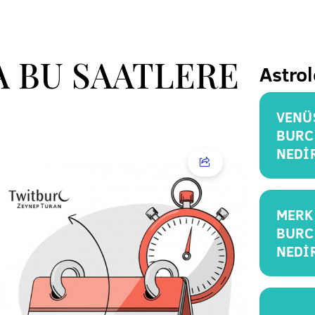
A BU SAATLERE
Astrol
VENÜ
BURC
NEDİ
MERK
BURC
NEDİ