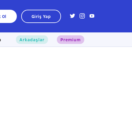
t Ol
Giriş Yap
a
Arkadaşlar
Premium
×