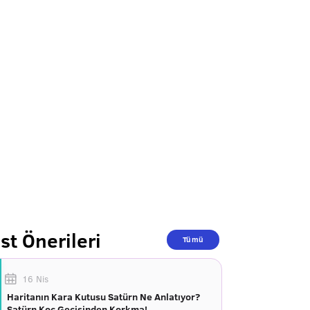
st Önerileri
Tümü
16 Nis
Haritanın Kara Kutusu Satürn Ne Anlatıyor?
Satürn Koç Geçişinden Korkma!