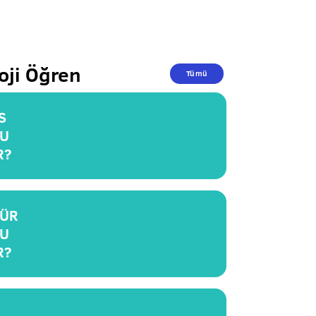
oji Öğren
Tümü
S
U
R?
ÜR
U
R?