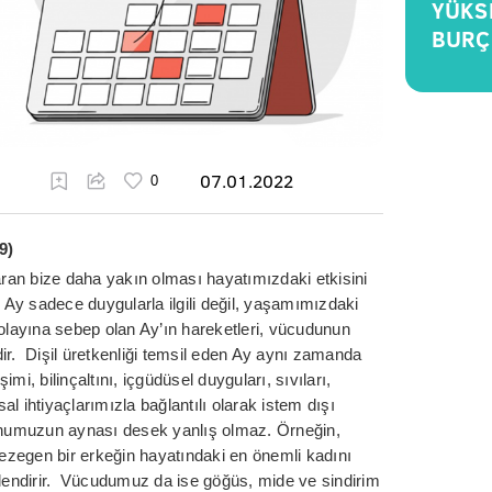
YÜKS
BURÇ
07.01.2022
9)
an bize daha yakın olması hayatımızdaki etkisini
Ay sadece duygularla ilgili değil, yaşamımızdaki
 olayına sebep olan Ay’ın hareketleri, vücudunun
ir. Dişil üretkenliği temsil eden Ay aynı zamanda
imi, bilinçaltını, içgüdüsel duyguları, sıvıları,
sal ihtiyaçlarımızla bağlantılı olarak istem dışı
ruhumuzun aynası desek yanlış olmaz. Örneğin,
gezegen bir erkeğin hayatındaki en önemli kadını
killendirir. Vücudumuz da ise göğüs, mide ve sindirim