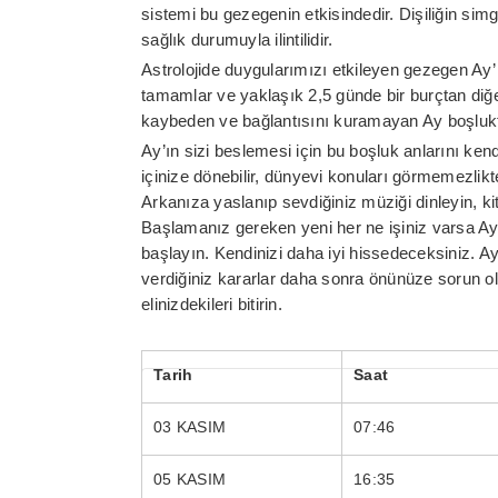
sistemi bu gezegenin etkisindedir. Dişiliğin simg
sağlık durumuyla ilintilidir.
Astrolojide duygularımızı etkileyen gezegen Ay’ 
tamamlar ve yaklaşık 2,5 günde bir burçtan diğe
kaybeden ve bağlantısını kuramayan Ay boşlukta
Ay’ın sizi beslemesi için bu boşluk anlarını kend
içinize dönebilir, dünyevi konuları görmemezlik
Arkanıza yaslanıp sevdiğiniz müziği dinleyin, ki
Başlamanız gereken yeni her ne işiniz varsa Ay
başlayın. Kendinizi daha iyi hissedeceksiniz. A
verdiğiniz kararlar daha sonra önünüze sorun ol
elinizdekileri bitirin.
Tarih
Saat
03 KASIM
07:46
05 KASIM
16:35