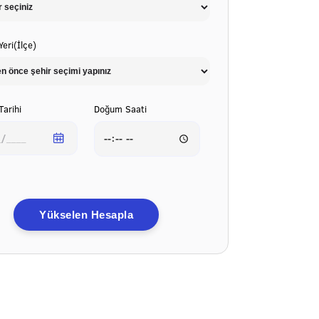
eri(İlçe)
arihi
Doğum Saati
Yükselen Hesapla