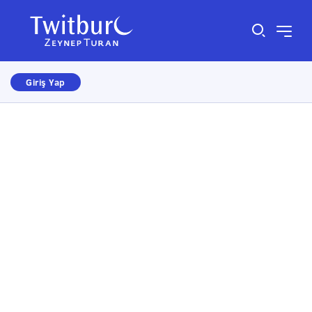
Giriş Yap
Size nasıl yardımcı olabiliriz?
×