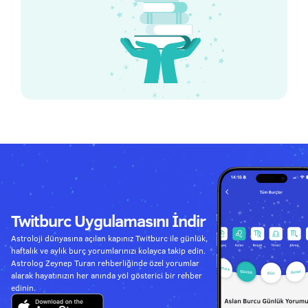
Twitburc Uygulamasını İndir
Astroloji dünyasına açılan kapınız Twitburc ile günlük,
haftalık ve aylık burç yorumlarınızı kolayca takip edin.
Astrolog Zeynep Turan rehberliğinde özel yorumlar
alarak hayatınızın her anında yol gösterici bir rehber
edinin.