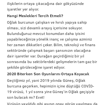
ilişkilerin ortaya çıkacağına dair gökyüzünde
işaretler yer alıyor.
Hangi Meslekleri Tercih Etmeli?
Oğlak burcunun çalışkan ve hırslı yapıya sahip
olması, sizi devamlı arayış içerisine sokuyor.
Bulunduğunuz mevcut konumdan daha iyisini
yapabileceğinize yönelik inanç ve çalışma azminiz
her zaman dikkatleri çeker. Bilim, teknoloji ve finans
sektöründe çalışmak başarı şansınızın olacağına
dair işaretler var. Durağan geçirdiğimiz bir yıl
sonrasında bu sektörlerdeki gelişmelerin tam gaz bir
şekilde görüleceğine işaret ediyor.
2020 Biterken Son Oyunlarını Ortaya Koyacak
Geçtiğimiz yıl, yani 2019 yılında Güneş, Oğlak
burcuna geçerken, hepimizin içine düştüğü COVİD-
19 virüsü, 1 yıl sonra yine Güneş’in Oğlak geçişiyle
son bulacak mı? Evet!
Virüsün yayıldığı gibi aşının onay görüp yayılması da