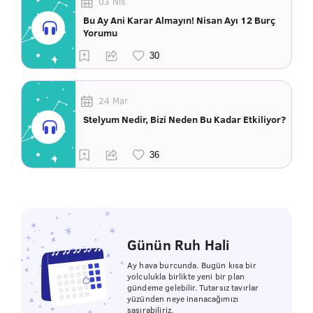
03 Nis
Bu Ay Ani Karar Almayın! Nisan Ayı 12 Burç
Yorumu
24 Mar
Stelyum Nedir, Bizi Neden Bu Kadar Etkiliyor?
Günün Ruh Hali
Ay hava burcunda. Bugün kısa bir
yolculukla birlikte yeni bir plan
gündeme gelebilir. Tutarsız tavırlar
yüzünden neye inanacağımızı
şaşırabiliriz.