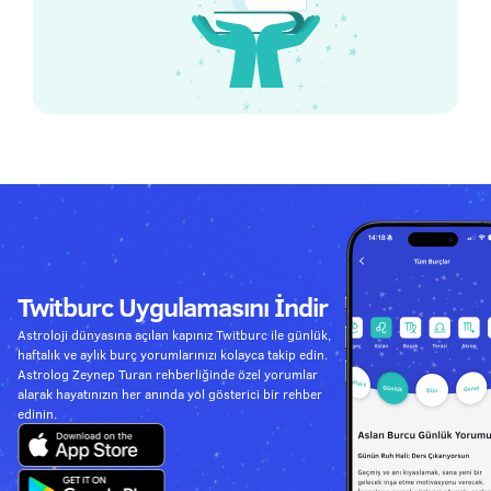
Twitburc Uygulamasını İndir
Astroloji dünyasına açılan kapınız Twitburc ile günlük,
haftalık ve aylık burç yorumlarınızı kolayca takip edin.
Astrolog Zeynep Turan rehberliğinde özel yorumlar
alarak hayatınızın her anında yol gösterici bir rehber
edinin.