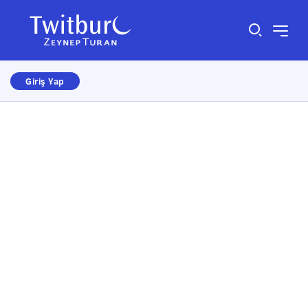
Giriş Yap
Size nasıl yardımcı olabiliriz?
×