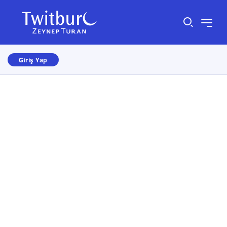
Giriş Yap
Size nasıl yardımcı olabiliriz?
×