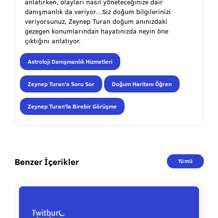
anlatırken, olayları nasıl yöneteceğinize dair
danışmanlık da veriyor…Siz doğum bilgilerinizi
veriyorsunuz, Zeynep Turan doğum anınızdaki
gezegen konumlarından hayatınızda neyin öne
çıktığını anlatıyor.
Astroloji Danışmanlık Hizmetleri
Zeynep Turan'a Soru Sor
Doğum Haritanı Öğren
Zeynep Turan'la Birebir Görüşme
Benzer İçerikler
Tümü