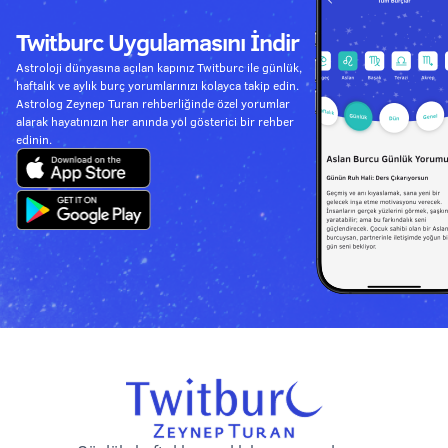
Twitburc Uygulamasını İndir
Astroloji dünyasına açılan kapınız Twitburc ile günlük,
haftalık ve aylık burç yorumlarınızı kolayca takip edin.
Astrolog Zeynep Turan rehberliğinde özel yorumlar
alarak hayatınızın her anında yol gösterici bir rehber
edinin.