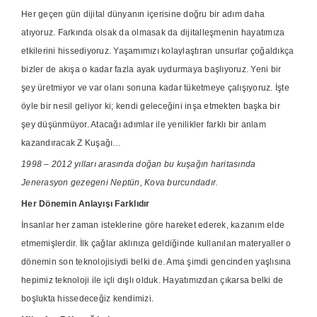
Her geçen gün dijital dünyanın içerisine doğru bir adım daha
atıyoruz. Farkında olsak da olmasak da dijitalleşmenin hayatımıza
etkilerini hissediyoruz. Yaşamımızı kolaylaştıran unsurlar çoğaldıkça
bizler de akışa o kadar fazla ayak uydurmaya başlıyoruz. Yeni bir
şey üretmiyor ve var olanı sonuna kadar tüketmeye çalışıyoruz. İşte
öyle bir nesil geliyor ki; kendi geleceğini inşa etmekten başka bir
şey düşünmüyor. Atacağı adımlar ile yenilikler farklı bir anlam
kazandıracak Z Kuşağı…
1998 – 2012 yılları arasında doğan bu kuşağın haritasında
Jenerasyon gezegeni Neptün, Kova burcundadır.
Her Dönemin Anlayışı Farklıdır
İnsanlar her zaman isteklerine göre hareket ederek, kazanım elde
etmemişlerdir. İlk çağlar aklınıza geldiğinde kullanılan materyaller o
dönemin son teknolojisiydi belki de. Ama şimdi gencinden yaşlısına
hepimiz teknoloji ile içli dışlı olduk. Hayatımızdan çıkarsa belki de
boşlukta hissedeceğiz kendimizi.