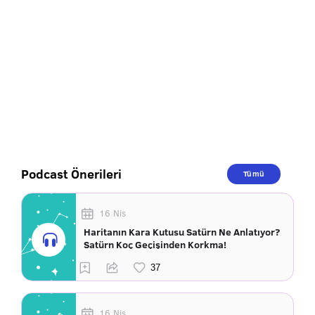
Podcast Önerileri
Tümü
16 Nis
Haritanın Kara Kutusu Satürn Ne Anlatıyor?
Satürn Koç Geçişinden Korkma!
16 Nis