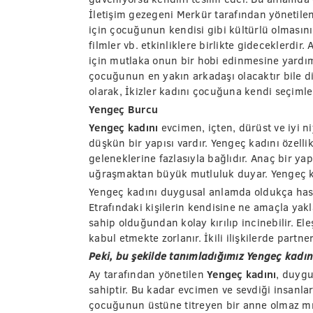
İletişim gezegeni Merkür tarafından yönetile
için çocuğunun kendisi gibi kültürlü olmasını i
filmler vb. etkinliklere birlikte gideceklerdi
için mutlaka onun bir hobi edinmesine yardımcı
çocuğunun en yakın arkadaşı olacaktır bile diye
olarak, İkizler kadını çocuğuna kendi seçimle
Yengeç Burcu
Yengeç kadını
evcimen, içten, dürüst ve iyi n
düşkün bir yapısı vardır. Yengeç kadını özellikl
geleneklerine fazlasıyla bağlıdır. Anaç bir yapıy
uğraşmaktan büyük mutluluk duyar. Yengeç kad
Yengeç kadını duygusal anlamda oldukça hassa
Etrafındaki kişilerin kendisine ne amaçla yakla
sahip olduğundan kolay kırılıp incinebilir. El
kabul etmekte zorlanır. İkili ilişkilerde partner
Peki, bu şekilde tanımladığımız Yengeç kadını
Ay tarafından yönetilen
Yengeç kadını
, duygu
sahiptir. Bu kadar evcimen ve sevdiği insanlara
çocuğunun üstüne titreyen bir anne olmaz mı