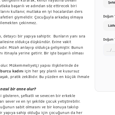
uk dengesini kurarak; kendi hayatına devam
tlaka başarılı ve adından söz ettirecek biri
larını kullanır, mutlaka en iyi hocalardan ders
Doğum Y
kıyafetleri giymelidir. Çocuğuyla arkadaş olmaya
rgilemekten çekinmez.
ı, detaycı bir yapıya sahiptir. Bunların yanı sıra
Doğum T
, ailesine oldukça düşkündür. Evine vakit
sıdır. Mizah anlayışı oldukça gelişmiştir. Bunun
 itinayla yerine getirir. Bir işte başarılı olması
er olur. Mükemmeliyetçi yapısı ilişkilerinde de
burcu kadını
için her şey planlı ve kusursuz
n Başak, pratik zekâlıdır. Bu yüzden en küçük ihmale
nasıl bir anne olur?
 gösteren, şefkatli ve sevecen bir erkekle
 sever ve en iyi şekilde çocuk yetiştirebilir.
uğunun sabit olmasını ve bir konuya takılıp
ir yapıya sahip olduğu için çocuğunun da her