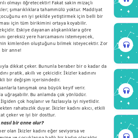
lı olmayı öğretecektir! Fakat sakin mizaçlı
ler; şımarıklıklara tahammülü yoktur. Maddiyat
cuğunu en iyi şekilde yetiştirmek için belli bir
lması için tüm birikimini ortaya koyabilir.
ekçidir. Eskiye dayanan alışkanlıklara göre
ını gereksiz yere harcamasını istemeyecek,
in kimlerden oluştuğunu bilmek isteyecektir. Zor
 bir anne!
ısıyla dikkat çeker. Bununla beraber bir o kadar da
dını pratik, akıllı ve çekicidir. İkizler kadınını
i bir değişim içerisindedir.
anlarla tanışmak ona büyük keyif verir.
anda uğraşabilir. Bu anlamda çok yönlüdür.
lgiden çok hoşlanır ve fazlasıyla iyi niyetlidir.
ten rahatsızlık duyar. İkizler kadını akıcı, etkili
at çeker ve iyi bir dosttur.
 nasıl bir anne olur?
tner olan İkizler kadını eğer seviyorsa ve
vine ve çocuklarına bağlı bir kadın olacaktır.