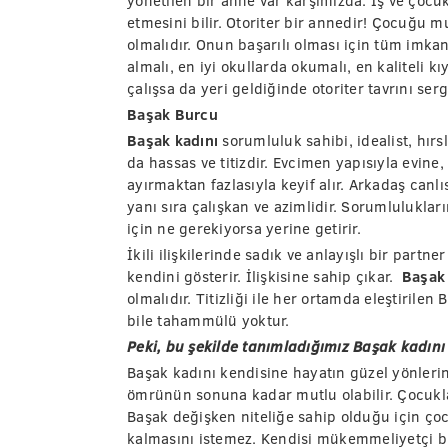
yönetilen bir anne var karşımızda. İş ve çoc
etmesini bilir. Otoriter bir annedir! Çocuğu mu
olmalıdır. Onun başarılı olması için tüm imkan
almalı, en iyi okullarda okumalı, en kaliteli 
çalışsa da yeri geldiğinde otoriter tavrını se
Başak Burcu
Başak kadını
sorumluluk sahibi, idealist, hırsl
da hassas ve titizdir. Evcimen yapısıyla evine
ayırmaktan fazlasıyla keyif alır. Arkadaş canlı
yanı sıra çalışkan ve azimlidir. Sorumluluklarını
için ne gerekiyorsa yerine getirir.
İkili ilişkilerinde sadık ve anlayışlı bir partn
kendini gösterir. İlişkisine sahip çıkar.
Başak 
olmalıdır. Titizliği ile her ortamda eleştirile
bile tahammülü yoktur.
Peki, bu şekilde tanımladığımız Başak kadını 
Başak kadını kendisine hayatın güzel yönlerini
ömrünün sonuna kadar mutlu olabilir. Çocukları
Başak değişken niteliğe sahip olduğu için çoc
kalmasını istemez. Kendisi mükemmeliyetçi b