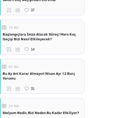
16 Nis
Başlangıçlara İmza Atacak Süreç! Mars Koç
Geçişi Bizi Nasıl Etkileyecek?
03 Nis
Bu Ay Ani Karar Almayın! Nisan Ayı 12 Burç
Yorumu
24 Mar
Stelyum Nedir, Bizi Neden Bu Kadar Etkiliyor?