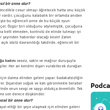
sıl bir anne olur?
öncelikle cesur olmayı öğretecek hatta onu küçük
er vardır, çocuğunu kalabalık bir ortamda aniden
. İşte bu eğlenceli anne de bu küçük oyun
lçer. Özgür biri olduğunu söylemiştik, çocuğuna
na belli etmeden, kontrolü de elinde tutmayı iyi
r şeyinden haberdar olacağı kesin! Zaten
açık sözlü davranıldığı takdirde, eğlenceli bir
ğa kadını
sessiz, sakin ve mağrur duruşuyla
rgiler. Her an kendini dışarı vurabilecek durağan
için daima elinden geleni yapar. Sadakatsizliğin
Podca
er. Dışarıdan soğuk ve katı görünmekle beraber
erinde onun sevgi ve saygı oldukça önemlidir. Tek
Evine son derece düşkündür.
asıl bir anne olur?
ayal ettiği bir şeye ulaşmak için elinden geleni