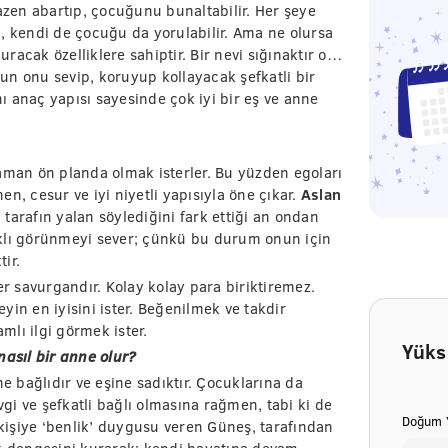
bazen abartıp, çocuğunu bunaltabilir. Her şeye
, kendi de çocuğu da yorulabilir. Ama ne olursa
acak özelliklere sahiptir. Bir nevi sığınaktır o…
un onu sevip, koruyup kollayacak şefkatli bir
 anaç yapısı sayesinde çok iyi bir eş ve anne
man ön planda olmak isterler. Bu yüzden egoları
n, cesur ve iyi niyetli yapısıyla öne çıkar.
Aslan
ı tarafın yalan söylediğini fark ettiği an ondan
rklı görünmeyi sever; çünkü bu durum onun için
tir.
 savurgandır. Kolay kolay para biriktiremez.
in en iyisini ister. Beğenilmek ve takdir
lı ilgi görmek ister.
Yüks
nasıl bir anne olur?
ne bağlıdır ve eşine sadıktır. Çocuklarına da
i ve şefkatli bağlı olmasına rağmen, tabi ki de
Doğum Y
işiye ‘benlik’ duygusu veren Güneş, tarafından