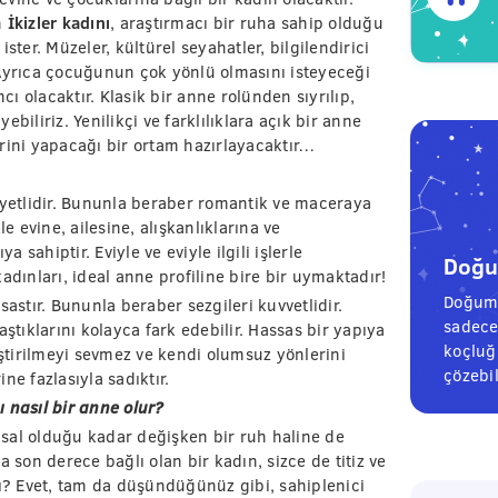
n
İkizler kadını
, araştırmacı bir ruha sahip olduğu
ster. Müzeler, kültürel seyahatler, bilgilendirici
r. Ayrıca çocuğunun çok yönlü olmasını isteyeceği
 olacaktır. Klasik bir anne rolünden sıyrılıp,
biliriz. Yenilikçi ve farklılıklara açık bir anne
rini yapacağı bir ortam hazırlayacaktır…
iyetlidir. Bununla beraber romantik ve maceraya
e evine, ailesine, alışkanlıklarına ve
a sahiptir. Eviyle ve eviyle ilgili işlerle
Doğum
ınları, ideal anne profiline bire bir uymaktadır!
Doğum 
stır. Bununla beraber sezgileri kuvvetlidir.
sadece
ştıklarını kolayca fark edebilir. Hassas bir yapıya
koçluğu
eştirilmeyi sevmez ve kendi olumsuz yönlerini
çözebil
ine fazlasıyla sadıktır.
 nasıl bir anne olur?
sal olduğu kadar değişken bir ruh haline de
 son derece bağlı olan bir kadın, sizce de titiz ve
? Evet, tam da düşündüğünüz gibi, sahiplenici