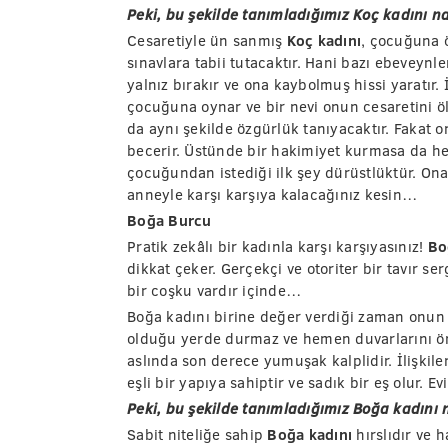
Peki, bu şekilde tanımladığımız Koç kadını na
Cesaretiyle ün sanmış
Koç kadını
, çocuğuna 
sınavlara tabii tutacaktır. Hani bazı ebeveynl
yalnız bırakır ve ona kaybolmuş hissi yaratır
çocuğuna oynar ve bir nevi onun cesaretini ö
da aynı şekilde özgürlük tanıyacaktır. Fakat o
becerir. Üstünde bir hakimiyet kurmasa da he
çocuğundan istediği ilk şey dürüstlüktür. Ona 
anneyle karşı karşıya kalacağınız kesin…
Boğa Burcu
Pratik zekâlı bir kadınla karşı karşıyasınız!
Bo
dikkat çeker. Gerçekçi ve otoriter bir tavır se
bir coşku vardır içinde…
Boğa kadını birine değer verdiği zaman onun 
olduğu yerde durmaz ve hemen duvarlarını ör
aslında son derece yumuşak kalplidir. İlişkil
eşli bir yapıya sahiptir ve sadık bir eş olur. 
Peki, bu şekilde tanımladığımız Boğa kadını n
Sabit niteliğe sahip
Boğa kadını
hırslıdır ve h