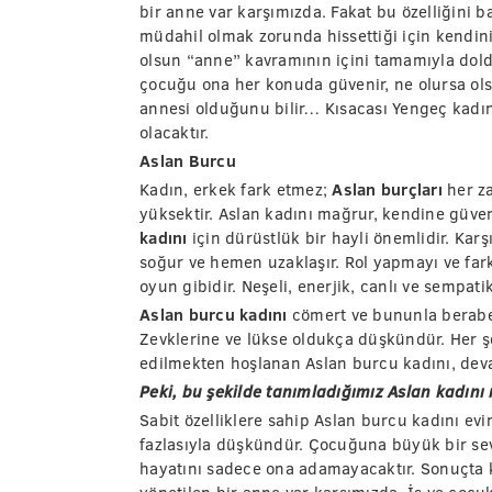
bir anne var karşımızda. Fakat bu özelliğini 
müdahil olmak zorunda hissettiği için kendini
olsun “anne” kavramının içini tamamıyla doldur
çocuğu ona her konuda güvenir, ne olursa ols
annesi olduğunu bilir… Kısacası Yengeç kadını
olacaktır.
Aslan Burcu
Kadın, erkek fark etmez;
Aslan burçları
her za
yüksektir. Aslan kadını mağrur, kendine güvene
kadını
için dürüstlük bir hayli önemlidir. Karş
soğur ve hemen uzaklaşır. Rol yapmayı ve fa
oyun gibidir. Neşeli, enerjik, canlı ve sempatik
Aslan burcu kadını
cömert ve bununla beraber
Zevklerine ve lükse oldukça düşkündür. Her şey
edilmekten hoşlanan Aslan burcu kadını, devam
Peki, bu şekilde tanımladığımız Aslan kadını 
Sabit özelliklere sahip Aslan burcu kadını evi
fazlasıyla düşkündür. Çocuğuna büyük bir sevg
hayatını sadece ona adamayacaktır. Sonuçta k