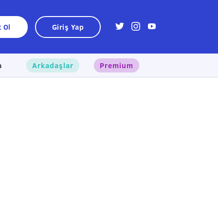
t Ol
Giriş Yap
a
Arkadaşlar
Premium
×