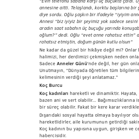
“Evin telefonu sabaha karşı üç buçukta çaldı. 
annesine aitti. Telaşlandı, korktu başlarına bir
diye sordu. Oğlu şaşkın bir ifadeyle “iyiyim anne
Annesi “biz iyiyiz bir şeyimiz yok sadece sesin
aradın saat sabahın üç buçuğu yarında konuşabi
oğlum?” dedi. Oğlu “evet anne rahatsız ettin” 
rahatsız etmiştin, doğum günün kutlu olsun”
Ne kadar da güzel bir hikâye değil mi? Onlar bi
halimizi, her derdimizi çekmişken neden onla
Sadece
Anneler Günü
'nde değil, her gün on
Unutmayın, “Dünyada öğretilen tüm bilgilerin h
kelimesinin verdiği şeyi anlatamaz.”
Koç Burcu
Koç kadınları
hareketli ve dinamiktir. Hayata, 
bazen ani ve sert olabilir... Bağımsızlıklarına i
bir süreç olabilir. Fakat bir kere karar verdik
Dışarıdaki sosyal hayatta olmaya bayılıyor olsa
hareketlidirler, aile kurumunun getirdiği sakin
Koç kadının bu yapısına uygun, girişken ve ces
habercisidir.