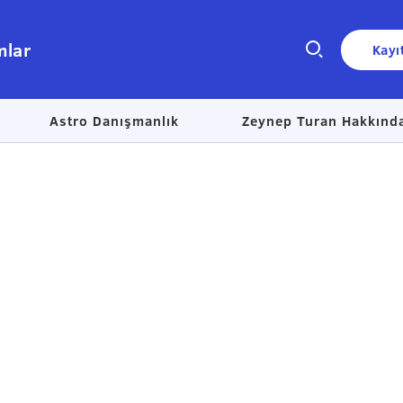
mlar
Kayı
Astro Danışmanlık
Zeynep Turan Hakkınd
Size nasıl yardımcı olabiliriz?