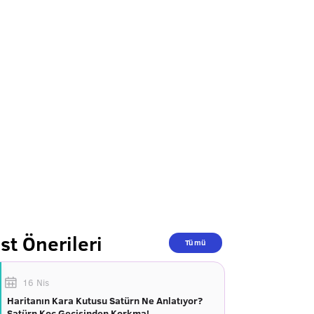
st Önerileri
Tümü
16 Nis
Haritanın Kara Kutusu Satürn Ne Anlatıyor?
Satürn Koç Geçişinden Korkma!