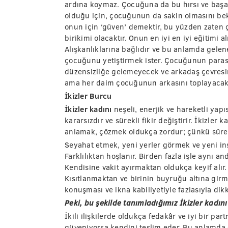
ardına koymaz. Çocuğuna da bu hırsı ve başarı
olduğu için, çocuğunun da sakin olmasını bek
onun için ‘güven’ demektir, bu yüzden zaten ço
birikimi olacaktır. Onun en iyi en iyi eğitimi a
Alışkanlıklarına bağlıdır ve bu anlamda gelen
çocuğunu yetiştirmek ister. Çocuğunun paras
düzensizliğe gelemeyecek ve arkadaş çevresin
ama her daim çocuğunun arkasını toplayacak
İkizler Burcu
İkizler kadını
neşeli, enerjik ve hareketli yap
kararsızdır ve sürekli fikir değiştirir. İkizler ka
anlamak, çözmek oldukça zordur; çünkü sürekl
Seyahat etmek, yeni yerler görmek ve yeni ins
Farklılıktan hoşlanır. Birden fazla işle aynı 
Kendisine vakit ayırmaktan oldukça keyif alır. İ
Kısıtlanmaktan ve birinin buyruğu altına girmek
konuşması ve ikna kabiliyetiyle fazlasıyla dikk
Peki, bu şekilde tanımladığımız İkizler kadını
İkili ilişkilerde oldukça fedakâr ve iyi bir par
güveniyorsa kendini teslim eder. Bu anlamda e