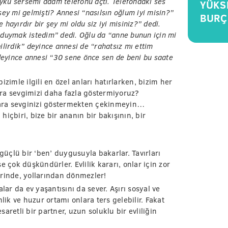
Uyku sersemi adam telefonu açtı. Telefondaki ses
YÜKS
 şey mi gelmişti? Annesi “nasılsın oğlum iyi misin?”
BURÇ
 hayırdır bir şey mi oldu siz iyi misiniz?” dedi.
i duymak istedim” dedi. Oğlu da “anne bunun için mi
lirdik” deyince annesi de “rahatsız mı ettim
deyince annesi “30 sene önce sen de beni bu saate
zimle ilgili en özel anları hatırlarken, bizim her
ra sevgimizi daha fazla göstermiyoruz?
lara sevginizi göstermekten çekinmeyin…
içbiri, bize bir ananın bir bakışının, bir
güçlü bir ‘ben’ duygusuyla bakarlar. Tavırları
se çok düşkündürler. Evlilik kararı, onlar için zor
lerinde, yollarından dönmezler!
lar da ev yaşantısını da sever. Aşırı sosyal ve
lik ve huzur ortamı onlara ters gelebilir. Fakat
aretli bir partner, uzun soluklu bir evliliğin