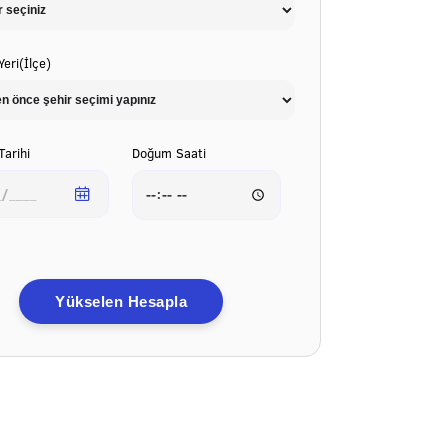
eri(İlçe)
arihi
Doğum Saati
Yükselen Hesapla