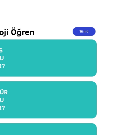
oji Öğren
Tümü
S
U
R?
ÜR
U
R?