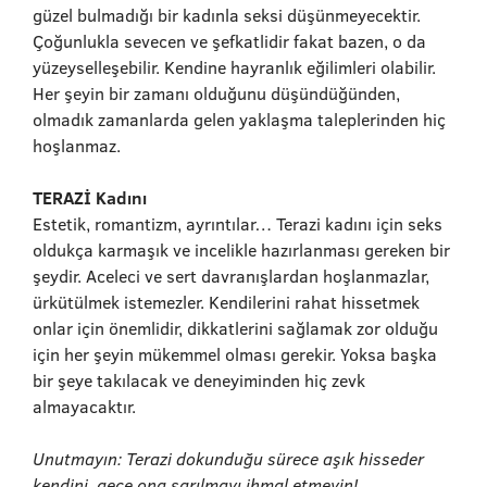
güzel bulmadığı bir kadınla seksi düşünmeyecektir.
Çoğunlukla sevecen ve şefkatlidir fakat bazen, o da
yüzeyselleşebilir. Kendine hayranlık eğilimleri olabilir.
Her şeyin bir zamanı olduğunu düşündüğünden,
olmadık zamanlarda gelen yaklaşma taleplerinden hiç
hoşlanmaz.
TERAZİ Kadını
Estetik, romantizm, ayrıntılar… Terazi kadını için seks
oldukça karmaşık ve incelikle hazırlanması gereken bir
şeydir. Aceleci ve sert davranışlardan hoşlanmazlar,
ürkütülmek istemezler. Kendilerini rahat hissetmek
onlar için önemlidir, dikkatlerini sağlamak zor olduğu
için her şeyin mükemmel olması gerekir. Yoksa başka
bir şeye takılacak ve deneyiminden hiç zevk
almayacaktır.
Unutmayın: Terazi dokunduğu sürece aşık hisseder
kendini, gece ona sarılmayı ihmal etmeyin!