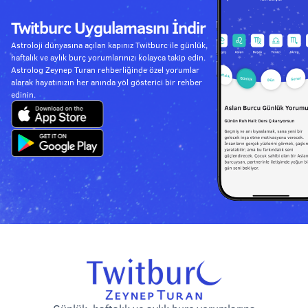
Twitburc Uygulamasını İndir
Astroloji dünyasına açılan kapınız Twitburc ile günlük,
haftalık ve aylık burç yorumlarınızı kolayca takip edin.
Astrolog Zeynep Turan rehberliğinde özel yorumlar
alarak hayatınızın her anında yol gösterici bir rehber
edinin.