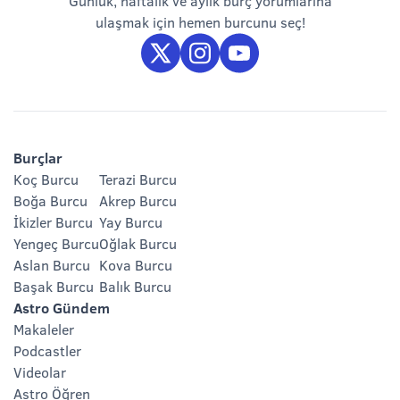
Günlük, haftalık ve aylık burç yorumlarına
ulaşmak için hemen burcunu seç!
Burçlar
Koç Burcu
Terazi Burcu
Boğa Burcu
Akrep Burcu
İkizler Burcu
Yay Burcu
Yengeç Burcu
Oğlak Burcu
Aslan Burcu
Kova Burcu
Başak Burcu
Balık Burcu
Astro Gündem
Makaleler
Podcastler
Videolar
Astro Öğren