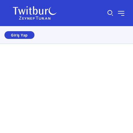
Giriş Yap
Size nasıl yardımcı olabiliriz?
×