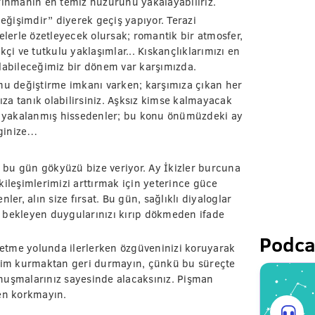
arınmanın en temiz huzurunu yakalayabiliriz.
ğişimdir” diyerek geçiş yapıyor. Terazi
erle özetleyecek olursak; romantik bir atmosfer,
çi ve tutkulu yaklaşımlar... Kıskançlıklarımızı en
olabileceğimiz bir dönem var karşımızda.
u değiştirme imkanı varken; karşımıza çıkan her
za tanık olabilirsiniz. Aşksız kimse kalmayacak
ız yakalanmış hissedenler; bu konu önümüzdeki ay
lginize…
, bu gün gökyüzü bize veriyor. Ay İkizler burcuna
kileşimlerimizi arttırmak için yeterince güce
ler, alın size fırsat. Bu gün, sağlıklı diyaloglar
 bekleyen duygularınızı kırıp dökmeden ifade
Podca
lletme yolunda ilerlerken özgüveninizi koruyarak
işim kurmaktan geri durmayın, çünkü bu süreçte
konuşmalarınız sayesinde alacaksınız. Pişman
en korkmayın.