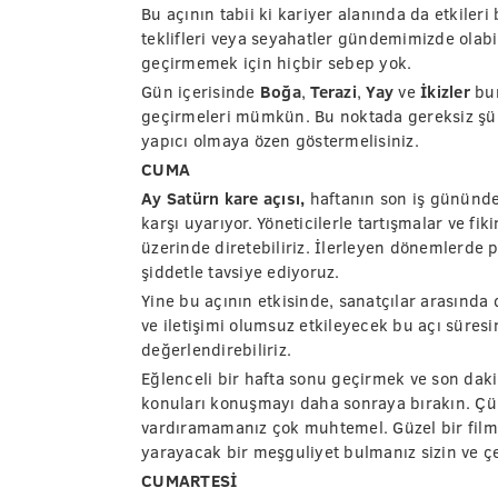
Bu açının tabii ki kariyer alanında da etkileri
teklifleri veya seyahatler gündemimizde olabil
geçirmemek için hiçbir sebep yok.
Gün içerisinde
Boğa
,
Terazi
,
Yay
ve
İkizler
bur
geçirmeleri mümkün. Bu noktada gereksiz şü
yapıcı olmaya özen göstermelisiniz.
CUMA
Ay Satürn kare açısı,
haftanın son iş gününde 
karşı uyarıyor. Yöneticilerle tartışmalar ve fik
üzerinde diretebiliriz. İlerleyen dönemlerde
şiddetle tavsiye ediyoruz.
Yine bu açının etkisinde, sanatçılar arasında d
ve iletişimi olumsuz etkileyecek bu açı süres
değerlendirebiliriz.
Eğlenceli bir hafta sonu geçirmek ve son da
konuları konuşmayı daha sonraya bırakın. Çü
vardıramamanız çok muhtemel. Güzel bir film i
yarayacak bir meşguliyet bulmanız sizin ve ç
CUMARTESİ