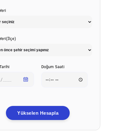
eri
eri(İlçe)
arihi
Doğum Saati
Yükselen Hesapla