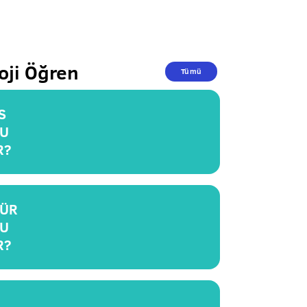
oji Öğren
Tümü
S
U
R?
ÜR
U
R?