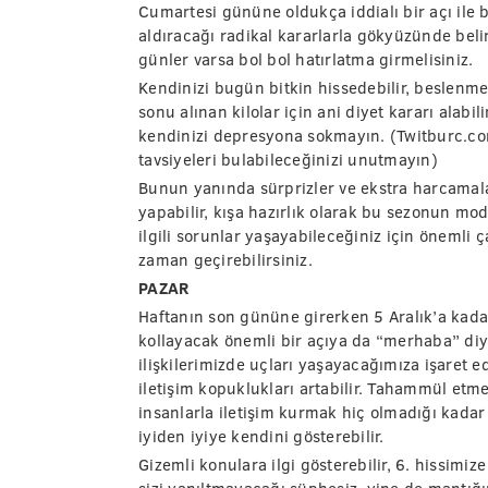
Cumartesi gününe oldukça iddialı bir açı ile 
aldıracağı radikal kararlarla gökyüzünde beliri
günler varsa bol bol hatırlatma girmelisiniz.
Kendinizi bugün bitkin hissedebilir, beslenme 
sonu alınan kilolar için ani diyet kararı alabi
kendinizi depresyona sokmayın. (Twitburc.co
tavsiyeleri bulabileceğinizi unutmayın)
Bunun yanında sürprizler ve ekstra harcamalar
yapabilir, kışa hazırlık olarak bu sezonun mod
ilgili sorunlar yaşayabileceğiniz için önemli ç
zaman geçirebilirsiniz.
PAZAR
Haftanın son gününe girerken 5 Aralık’a kadar s
kollayacak önemli bir açıya da “merhaba” di
ilişkilerimizde uçları yaşayacağımıza işaret ed
iletişim kopuklukları artabilir. Tahammül etme
insanlarla iletişim kurmak hiç olmadığı kadar
iyiden iyiye kendini gösterebilir.
Gizemli konulara ilgi gösterebilir, 6. hissimiz