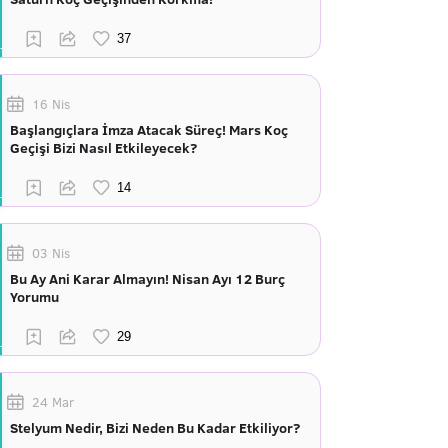
16 Nis
Başlangıçlara İmza Atacak Süreç! Mars Koç
Geçişi Bizi Nasıl Etkileyecek?
03 Nis
Bu Ay Ani Karar Almayın! Nisan Ayı 12 Burç
Yorumu
24 Mar
Stelyum Nedir, Bizi Neden Bu Kadar Etkiliyor?