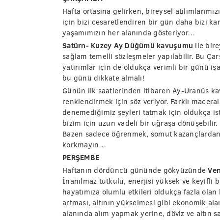
Hafta ortasına gelirken, bireysel atılımları
için bizi cesaretlendiren bir gün daha bizi kar
yaşamımızın her alanında gösteriyor…
Satürn- Kuzey Ay Düğümü kavuşumu
ile bir
sağlam temelli sözleşmeler yapılabilir. Bu Ç
yatırımlar için de oldukça verimli bir günü işa
bu günü dikkate almalı!
Günün ilk saatlerinden itibaren Ay-Uranüs ka
renklendirmek için söz veriyor. Farklı macer
denemediğimiz şeyleri tatmak için oldukça iste
bizim için uzun vadeli bir uğraşa dönüşebilir
Bazen sadece öğrenmek, somut kazançlardan 
korkmayın…
PERŞEMBE
Haftanın dördüncü gününde gökyüzünde
Ven
İnanılmaz tutkulu, enerjisi yüksek ve keyifli b
hayatımıza olumlu etkileri oldukça fazla ola
artması, altının yükselmesi gibi ekonomik ala
alanında alım yapmak yerine, döviz ve altın sa