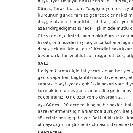
büyülüyor. Doğayla birlikte hareket ederek, 
Güneş, Terazi burcuna “değişmeyen tek şey de
burcunun gündemimize getireceklerini kelimel
duygusal ama dengeli bir ruh hali, güç, yenilik
aza indirgediğimiz sürece ilişkimizde mutlu 
Öte yandan, elimizde sahip olduğumuz konum
fırsatı, önümüzdeki ay boyunca kullanacağımı
desek çok mu iddialı olur? Kendini hazırlıks
boyunca kafanızı oldukça meşgul edecek, bi
SALI
İletişim kurmak için ihtiyacımız olan her şeyi
geçiş yaparken bağlantılarımızı tazelemek, et
sahibiz. “Söyleyecek çok fazla şeyim var” diyen
kurmak için en uygun zaman. Dile getirilmeyi
edebilirsiniz. O ne özgüven o diyorsanız…
Ay- Güneş 120 derecelik açısı, bir şeyleri ha
hareket etmeniz için arkanızda duruyor. İlet
sözleriniz sonuç getiriyor. Beklediklerinizi, 
olmayacağınıza şüpheniz olmasın, denemekt
ÇARŞAMBA