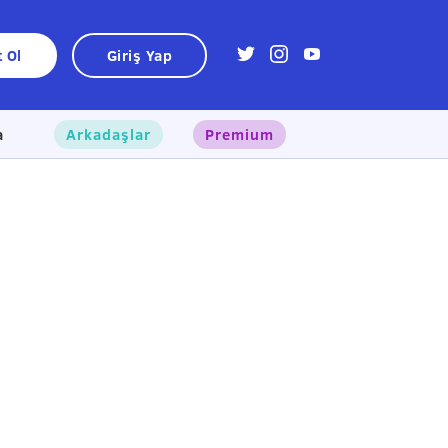
t Ol
Giriş Yap
a
Arkadaşlar
Premium
×