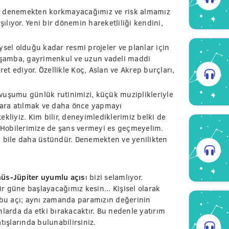
mızı denemekten korkmayacağımız ve risk almamız
şılıyor. Yeni bir dönemin hareketliliği kendini,
eysel olduğu kadar resmi projeler ve planlar için
arşamba, gayrimenkul ve uzun vadeli maddi
ret ediyor. Özellikle Koç, Aslan ve Akrep burçları,
vuşumu günlük rutinimizi, küçük muziplikleriyle
alara atılmak ve daha önce yapmayı
kliyiz. Kim bilir, deneyimlediklerimiz belki de
. Hobilerimize de şans vermeyi es geçmeyelim.
bile daha üstündür. Denemekten ve yenilikten
üs-Jüpiter uyumlu açıs
ı bizi selamlıyor.
ir güne başlayacağımız kesin... Kişisel olarak
n bu açı; aynı zamanda paramızın değerinin
nlarda da etki bırakacaktır. Bu nedenle yatırım
tışlarında bulunabilirsiniz.