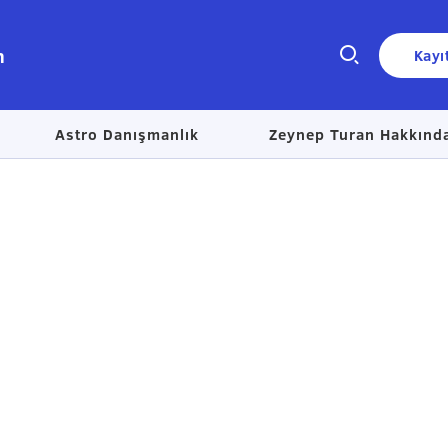
n
Kayı
Astro Danışmanlık
Zeynep Turan Hakkınd
Size nasıl yardımcı olabiliriz?