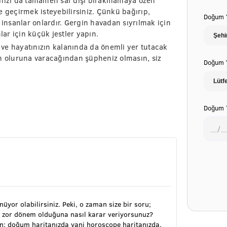
ğınızı da tamamen saf dışı bırakmamaya özen
e geçirmek isteyebilirsiniz. Çünkü bağırıp,
Doğum Y
 insanlar onlardır. Gergin havadan sıyrılmak için
lar için küçük jestler yapın.
ve hayatınızın kalanında da önemli yer tutacak
in oluruna varacağından şüpheniz olmasın, siz
Doğum Y
Doğum T
ünüyor olabilirsiniz. Peki, o zaman size bir soru;
 zor dönem olduğuna nasıl karar veriyorsunuz?
ran; doğum haritanızda yani horoscope haritanızda,