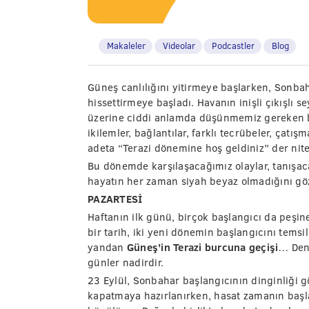
Makaleler
Videolar
Podcastler
Blog
Güneş canlılığını yitirmeye başlarken, Sonbah
hissettirmeye başladı. Havanın inişli çıkışlı s
üzerine ciddi anlamda düşünmemiz gereken b
ikilemler, bağlantılar, farklı tecrübeler, çatışm
adeta “Terazi dönemine hoş geldiniz” der nit
Bu dönemde karşılaşacağımız olaylar, tanışaca
hayatın her zaman siyah beyaz olmadığını göz
PAZARTESİ
Haftanın ilk günü, birçok başlangıcı da peşi
bir tarih, iki yeni dönemin başlangıcını temsi
yandan
Güneş’in Terazi burcuna geçişi
… Den
günler nadirdir.
23 Eylül, Sonbahar başlangıcının dinginliği gö
kapatmaya hazırlanırken, hasat zamanın başla