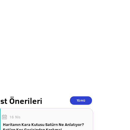
st Önerileri
Tümü
16 Nis
Haritanın Kara Kutusu Satürn Ne Anlatıyor?
Satürn Koç Geçişinden Korkma!