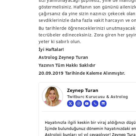
sizi yanıltmayacağı şüphesiz, yine de mantı
göstermelisiniz. Haftanın son gününü ailenizl
çağırsanız da yine sizin nazınızı çekecek olan
sevdiklerinizle daha fazla vakit harcayın ve on
Bu tarihlerde öğreneceklerinizi unutmayacak 
tecrübeler edineceksiniz. Zora giren her şey
yeter ki sabırlı olun.
İyi Haftalar!
Astrolog Zeynep Turan
Yazının Tüm Hakkı Saklıdır
20.09.2019 Tarihinde Kaleme Alınmıştır.
Zeynep Turan
Twitburc Kurucusu & Astrolog
Hayatınızla ilgili keskin bir viraj aldığınızı düş
İçinde bulunduğunuz dönemin hayatınızdaki en
Astroloji bunları yıl yıl cevaplıyor! Zeynep Tu