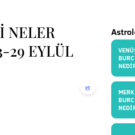
İ NELER
Astrol
3-29 EYLÜL
VENÜ
BURC
NEDİ
MERK
BURC
NEDİ