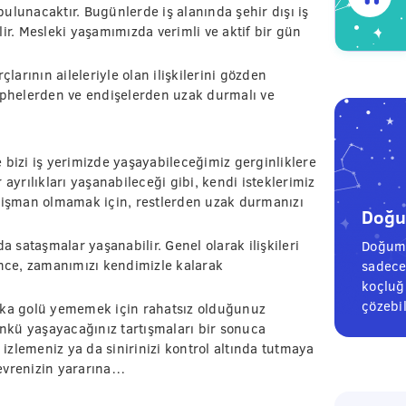
 bulunacaktır. Bugünlerde iş alanında şehir dışı iş
ir. Mesleki yaşamımızda verimli ve aktif bir gün
çlarının aileleriyle olan ilişkilerini gözden
phelerden ve endişelerden uzak durmalı ve
bizi iş yerimizde yaşayabileceğimiz gerginliklere
ir ayrılıkları yaşanabileceği gibi, kendi isteklerimiz
 pişman olmamak için, restlerden uzak durmanızı
Doğum
a sataşmalar yaşanabilir. Genel olarak ilişkileri
Doğum 
ince, zamanımızı kendimizle kalarak
sadece
koçluğu
çözebil
kika golü yememek için rahatsız olduğunuz
nkü yaşayacağınız tartışmaları bir sonuca
zlemeniz ya da sinirinizi kontrol altında tutmaya
evrenizin yararına…