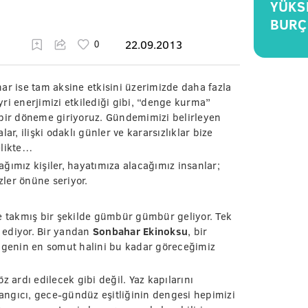
YÜKS
BURÇ
22.09.2013
ar ise tam aksine etkisini üzerimizde daha fazla
eyri enerjimizi etkilediği gibi, “denge kurma”
ir döneme giriyoruz. Gündemimizi belirleyen
alar, ilişki odaklı günler ve kararsızlıklar bize
elikte…
ğımız kişiler, hayatımıza alacağımız insanlar;
ler önüne seriyor.
ne takmış bir şekilde gümbür gümbür geliyor. Tek
l ediyor. Bir yandan
Sonbahar Ekinoksu
, bir
genin en somut halini bu kadar göreceğimiz
z ardı edilecek gibi değil. Yaz kapılarını
ngıcı, gece-gündüz eşitliğinin dengesi hepimizi