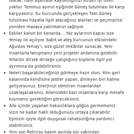
olarak, nasıl aşamalar kaydettiğinizi sizden iyi bilen
yoktur. Temmuz ayının eşiğinde Güneş tutulması ile karşı
karşıyasınız. Su burcunda gerçekleşen Tam Güneş
tutulması hayatla ilgili atacağınız alanları ve geçmişinizi
yeniden masaya yatırmanızı sağlıyor.
Eskiler kalsın bir kenarda… Yaz aylarının kapısı size
Yeniay ile açılıyor. Sabit ve ateş burcunun etkisindeki
Ağustos Yeniay’ı, size güzel imkânlar sunacak. Yeni
insanlarla tanışmanız yeni projeler anlamına gelebilir.
Yıllardır dirsek dirseğe çalıştığınız kişilerle ilgili yol
ayrımına da gidebilirsiniz.
Neleri başarabileceğinizi görmeye hazır olun. Yılın geri
kalanında kendisine jestler yapan, dinleyen biri haline
geliyorsunuz. Enerjinizi sömüren insanlardan
uzaklaşacaksınız. Ailenizdeki bazı insanlara karşı mesafe
koymanız gerektiğini göreceksiniz.
Aile içinde yaşanan haksızlıklara göğüs germemeniz
sizin ne kadar haklı olduğunuzu ortaya çıkarabilir.
Eşinizin işiyle ilgili duygusal rahatsızlığına yardımcı
olabilirsiniz.
Yılın son Retro’su kasım ayında sizi yakından