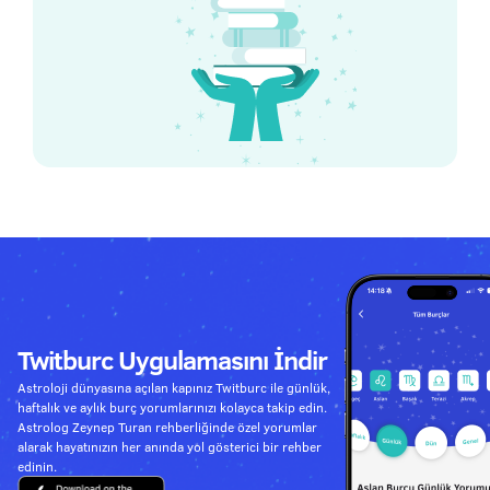
Twitburc Uygulamasını İndir
Astroloji dünyasına açılan kapınız Twitburc ile günlük,
haftalık ve aylık burç yorumlarınızı kolayca takip edin.
Astrolog Zeynep Turan rehberliğinde özel yorumlar
alarak hayatınızın her anında yol gösterici bir rehber
edinin.