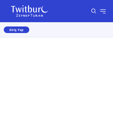
Giriş Yap
Size nasıl yardımcı olabiliriz?
×