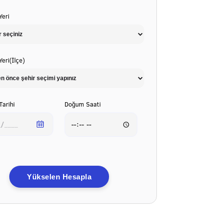
eri
eri(İlçe)
arihi
Doğum Saati
Yükselen Hesapla