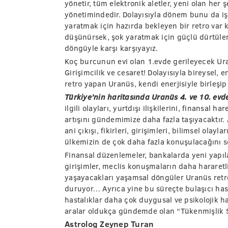
yönetir, tüm elektronik aletler, yeni olan her
yönetimindedir. Dolayısıyla dönem bunu da işar
yaratmak için hazırda bekleyen bir retro var 
düşünürsek, şok yaratmak için güçlü dürtüler,
döngüyle karşı karşıyayız.
Koç burcunun evi olan 1.evde gerileyecek Ura
Girişimcilik ve cesaret! Dolayısıyla bireysel, 
retro yapan Uranüs, kendi enerjisiyle birleşip 
Türkiye’nin haritasında Uranüs 4. ve 10. evd
ilgili olayları, yurtdışı ilişkilerini, finansal h
artışını gündemimize daha fazla taşıyacaktır. A
ani çıkışı, fikirleri, girişimleri, bilimsel ola
ülkemizin de çok daha fazla konuşulacağını s
Finansal düzenlemeler, bankalarda yeni yapıla
girişimler, meclis konuşmaların daha hararet
yaşayacakları yaşamsal döngüler Uranüs retro
duruyor… Ayrıca yine bu süreçte bulaşıcı has
hastalıklar daha çok duygusal ve psikolojik ha
aralar oldukça gündemde olan “Tükenmişlik S
Astrolog
Zeynep Turan