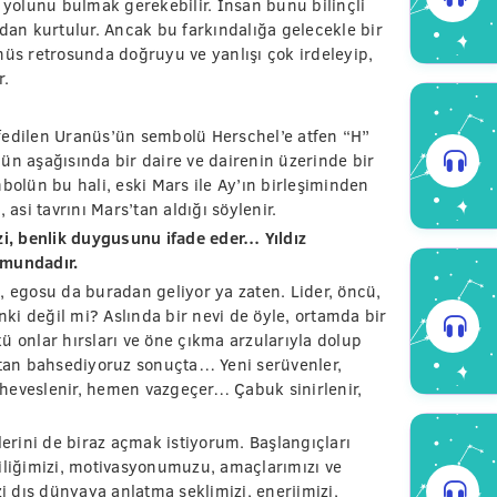
yolunu bulmak gerekebilir. İnsan bunu bilinçli
ndan kurtulur. Ancak bu farkındalığa gelecekle bir
s retrosunda doğruyu ve yanlışı çok irdeleyip,
r.
fedilen Uranüs’ün sembolü Herschel’e atfen “H”
ün aşağısında bir daire ve dairenin üzerinde bir
lün bu hali, eski Mars ile Ay’ın birleşiminden
si tavrını Mars’tan aldığı söylenir.
zi, benlik duygusunu ifade eder… Yıldız
umundadır.
, egosu da buradan geliyor ya zaten. Lider, öncü,
i değil mi? Aslında bir nevi de öyle, ortamda bir
ü onlar hırsları ve öne çıkma arzularıyla dolup
rçtan bahsediyoruz sonuçta… Yeni serüvenler,
heveslenir, hemen vazgeçer… Çabuk sinirlenir,
lerini de biraz açmak istiyorum. Başlangıçları
Kişiliğimizi, motivasyonumuzu, amaçlarımızı ve
zi dış dünyaya anlatma şeklimizi, enerjimizi,