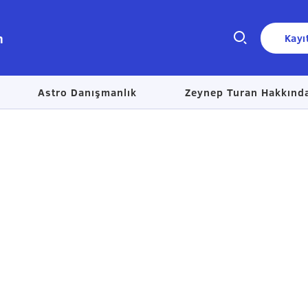
n
Kayı
Astro Danışmanlık
Zeynep Turan Hakkınd
Size nasıl yardımcı olabiliriz?