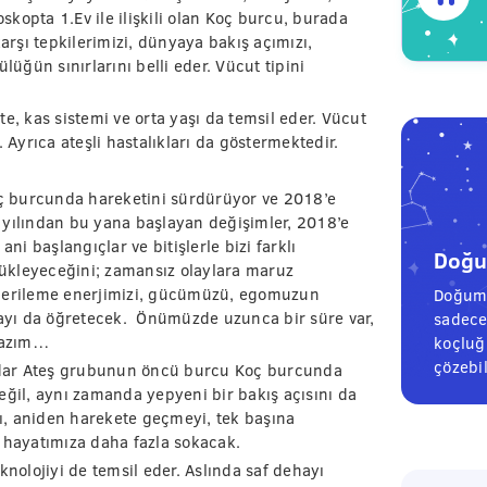
oskopta 1.Ev ile ilişkili olan Koç burcu, burada
karşı tepkilerimizi, dünyaya bakış açımızı,
cülüğün sınırlarını belli eder. Vücut tipini
.
e, kas sistemi ve orta yaşı da temsil eder. Vücut
 Ayrıca ateşli hastalıkları da göstermektedir.
Koç burcunda hareketini sürdürüyor ve 2018’e
 yılından bu yana başlayan değişimler, 2018’e
ni başlangıçlar ve bitişlerle bizi farklı
Doğum
ükleyeceğini; zamansız olaylara maruz
 gerileme enerjimizi, gücümüzü, egomuzun
Doğum 
lmayı da öğretecek. Önümüzde uzunca bir süre var,
sadece
lazım…
koçluğu
çözebil
dar Ateş grubunun öncü burcu Koç burcunda
eğil, aynı zamanda yepyeni bir bakış açısını da
şı, aniden harekete geçmeyi, tek başına
 hayatımıza daha fazla sokacak.
knolojiyi de temsil eder. Aslında saf dehayı