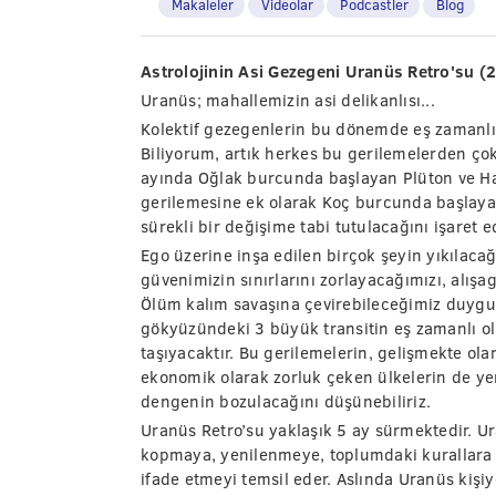
Makaleler
Videolar
Podcastler
Blog
Astrolojinin Asi Gezegeni Uranüs Retro'su (
Uranüs; mahallemizin asi delikanlısı...
Kolektif gezegenlerin bu dönemde eş zamanlı
Biliyorum, artık herkes bu gerilemelerden ço
ayında Oğlak burcunda başlayan Plüton ve H
gerilemesine ek olarak Koç burcunda başlaya
sürekli bir değişime tabi tutulacağını işaret e
Ego üzerine inşa edilen birçok şeyin yıkılacağ
güvenimizin sınırlarını zorlayacağımızı, alışa
Ölüm kalım savaşına çevirebileceğimiz duygu
gökyüzündeki 3 büyük transitin eş zamanlı olm
taşıyacaktır. Bu gerilemelerin, gelişmekte ola
ekonomik olarak zorluk çeken ülkelerin de yen
dengenin bozulacağını düşünebiliriz.
Uranüs Retro’su yaklaşık 5 ay sürmektedir. Ur
kopmaya, yenilenmeye, toplumdaki kurallara k
ifade etmeyi temsil eder. Aslında Uranüs kişiye