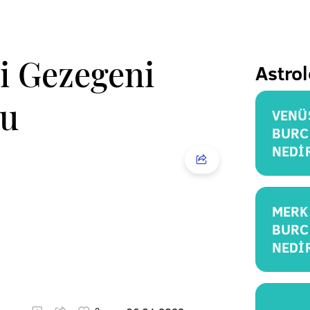
si Gezegeni
Astrol
su
VENÜ
BURC
NEDİ
MERK
BURC
NEDİ