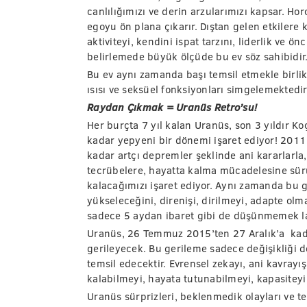
canlılığımızı ve derin arzularımızı kapsar. Hor
egoyu ön plana çıkarır. Dıştan gelen etkilere 
aktiviteyi, kendini ispat tarzını, liderlik ve ön
belirlemede büyük ölçüde bu ev söz sahibidir
Bu ev aynı zamanda başı temsil etmekle birlikt
ısısı ve seksüel fonksiyonları simgelemektedir.
Raydan Çıkmak = Uranüs Retro’su!
Her burçta 7 yıl kalan Uranüs, son 3 yıldır 
kadar yepyeni bir dönemi işaret ediyor! 2011
kadar artçı depremler şeklinde ani kararlarla, a
tecrübelere, hayatta kalma mücadelesine sür
kalacağımızı işaret ediyor. Aynı zamanda bu
yükseleceğini, direnişi, dirilmeyi, adapte o
sadece 5 aydan ibaret gibi de düşünmemek 
Uranüs, 26 Temmuz 2015’ten 27 Aralık’a ka
gerileyecek. Bu gerileme sadece değişikliği d
temsil edecektir. Evrensel zekayı, ani kavrayı
kalabilmeyi, hayata tutunabilmeyi, kapasiteyi
Uranüs sürprizleri, beklenmedik olayları ve te