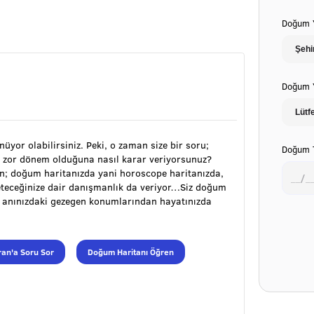
Doğum Y
Doğum Y
ünüyor olabilirsiniz. Peki, o zaman size bir soru;
Doğum T
 zor dönem olduğuna nasıl karar veriyorsunuz?
ran; doğum haritanızda yani horoscope haritanızda,
öneteceğinize dair danışmanlık da veriyor…Siz doğum
m anınızdaki gezegen konumlarından hayatınızda
an'a Soru Sor
Doğum Haritanı Öğren