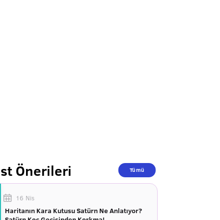
st Önerileri
Tümü
16 Nis
Haritanın Kara Kutusu Satürn Ne Anlatıyor?
Satürn Koç Geçişinden Korkma!