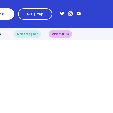
t Ol
Giriş Yap
a
Arkadaşlar
Premium
×