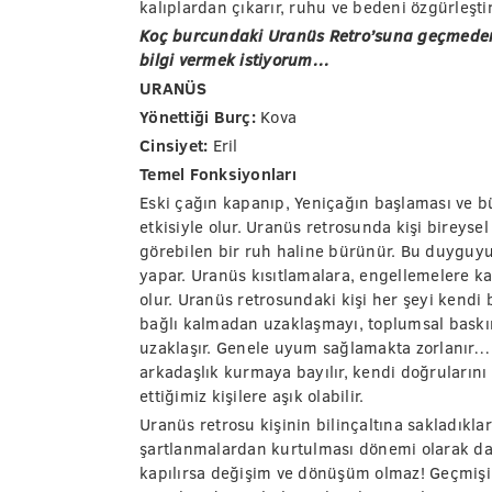
kalıplardan çıkarır, ruhu ve bedeni özgürleştir
Koç burcundaki Uranüs Retro’suna geçmeden
bilgi vermek istiyorum…
URANÜS
Yönettiği Burç:
Kova
Cinsiyet:
Eril
Temel Fonksiyonları
Eski çağın kapanıp, Yeniçağın başlaması ve b
etkisiyle olur. Uranüs retrosunda kişi bireyse
görebilen bir ruh haline bürünür. Bu duyguyu
yapar. Uranüs kısıtlamalara, engellemelere kar
olur. Uranüs retrosundaki kişi her şeyi kendi b
bağlı kalmadan uzaklaşmayı, toplumsal baskı
uzaklaşır. Genele uyum sağlamakta zorlanır… 
arkadaşlık kurmaya bayılır, kendi doğrularını aş
ettiğimiz kişilere aşık olabilir.
Uranüs retrosu kişinin bilinçaltına sakladıkla
şartlanmalardan kurtulması dönemi olarak da bi
kapılırsa değişim ve dönüşüm olmaz! Geçmişin 