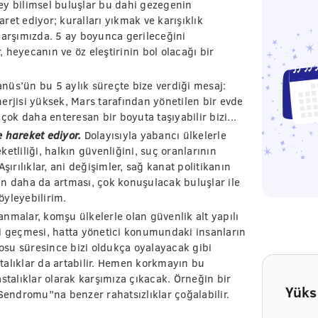
 şey bilimsel buluşlar bu dahi gezegenin
et ediyor; kuralları yıkmak ve karışıklık
karşımızda. 5 ay boyunca gerileceğini
 heyecanın ve öz eleştirinin bol olacağı bir
nüs’ün bu 5 aylık süreçte bize verdiği mesaj:
enerjisi yüksek, Mars tarafından yönetilen bir evde
çok daha enteresan bir boyuta taşıyabilir bizi...
e hareket ediyor.
Dolayısıyla yabancı ülkelerle
areketliliği, halkın güvenliğini, suç oranlarının
şırılıklar, ani değişimler, sağ kanat politikanın
yların daha da artması, çok konuşulacak buluşlar ile
öyleyebilirim.
nmalar, komşu ülkelerle olan güvenlik alt yapılı
li geçmesi, hatta yönetici konumundaki insanların
su süresince bizi oldukça oyalayacak gibi
talıklar da artabilir. Hemen korkmayın bu
stalıklar olarak karşımıza çıkacak. Örneğin bir
Yüks
endromu”na benzer rahatsızlıklar çoğalabilir.