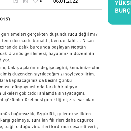
06.01.2022
YÜKS
BURÇ
2015)
 gerilemeleri gerçekten düşündürücü değil mi?
k fena derecede bunaldı, ben de dahil… Nisan
aziran’da Balık burcunda başlayan Neptün
cak Uranüs gerilemesi; hayatımızın düzeninin
diyor.
ını, bakış açılarının değişeceğini, kendimize olan
gelmiş düzenden sıyrılacağımızı söyleyebilirim.
lara kapılacağımız da kesin! Çünkü
ası, dünyayı aslında farklı bir algıya
n ülkeleri çok ciddi anlamda sınayacağını,
i çözümler üretmesi gerektiğini; zira var olan
anüs bağımsızlık, özgürlük, geleneksellikten
arşı gelmeye, sunulan fikirleri daha özgürce
, bağlı olduğu zincirleri kırdırma cesareti verir;