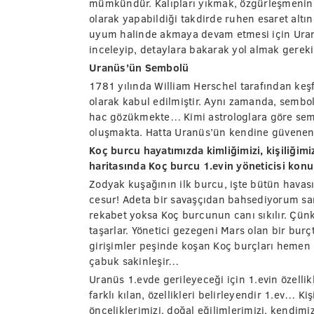
mümkündür. Kalıpları yıkmak, özgürleşmenin 
olarak yapabildiği takdirde ruhen esaret altı
uyum halinde akmaya devam etmesi için Uranü
inceleyip, detaylara bakarak yol almak gereki
Uranüs’ün Sembolü
1781 yılında William Herschel tarafından keş
olarak kabul edilmiştir. Aynı zamanda, sembol
hac gözükmekte… Kimi astrologlara göre sembo
oluşmakta. Hatta Uranüs’ün kendine güvenen, a
Koç burcu hayatımızda kimliğimizi, kişiliğimi
haritasında Koç burcu 1.evin yöneticisi kon
Zodyak kuşağının ilk burcu, işte bütün havası
cesur! Adeta bir savaşçıdan bahsediyorum sank
rekabet yoksa Koç burcunun canı sıkılır. Çünk
taşarlar. Yönetici gezegeni Mars olan bir bu
girişimler peşinde koşan Koç burçları hemen 
çabuk sakinleşir…
Uranüs 1.evde gerileyeceği için 1.evin özellik
farklı kılan, özellikleri belirleyendir 1.ev… 
önceliklerimizi, doğal eğilimlerimizi, kendimi