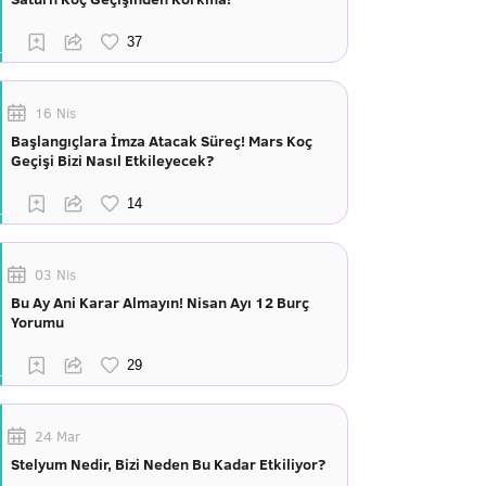
16 Nis
Başlangıçlara İmza Atacak Süreç! Mars Koç
Geçişi Bizi Nasıl Etkileyecek?
03 Nis
Bu Ay Ani Karar Almayın! Nisan Ayı 12 Burç
Yorumu
24 Mar
Stelyum Nedir, Bizi Neden Bu Kadar Etkiliyor?