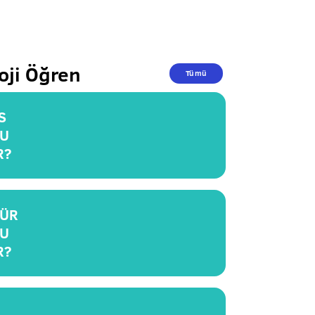
oji Öğren
Tümü
S
U
R?
ÜR
U
R?