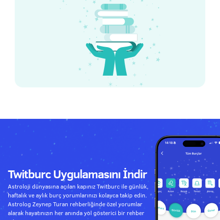
Twitburc Uygulamasını İndir
Astroloji dünyasına açılan kapınız Twitburc ile günlük,
haftalık ve aylık burç yorumlarınızı kolayca takip edin.
Astrolog Zeynep Turan rehberliğinde özel yorumlar
alarak hayatınızın her anında yol gösterici bir rehber