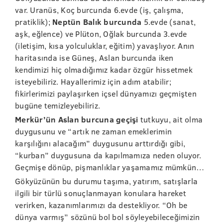
var. Uranüs, Koç burcunda 6.evde (iş, çalışma,
pratiklik);
Neptün Balık burcunda
5.evde (sanat,
aşk, eğlence) ve Plüton, Oğlak burcunda 3.evde
(iletişim, kısa yolculuklar, eğitim) yavaşlıyor. Anın
haritasında ise Güneş, Aslan burcunda iken
kendimizi hiç olmadığımız kadar özgür hissetmek
isteyebiliriz. Hayallerimiz için adım atabilir;
fikirlerimizi paylaşırken içsel dünyamızı geçmişten
bugüne temizleyebiliriz.
Merkür’ün Aslan burcuna geçişi
tutkuyu, ait olma
duygusunu ve “artık ne zaman emeklerimin
karşılığını alacağım” duygusunu arttırdığı gibi,
“kurban” duygusuna da kapılmamıza neden oluyor.
Geçmişe dönüp, pişmanlıklar yaşamamız mümkün…
Gökyüzünün bu durumu taşıma, yatırım, satışlarla
ilgili bir türlü sonuçlanmayan konulara hareket
verirken, kazanımlarımızı da destekliyor. “Oh be
dünya varmış” sözünü bol bol söyleyebileceğimizin