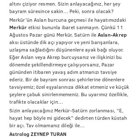
altını çiziyor resmen. Sizin anlayacağınız, her şey
bayram süresince sakin… Peki, sonra olacak?
Merkür’ün Aslan burcuna geçmesi ile hayatımızdaki
Merkür
etkisi bununla ibaret sanmayın. Çünkü 11
Ağustos Pazar günü Merkür, Satürn ile
Aslan-Akrep
aksı üstünde dik açı yapıyor ve yeni barışanlara,
uzlaşma sağladığını düşünenlere ayak bağı oluyor.
Eğer Aslan veya Akrep burcuysanız ve ilişkinizi bu
dönemde şekillendirmeye çalışıyorsanız, Pazar
gününden itibaren yavaş adım atmanızı tavsiye
ederiz. Bir de bayram sonrası şehirlerine dönenlere
tavsiyemiz; özel eşyalarınıza dikkat etmeniz ve küçük
şeylere çabuk sinirlenmemeniz. Bu uyarımız özellikle,
trafikte olacaklar için…
Sizin anlayacağınız Merkür-Satürn zorlanması, “E,
hayat hep böyle mi gidecek” dedirten türden küstah
bir açı. Tav olmamanız dileği ile…
Astrolog ZEYNEP TURAN