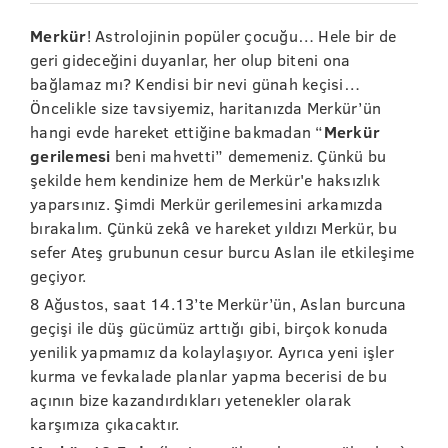
Merkür
! Astrolojinin popüler çocuğu… Hele bir de
geri gideceğini duyanlar, her olup biteni ona
bağlamaz mı? Kendisi bir nevi günah keçisi…
Öncelikle size tavsiyemiz, haritanızda Merkür’ün
hangi evde hareket ettiğine bakmadan “
Merkür
gerilemesi
beni mahvetti” dememeniz. Çünkü bu
şekilde hem kendinize hem de Merkür'e haksızlık
yaparsınız. Şimdi Merkür gerilemesini arkamızda
bırakalım. Çünkü zekâ ve hareket yıldızı Merkür, bu
sefer Ateş grubunun cesur burcu Aslan ile etkileşime
geçiyor.
8 Ağustos, saat 14.13’te Merkür’ün, Aslan burcuna
geçişi ile düş gücümüz arttığı gibi, birçok konuda
yenilik yapmamız da kolaylaşıyor. Ayrıca yeni işler
kurma ve fevkalade planlar yapma becerisi de bu
açının bize kazandırdıkları yetenekler olarak
karşımıza çıkacaktır.