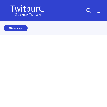
Giriş Yap
Size nasıl yardımcı olabiliriz?
×