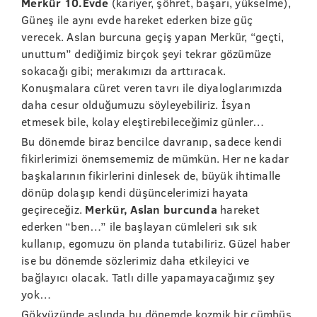
Merkür 10.Evde
(kariyer, şöhret, başarı, yükselme),
Güneş ile aynı evde hareket ederken bize güç
verecek. Aslan burcuna geçiş yapan Merkür, “geçti,
unuttum” dediğimiz birçok şeyi tekrar gözümüze
sokacağı gibi; merakımızı da arttıracak.
Konuşmalara cüret veren tavrı ile diyaloglarımızda
daha cesur olduğumuzu söyleyebiliriz. İsyan
etmesek bile, kolay eleştirebileceğimiz günler…
Bu dönemde biraz bencilce davranıp, sadece kendi
fikirlerimizi önemsememiz de mümkün. Her ne kadar
başkalarının fikirlerini dinlesek de, büyük ihtimalle
dönüp dolaşıp kendi düşüncelerimizi hayata
geçireceğiz.
Merkür, Aslan burcunda
hareket
ederken “ben…” ile başlayan cümleleri sık sık
kullanıp, egomuzu ön planda tutabiliriz. Güzel haber
ise bu dönemde sözlerimiz daha etkileyici ve
bağlayıcı olacak. Tatlı dille yapamayacağımız şey
yok…
Gökyüzünde aslında bu dönemde kozmik bir cümbüş