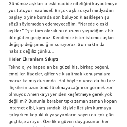
Günümüz aşkları o eski nadide niteliğini kaybetmeye
yüz tutuyor maalesef. Birçok aşk sosyal medyadan
başlayıp yine burada son buluyor. Klasikleşen şu
sözü söylemeden edemeyeceğim; “Nerede o eski
aşklar.” İşte tam olarak bu durumu yaşadığımız bir
döngüden geçiyoruz. Kendimize ister istemez aşkın
değişip değişmediğini soruyoruz. Sormakta da
haksız değiliz çünkü…
Hisler Ekranlara Sıkıştı
Teknolojiye hapsolan bu güzel his, birkaç beğeni,
emojiler, ifadeler, gifler ve kısaltmalı konuşmalara
maruz kalmış durumda. Hal böyle olunca da bu tarz
ilişkilerin uzun ömürlü olmayacağını öngörmek zor
olmuyor. Amerika’yı yeniden keşfetmeye gerek yok
değil mi? Bununla beraber tıpkı zaman zaman kopan
internet gibi, karşısındaki kişiyle iletişim kurmaya
çalışırken kopukluk yaşayanların sayısı da çok gün
geçtikçe artıyor. Özellikle güven duygusunun her