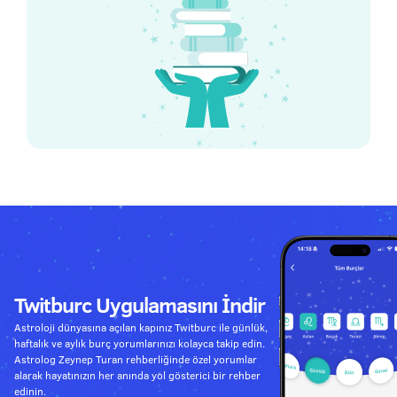
Twitburc Uygulamasını İndir
Astroloji dünyasına açılan kapınız Twitburc ile günlük,
haftalık ve aylık burç yorumlarınızı kolayca takip edin.
Astrolog Zeynep Turan rehberliğinde özel yorumlar
alarak hayatınızın her anında yol gösterici bir rehber
edinin.