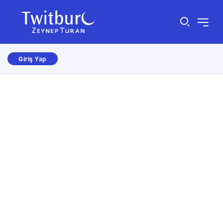
Giriş Yap
Size nasıl yardımcı olabiliriz?
×