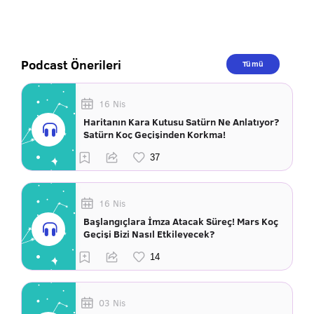
Podcast Önerileri
Tümü
16 Nis
Haritanın Kara Kutusu Satürn Ne Anlatıyor?
Satürn Koç Geçişinden Korkma!
16 Nis
Başlangıçlara İmza Atacak Süreç! Mars Koç
Geçişi Bizi Nasıl Etkileyecek?
03 Nis