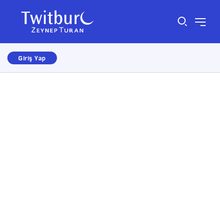
Giriş Yap
Size nasıl yardımcı olabiliriz?
×