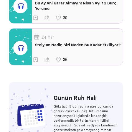
Bu Ay Ani Karar Almayın! Nisan Ayı 12 Burç
Yorumu
24 Mar
Stelyum Nedir, Bizi Neden Bu Kadar Etkiliyor?
Günün Ruh Hali
Gökyüzü, 5 gün sonra ateş burcunda
gerçekleşecek Güneş Tutulmasına
hazırlanıyor. İlişkilerde kıskançlık,
beklenmedik bir tartışmanın fitilini
ateşleyebilir. Sosyal medyada kendimizi
göstermekten çekinmeyeceğimiz bir