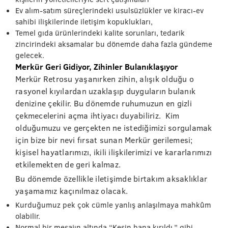
Ev alım-satım süreçlerindeki usulsüzlükler ve kiracı-ev
sahibi ilişkilerinde iletişim kopuklukları,
Temel gıda ürünlerindeki kalite sorunları, tedarik
zincirindeki aksamalar bu dönemde daha fazla gündeme
gelecek.
Merkür Geri Gidiyor, Zihinler Bulanıklaşıyor
Merkür Retrosu yaşanırken zihin, alışık olduğu o
rasyonel kıyılardan uzaklaşıp duyguların bulanık
denizine çekilir. Bu dönemde ruhumuzun en gizli
çekmecelerini açma ihtiyacı duyabiliriz. Kim
olduğumuzu ve gerçekten ne istediğimizi sorgulamak
için bize bir nevi fırsat sunan Merkür gerilemesi;
kişisel hayatlarımızı, ikili ilişkilerimizi ve kararlarımızı
etkilemekten de geri kalmaz.
Bu dönemde özellikle iletişimde birtakım aksaklıklar
yaşamamız kaçınılmaz olacak.
Kurduğumuz pek çok cümle yanlış anlaşılmaya mahkûm
olabilir.
Normal bir mesajın altında “Kesin bana kırıldı.” gibi