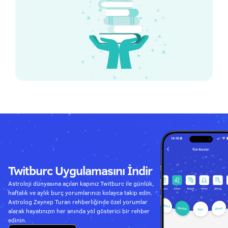
Twitburc Uygulamasını İndir
Astroloji dünyasına açılan kapınız Twitburc ile günlük,
haftalık ve aylık burç yorumlarınızı kolayca takip edin.
Astrolog Zeynep Turan rehberliğinde özel yorumlar
alarak hayatınızın her anında yol gösterici bir rehber
edinin.