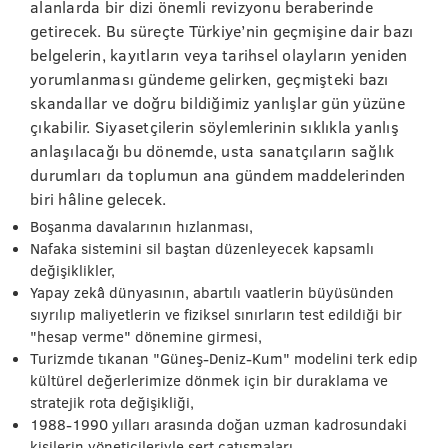
alanlarda bir dizi önemli revizyonu beraberinde
getirecek. Bu süreçte Türkiye’nin geçmişine dair bazı
belgelerin, kayıtların veya tarihsel olayların yeniden
yorumlanması gündeme gelirken, geçmişteki bazı
skandallar ve doğru bildiğimiz yanlışlar gün yüzüne
çıkabilir. Siyasetçilerin söylemlerinin sıklıkla yanlış
anlaşılacağı bu dönemde, usta sanatçıların sağlık
durumları da toplumun ana gündem maddelerinden
biri hâline gelecek.
Boşanma davalarının hızlanması,
Nafaka sistemini sil baştan düzenleyecek kapsamlı
değişiklikler,
Yapay zekâ dünyasının, abartılı vaatlerin büyüsünden
sıyrılıp maliyetlerin ve fiziksel sınırların test edildiği bir
"hesap verme" dönemine girmesi,
Turizmde tıkanan "Güneş-Deniz-Kum" modelini terk edip
kültürel değerlerimize dönmek için bir duraklama ve
stratejik rota değişikliği,
1988-1990 yılları arasında doğan uzman kadrosundaki
kişilerin yöneticileriyle sert çatışmaları