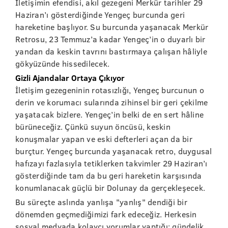
İletişimin efendisi, akıl gezegeni Merkür tarihler 29
Haziran’ı gösterdiğinde Yengeç burcunda geri
hareketine başlıyor. Su burcunda yaşanacak Merkür
Retrosu, 23 Temmuz’a kadar Yengeç’in o duyarlı bir
yandan da keskin tavrını bastırmaya çalışan hâliyle
gökyüzünde hissedilecek.
Gizli Ajandalar Ortaya Çıkıyor
İletişim gezegeninin rotasızlığı, Yengeç burcunun o
derin ve korumacı sularında zihinsel bir geri çekilme
yaşatacak bizlere. Yengeç’in belki de en sert hâline
bürüneceğiz. Çünkü suyun öncüsü, keskin
konuşmalar yapan ve eski defterleri açan da bir
burçtur. Yengeç burcunda yaşanacak retro, duygusal
hafızayı fazlasıyla tetiklerken takvimler 29 Haziran’ı
gösterdiğinde tam da bu geri hareketin karşısında
konumlanacak güçlü bir Dolunay da gerçekleşecek.
Bu süreçte aslında yanlışa "yanlış" dendiği bir
dönemden geçmediğimizi fark edeceğiz. Herkesin
sosyal medyada kolaycı yorumlar yaptığı; gündelik