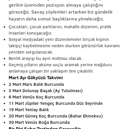
gerilim üzerinden pozisyon almaya çalıştığını
göreceğiz. Savaş söylemleri artarken biz gündelik
hayatın daha somut başlıklarına yöneleceğiz.
Çocukları, çocuk parklarını, mahalle düzenini, pratik
insanları konuşacağız.
Sosyal medyadaki yeni düzenlemeler birçok kişinin
takipçi kaybetmesine neden olurken görünürlük kavramı
yeniden sorgulanacak.
Benlik arayışı bu ayın mottosu olacak.
Geçmiş yılların aksine suçlu aramak yerine mağduru
anlamaya çalışan bir yaklaşım öne çıkabilir.
Mart Ayı Gökyüzü Takvimi
2 Mart Mars Balık Burcunda
3 Mart Dolunay Başak (Ay Tutulması)
6 Mart Venüs Koç Burcunda
11 Mart Jüpiter Yengeç Burcunda Düz Seyrinde
19 Mart Yeniay Balık
20 Mart Güneş Koç Burcunda (Bahar Ekinoksu)
30 Mart Venüs Boğa Burcunda
Bir Dizi Sabır Testinden Geçeceğiz