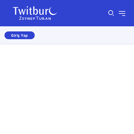
Giriş Yap
Size nasıl yardımcı olabiliriz?
×