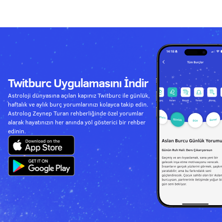
Twitburc Uygulamasını İndir
Astroloji dünyasına açılan kapınız Twitburc ile günlük,
haftalık ve aylık burç yorumlarınızı kolayca takip edin.
Astrolog Zeynep Turan rehberliğinde özel yorumlar
alarak hayatınızın her anında yol gösterici bir rehber
edinin.