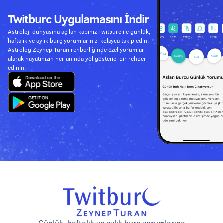
Twitburc Uygulamasını İndir
Astroloji dünyasına açılan kapınız Twitburc ile günlük,
haftalık ve aylık burç yorumlarınızı kolayca takip edin.
Astrolog Zeynep Turan rehberliğinde özel yorumlar
alarak hayatınızın her anında yol gösterici bir rehber
edinin.
Günlük, haftalık ve aylık burç yorumlarına