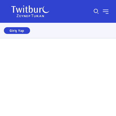
Giriş Yap
Size nasıl yardımcı olabiliriz?
×