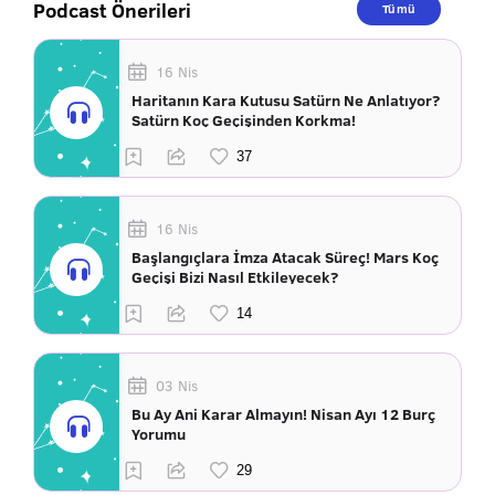
Podcast Önerileri
Tümü
16 Nis
Haritanın Kara Kutusu Satürn Ne Anlatıyor?
Satürn Koç Geçişinden Korkma!
16 Nis
Başlangıçlara İmza Atacak Süreç! Mars Koç
Geçişi Bizi Nasıl Etkileyecek?
03 Nis
Bu Ay Ani Karar Almayın! Nisan Ayı 12 Burç
Yorumu