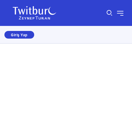
Giriş Yap
Size nasıl yardımcı olabiliriz?
×