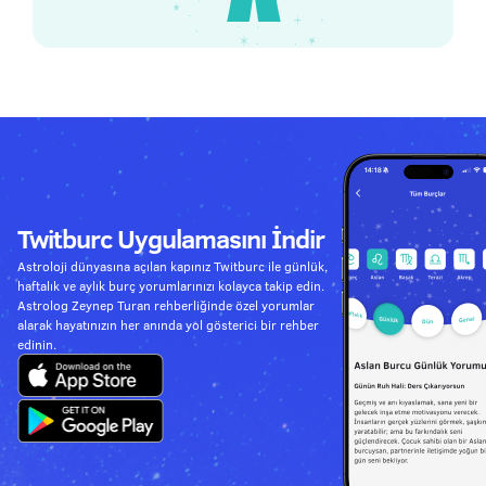
Twitburc Uygulamasını İndir
Astroloji dünyasına açılan kapınız Twitburc ile günlük,
haftalık ve aylık burç yorumlarınızı kolayca takip edin.
Astrolog Zeynep Turan rehberliğinde özel yorumlar
alarak hayatınızın her anında yol gösterici bir rehber
edinin.