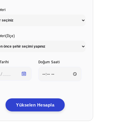
eri
eri(İlçe)
arihi
Doğum Saati
Yükselen Hesapla