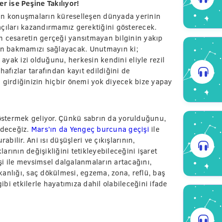
r ise Peşine Takılıyor!
kin konuşmaların küreselleşen dünyada yerinin
açıları kazandırmamız gerektiğini gösterecek.
n cesaretin gerçeği yansıtmayan bilginin yakıp
den bakmamızı sağlayacak. Unutmayın ki;
 ayak izi olduğunu, herkesin kendini eliyle rezil
l hafızlar tarafından kayıt edildiğini de
 girdiğinizin hiçbir önemi yok diyecek bize yapay
stermek geliyor. Çünkü sabrın da yorulduğunu,
edeceğiz.
Mars’ın da Yengeç burcuna geçişi
ile
ilir. Ani ısı düşüşleri ve çıkışlarının,
rının değişikliğini tetikleyebileceğini işaret
i ile mevsimsel dalgalanmaların artacağını,
anlığı, saç dökülmesi, egzema, zona, reflü, baş
gibi etkilerle hayatımıza dahil olabileceğini ifade