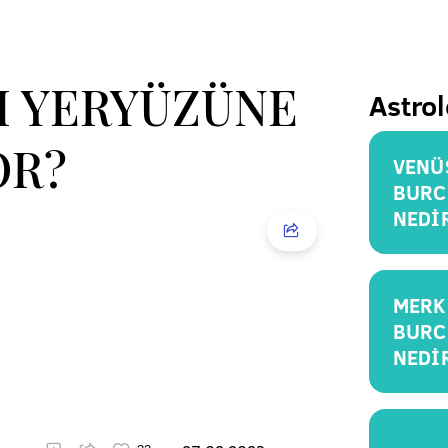
YI YERYÜZÜNE
Astrol
OR?
VENÜ
BURC
NEDİ
MERK
BURC
NEDİ