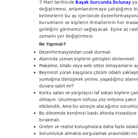
7 Mart tarihinde
Başak burcunda Dolunay
ya
değiştirmesi, anlamlandırmaya çalıştığımız bi
kelimelerin bu ay içerisinde dezenformasyona
Kurumların ve kişilerin ihmallerinin her mas
geldiğini görmemizi sağlayacak. Eşine az rast
zamanlı yer değiştirmesi.
Ne Yapmalı?
Dezenformasyondan uzak durmalı
Alanında uzman kişilerin görüşleri dinlenmeli
Makalesi, kitabı veya web sitesi olmayanların a
Beyninizi yoran kaygılara çözüm odaklı yaklaşm
yumağına dönüşmek yerine, yaşadığınız alanın 
duvara sabit mi?
Korku satan ve yargılayıcı laf sokan kişilere ça
olmayın. Unutmayın nüfusu yüz milyona yakın b
etkilendik. Ama bu süreçte alacağımız sorumlul
Bu dönemde kendinizi baskı altında hissediyor
bırakmalı.
Üreten ve realist konuşmalara daha fazla odakl
Sorumluluk almakla sorgulamak arasındaki ince