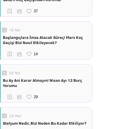
16 Nis
Başlangıçlara İmza Atacak Süreç! Mars Koç
Geçişi Bizi Nasıl Etkileyecek?
03 Nis
Bu Ay Ani Karar Almayın! Nisan Ayı 12 Burç
Yorumu
24 Mar
Stelyum Nedir, Bizi Neden Bu Kadar Etkiliyor?