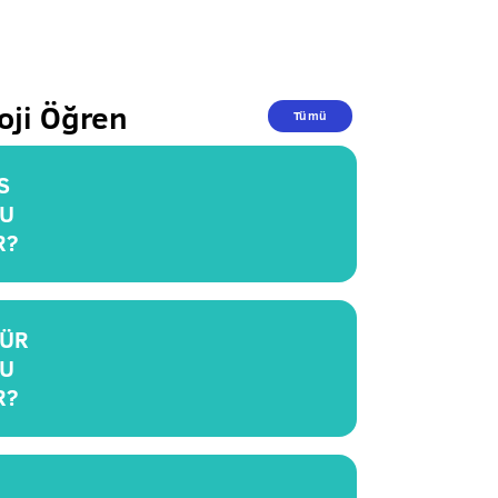
oji Öğren
Tümü
S
U
R?
ÜR
U
R?