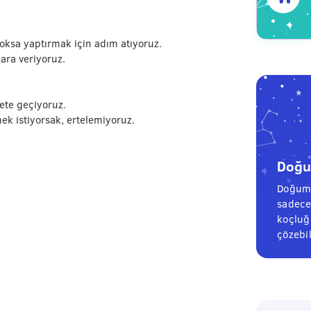
.
 yoksa yaptırmak için adım atıyoruz.
 ara veriyoruz.
ete geçiyoruz.
mek istiyorsak, ertelemiyoruz.
Doğum
Doğum 
sadece
koçluğu
çözebil