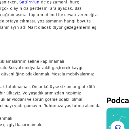
şanırken,
Satürn’ün
de eş zamanlı burç
rçok olayın da perdesini aralayacak. Bazı
 uğramasına, toplum bilinci ile cevap vereceğiz.
ada ortaya çıkması, yozlaşmanın hangi boyuta
lanır ayın adı Mart olacak diyor gezegenlerin eş
çıklamalarının seline kapılmamalı
alı. Sosyal medyada vakit geçirerek kaygı
güvenliğine odaklanmalı. Mesela mobilyalarınız
nak tutulmamalı. Onlar kötüyse siz onlar gibi kötü
ir ülkeyiz. Ve yaşadıklarımızdan hepimiz
Podca
uklar vicdani ve sorun çözme odaklı olmalı.
 olmayı yadırgamayın. Ruhunuza yas tutma alanı da
anmalı.
 çizgiyi kaçırmamalı.