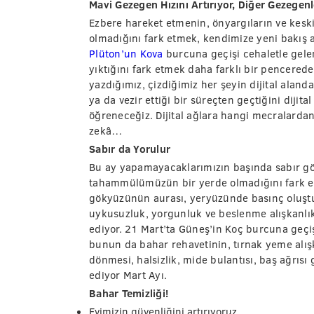
Mavi Gezegen Hızını Artırıyor, Diğer Gezegenle
Ezbere hareket etmenin, önyargıların ve kes
olmadığını fark etmek, kendimize yeni bakış 
Plüton’un Kova
burcuna geçişi cehaletle gele
yıktığını fark etmek daha farklı bir pencere
yazdığımız, çizdiğimiz her şeyin dijital alanda
ya da vezir ettiği bir süreçten geçtiğini dijita
öğreneceğiz. Dijital ağlara hangi mecralardan
zekâ…
Sabır da Yorulur
Bu ay yapamayacaklarımızın başında sabır gö
tahammülümüzün bir yerde olmadığını fark 
gökyüzünün aurası, yeryüzünde basınç oluşturab
uykusuzluk, yorgunluk ve beslenme alışkanlıkla
ediyor. 21 Mart’ta Güneş’in Koç burcuna geçiş
bunun da bahar rehavetinin, tırnak yeme alışk
dönmesi, halsizlik, mide bulantısı, baş ağrısı 
ediyor Mart Ayı.
Bahar Temizliği!
Evimizin güvenliğini artırıyoruz.