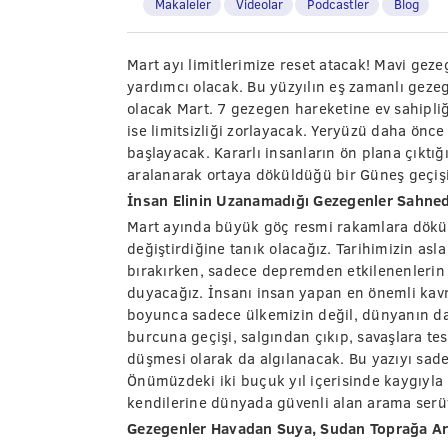
Makaleler
Videolar
Podcastler
Blog
Mart ayı limitlerimize reset atacak! Mavi gez
yardımcı olacak. Bu yüzyılın eş zamanlı gezeg
olacak Mart. 7 gezegen hareketine ev sahipliğ
ise limitsizliği zorlayacak. Yeryüzü daha ön
başlayacak. Kararlı insanların ön plana çıktığ
aralanarak ortaya döküldüğü bir Güneş geçişi
İnsan Elinin Uzanamadığı Gezegenler Sahned
Mart ayında büyük göç resmi rakamlara dökül
değiştirdiğine tanık olacağız. Tarihimizin as
bırakırken, sadece depremden etkilenenlerin d
duyacağız. İnsanı insan yapan en önemli ka
boyunca sadece ülkemizin değil, dünyanın da
burcuna geçişi, salgından çıkıp, savaşlara te
düşmesi olarak da algılanacak. Bu yazıyı sad
Önümüzdeki iki buçuk yıl içerisinde kaygıyla 
kendilerine dünyada güvenli alan arama serü
Gezegenler Havadan Suya, Sudan Toprağa Ardı