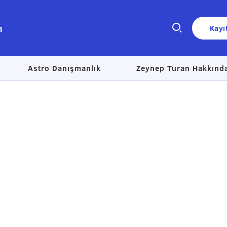
n
Kayı
Astro Danışmanlık
Zeynep Turan Hakkınd
Size nasıl yardımcı olabiliriz?