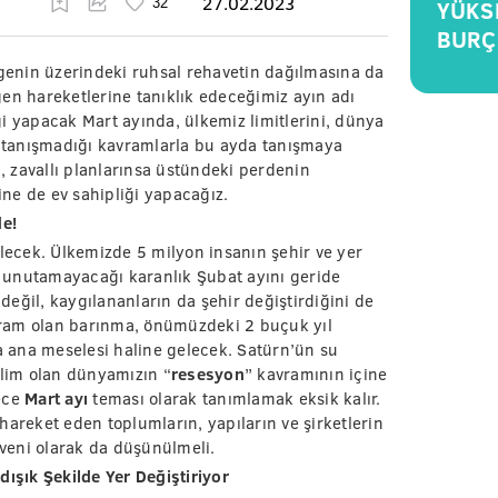
27.02.2023
YÜKS
BURÇ
egenin üzerindeki ruhsal rehavetin dağılmasına da
en hareketlerine tanıklık edeceğimiz ayın adı
i yapacak Mart ayında, ülkemiz limitlerini, dünya
ce tanışmadığı kavramlarla bu ayda tanışmaya
ı, zavallı planlarınsa üstündeki perdenin
ne de ev sahipliği yapacağız.
e!
ecek. Ülkemizde 5 milyon insanın şehir ve yer
la unutamayacağı karanlık Şubat ayını geride
eğil, kaygılananların da şehir değiştirdiğini de
vram olan barınma, önümüzdeki 2 buçuk yıl
 ana meselesi haline gelecek. Satürn’ün su
slim olan dünyamızın “
resesyon
” kavramının içine
ece
Mart ayı
teması olarak tanımlamak eksik kalır.
hareket eden toplumların, yapıların ve şirketlerin
veni olarak da düşünülmeli.
şık Şekilde Yer Değiştiriyor