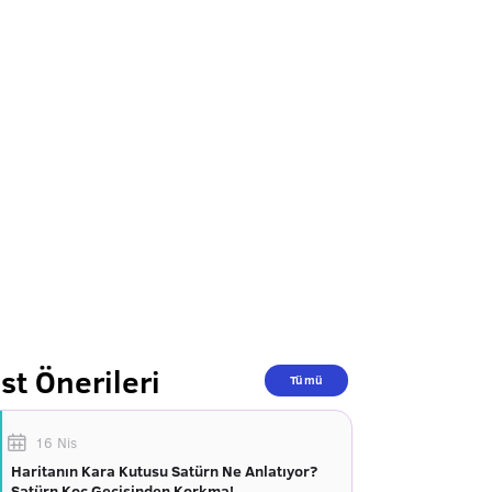
st Önerileri
Tümü
16 Nis
Haritanın Kara Kutusu Satürn Ne Anlatıyor?
Satürn Koç Geçişinden Korkma!