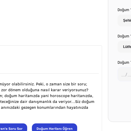
Doğum Y
Doğum Y
Doğum T
ünüyor olabilirsiniz. Peki, o zaman size bir soru;
 zor dönem olduğuna nasıl karar veriyorsunuz?
ran; doğum haritanızda yani horoscope haritanızda,
öneteceğinize dair danışmanlık da veriyor…Siz doğum
m anınızdaki gezegen konumlarından hayatınızda
an'a Soru Sor
Doğum Haritanı Öğren