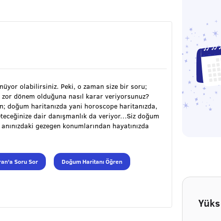
ünüyor olabilirsiniz. Peki, o zaman size bir soru;
 zor dönem olduğuna nasıl karar veriyorsunuz?
ran; doğum haritanızda yani horoscope haritanızda,
öneteceğinize dair danışmanlık da veriyor…Siz doğum
m anınızdaki gezegen konumlarından hayatınızda
an'a Soru Sor
Doğum Haritanı Öğren
Yüks