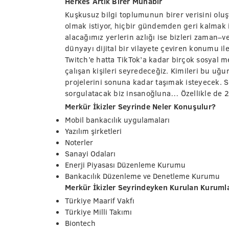
Herkes Artık Birer Muhabir
Kuşkusuz bilgi toplumunun birer verisini oluş
olmak istiyor, hiçbir gündemden geri kalmak 
alacağımız yerlerin azlığı ise bizleri zaman–v
dünyayı dijital bir vilayete çeviren konumu il
Twitch’e hatta TikTok’a kadar birçok sosyal
çalışan kişileri seyredeceğiz. Kimileri bu uğ
projelerini sonuna kadar taşımak isteyecek. 
sorgulatacak biz insanoğluna… Özellikle de 2
Merkür İkizler Seyrinde Neler Konuşulur?
Mobil bankacılık uygulamaları
Yazılım şirketleri
Noterler
Sanayi Odaları
Enerji Piyasası Düzenleme Kurumu
Bankacılık Düzenleme ve Denetleme Kurumu
Merkür İkizler Seyrindeyken Kurulan Kuruml
Türkiye Maarif Vakfı
Türkiye Milli Takımı
Biontech