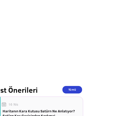
st Önerileri
Tümü
16 Nis
Haritanın Kara Kutusu Satürn Ne Anlatıyor?
Satürn Koç Geçişinden Korkma!