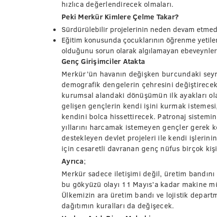
hızlıca değerlendirecek olmaları.
Peki Merkür Kimlere Çelme Takar?
Sürdürülebilir projelerinin neden devam etmedi
Eğitim konusunda çocuklarının öğrenme yetileri
olduğunu sorun olarak algılamayan ebeveynler
Genç Girişimciler Atakta
Merkür’ün havanın değişken burcundaki seyr
demografik dengelerin çehresini değiştirecek
kurumsal alandaki dönüşümün ilk ayakları ol
gelişen gençlerin kendi işini kurmak istemesi
kendini bolca hissettirecek. Patronaj sistem
yıllarını harcamak istemeyen gençler gerek k
destekleyen devlet projeleri ile kendi işlerin
için cesaretli davranan genç nüfus birçok kiş
Ayrıca
;
Merkür sadece iletişimi değil, üretim bandını 
bu gökyüzü olayı 11 Mayıs’a kadar makine mü
Ülkemizin ara üretim bandı ve lojistik depar
dağıtımın kuralları da değişecek.