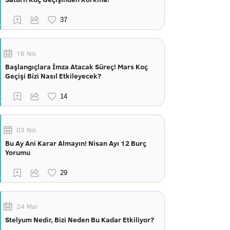
16 Nis
Başlangıçlara İmza Atacak Süreç! Mars Koç
Geçişi Bizi Nasıl Etkileyecek?
03 Nis
Bu Ay Ani Karar Almayın! Nisan Ayı 12 Burç
Yorumu
24 Mar
Stelyum Nedir, Bizi Neden Bu Kadar Etkiliyor?