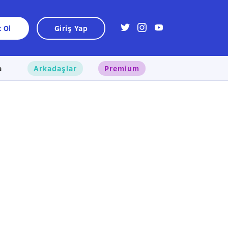
t Ol
Giriş Yap
a
Arkadaşlar
Premium
×