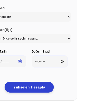
eri
eri(İlçe)
arihi
Doğum Saati
Yükselen Hesapla