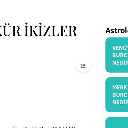
KÜR İKİZLER
Astrol
VENÜ
BURC
NEDİ
MERK
BURC
NEDİ