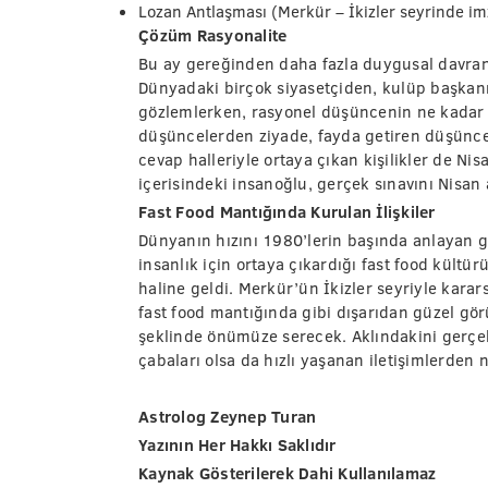
Lozan Antlaşması (Merkür – İkizler seyrinde im
Çözüm Rasyonalite
Bu ay gereğinden daha fazla duygusal davrana
Dünyadaki birçok siyasetçiden, kulüp başkanın
gözlemlerken, rasyonel düşüncenin ne kadar ö
düşüncelerden ziyade, fayda getiren düşüncel
cevap halleriyle ortaya çıkan kişilikler de N
içerisindeki insanoğlu, gerçek sınavını Nisan
Fast Food Mantığında Kurulan İlişkiler
Dünyanın hızını 1980’lerin başında anlayan g
insanlık için ortaya çıkardığı fast food kültür
haline geldi. Merkür’ün İkizler seyriyle kararsı
fast food mantığında gibi dışarıdan güzel gör
şeklinde önümüze serecek. Aklındakini gerçe
çabaları olsa da hızlı yaşanan iletişimlerden 
Astrolog Zeynep Turan
Yazının Her Hakkı Saklıdır
Kaynak Gösterilerek Dahi Kullanılamaz