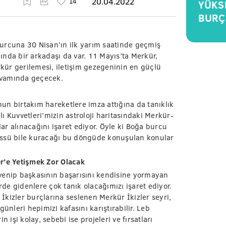
20.04.2022
YÜKS
BURÇ
urcuna 30 Nisan’ın ilk yarım saatinde geçmiş
nda bir arkadaşı da var. 11 Mayıs’ta Merkür,
rkür gerilemesi, iletişim gezegeninin en güçlü
kıvamında geçecek.
un birtakım hareketlere imza attığına da tanıklık
ı Kuvvetleri’mizin astroloji haritasındaki Merkür-
lar alınacağını işaret ediyor. Öyle ki Boğa burcu
üssü bile kuracağı bu döngüde konuşulan konular
r’e Yetişmek Zor Olacak
venip başkasının başarısını kendisine yormayan
rde gidenlere çok tanık olacağımızı işaret ediyor.
 İkizler burçlarına seslenen Merkür İkizler seyri,
ünleri hepimizi kafasını karıştırabilir. Leb
 işi kolay, sebebi ise projeleri ve fırsatları