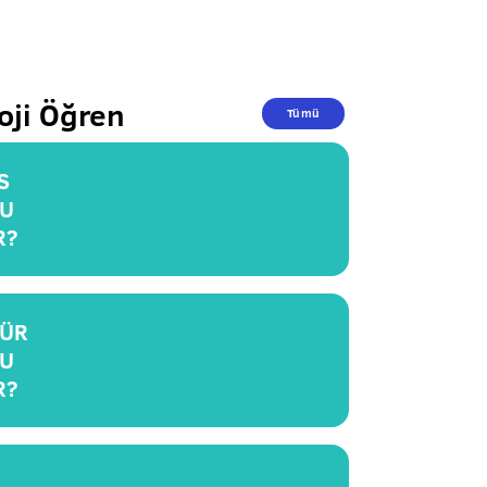
oji Öğren
Tümü
S
U
R?
ÜR
U
R?