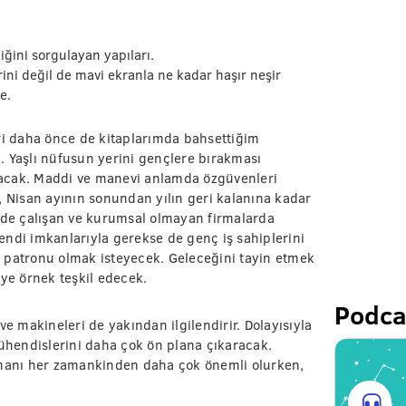
ğini sorgulayan yapıları.
ni değil de mavi ekranla ne kadar haşır neşir
e.
i daha önce de kitaplarımda bahsettiğim
. Yaşlı nüfusun yerini gençlere bırakması
acak. Maddi ve manevi anlamda özgüvenleri
, Nisan ayının sonundan yılın geri kalanına kadar
inde çalışan ve kurumsal olmayan firmalarda
endi imkanlarıyla gerekse de genç iş sahiplerini
in patronu olmak isteyecek. Geleceğini tayin etmek
iye örnek teşkil edecek.
Podca
ve makineleri de yakından ilgilendirir. Dolayısıyla
hendislerini daha çok ön plana çıkaracak.
tmanı her zamankinden daha çok önemli olurken,