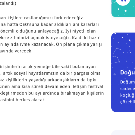
zalandı)
n kişilere rastladığımızı fark edeceğiz.
a hatta CEO’suna kadar aldıkları ani kararları
nemli olduğunu anlayacağız. İyi niyetli olan
ere zihnimizi açmak isteyeceğiz. Kaldı ki hazır
isan ayında ivme kazanacak. Ön plana çıkma yarışı
 ayında verecek.
irişimlerin artık yemeğe bile vakit bulamayan
Doğum
ü, artık sosyal hayatlarımızın da bir parçası olma
z kişiliklerin yaşadığı arkadaşlıkların da tıpkı
Doğum 
ünen ama kısa süreli devam eden iletişim festivali
sadece
kleştirmeden bu ayı ardında bırakmayan kişilerin
koçluğu
nasibini herkes alacak.
çözebil