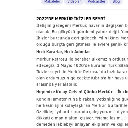
Makaleler
Videolar
Podcastler
Blog
2022’DE MERKÜR İKİZLER SEYRİ
İletişim gezegeni Merkür, havanın değişken b
olacak. Bu gökyüzü gündemi yalnız değil. Yanı
İkizler burcunda geri gidecek. Yılın ikinci Me
olduğu burçta geri gitmesi ile evlere şenlik 
Hızlı Kararlar, Hızlı Adımlar
Merkür Retrosu ile beraber ülkemizin ordusun
edeceğiz. 3 Mayıs 1920’de kurulan Türk Silahl
İkizler seyri de Merkür Retrosu’ da hızlı karar
olan ordumuzun gelecekte Kıbrıs’a bir hava 
arasında yer alabilir.
Hepimize Kolay Gelsin! Çünkü Merkür – İkizle
Kendini amatör ruha bırakan, yetkinliğine gü
herkesin işini kolaylaştıran Merkür, bu tarihle
Özelikle; “yıllardır burada çalışıyorum.” diyen
dikkati olmanın altını çiziyor. “Neme lazım…” g
demeden leblebiyi anlayan ekiplerin ve kişilerin