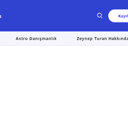
n
Kayı
Astro Danışmanlık
Zeynep Turan Hakkınd
Size nasıl yardımcı olabiliriz?