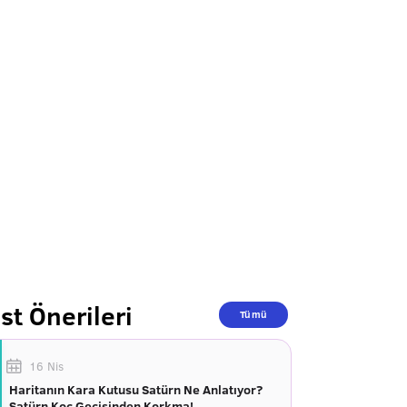
st Önerileri
Tümü
16 Nis
Haritanın Kara Kutusu Satürn Ne Anlatıyor?
Satürn Koç Geçişinden Korkma!