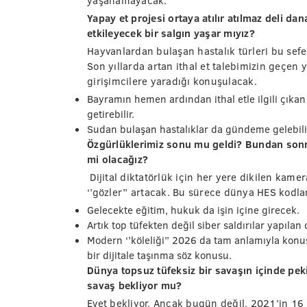
yaşanamayacak.
Yapay et projesi ortaya atılır atılmaz deli da
etkileyecek bir salgın yaşar mıyız?
Hayvanlardan bulaşan hastalık türleri bu sefer 
Son yıllarda artan ithal et talebimizin geçen y
girişimcilere yaradığı konuşulacak.
Bayramın hemen ardından ithal etle ilgili çıka
getirebilir.
Sudan bulaşan hastalıklar da gündeme gelebili
Özgürlüklerimiz sonu mu geldi? Bundan sonra
mi olacağız?
Dijital diktatörlük için her yere dikilen kamer
‘’gözler’’ artacak. Bu sürece dünya HES kodlar
Gelecekte eğitim, hukuk da işin içine girecek.
Artık top tüfekten değil siber saldırılar yapılan 
Modern ‘’köleliği’’ 2026 da tam anlamıyla konu
bir dijitale taşınma söz konusu.
Dünya topsuz tüfeksiz bir savaşın içinde peki
savaş bekliyor mu?
Evet bekliyor. Ancak bugün değil. 2021’in 16