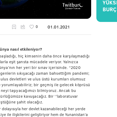
YÜKS
BURÇ
01.01.2021
ünya nasıl etkileniyor?
başladığı, hiç kimsenin daha önce karşılaşmadığı
arla eşit şansta mücadele veriyor. Yalnızca
ünya’nın her yeri bir sınav içerisinde. “2020
egenlerin sıkışacağı zaman bahsettiğim pandemi;
 ulus devletleri ve ulus üstü kurumları olumsuz
e yorumlayabiliriz; bir geçmiş ile gelecek köprüsü
neyi taşıyacağımızı bilmiyoruz. Ancak bu
rlüğümüze kavuşacağız. Bir ‘’laboratuvar
önüştüğüne şahit olacağız.
r dolayısıyla her devlet kazanabileceği her yerde
ye ile ilişkilerini geliştiriyor hem de Yunanistan’a