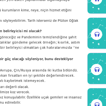
 kurumların kime, neye, niçin hizmet etiğini
nı söyleyebilirim. Tarih isterseniz de Plüton Oğlak
 belirleyicisi mi olacak?
rı göreceğiz ve Pandeminin temizlendiğine şahit
talıklar gündeme gelecek örneğin; kısırlık, astım
 bir belirleyici olmaktan çok hatıralarımızda ‘’ne
ir güç olacağı söyleniyor, bunu destekliyor
/Avrupa, Çin/Rusya arasında iki kutba bölündü.
kan fırsatları en iyi şekilde değerlendirecek.
batı kaybetmek istemeyecek.
ları değerli olacak.
limize koz verecek.
mız konuşulabilir. Özellikle uçak gemileri ve insansız
nu edinebilir.