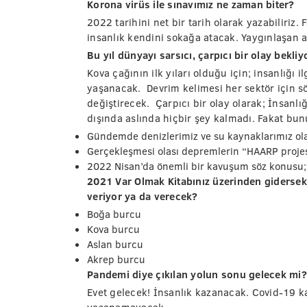
Korona virüs ile sınavımız ne zaman biter?
2022 tarihini net bir tarih olarak yazabiliriz.
insanlık kendini sokağa atacak. Yaygınlaşan aş
Bu yıl dünyayı sarsıcı, çarpıcı bir olay bekli
Kova çağının ilk yıları olduğu için; insanlığı
yaşanacak. Devrim kelimesi her sektör için sö
değiştirecek. Çarpıcı bir olay olarak; İnsanlı
dışında aslında hiçbir şey kalmadı. Fakat bun
Gündemde denizlerimiz ve su kaynaklarımız ol
Gerçekleşmesi olası depremlerin “HAARP projes
2022 Nisan’da önemli bir kavuşum söz konusu; 
2021 Var Olmak Kitabınız üzerinden gidersek
veriyor ya da verecek?
Boğa burcu
Kova burcu
Aslan burcu
Akrep burcu
Pandemi diye çıkılan yolun sonu gelecek mi?
Evet gelecek! İnsanlık kazanacak. Covid-19 kad