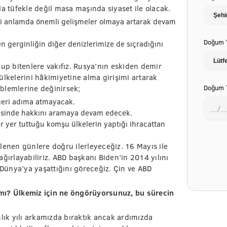
la tüfekle değil masa maşında siyaset ile olacak.
ri anlamda önemli gelişmeler olmaya artarak devam
Doğum Y
ken gerginliğin diğer denizlerimize de sıçradığını
lup bitenlere vakıfız. Rusya’nın eskiden demir
ülkelerini hâkimiyetine alma girişimi artarak
Doğum T
blemlerine değinirsek;
geri adıma atmayacak.
esinde hakkını aramaya devam edecek.
r yer tuttuğu komşu ülkelerin yaptığı ihracattan
lenen günlere doğru ilerleyeceğiz. 16 Mayıs ile
ğırlayabiliriz. ABD başkanı Biden’in 2014 yılını
Dünya’ya yaşattığını göreceğiz. Çin ve ABD
mı? Ülkemiz için ne öngörüyorsunuz, bu sürecin
nlık yılı arkamızda bıraktık ancak ardımızda