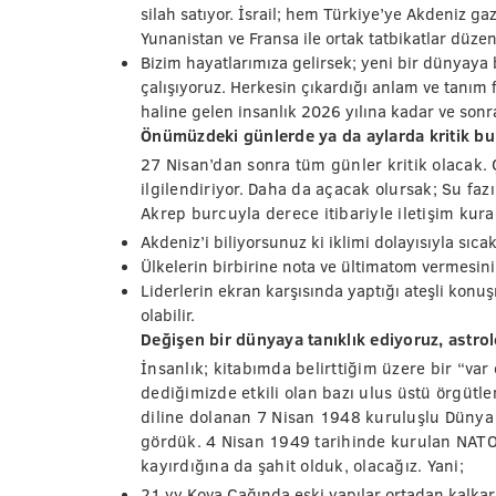
silah satıyor. İsrail; hem Türkiye’ye Akdeniz ga
Yunanistan ve Fransa ile ortak tatbikatlar düze
Bizim hayatlarımıza gelirsek; yeni bir dünyaya
çalışıyoruz. Herkesin çıkardığı anlam ve tanım far
haline gelen insanlık 2026 yılına kadar ve sonra
Önümüzdeki günlerde ya da aylarda kritik bu
27 Nisan’dan sonra tüm günler kritik olacak.
ilgilendiriyor. Daha da açacak olursak; Su fa
Akrep burcuyla derece itibariyle iletişim kur
Akdeniz’i biliyorsunuz ki iklimi dolayısıyla sıc
Ülkelerin birbirine nota ve ültimatom vermesin
Liderlerin ekran karşısında yaptığı ateşli ko
olabilir.
Değişen bir dünyaya tanıklık ediyoruz, astrol
İnsanlık; kitabımda belirttiğim üzere bir “va
dediğimizde etkili olan bazı ulus üstü örgütl
diline dolanan 7 Nisan 1948 kuruluşlu Dünya 
gördük. 4 Nisan 1949 tarihinde kurulan NATO’
kayırdığına da şahit olduk, olacağız. Yani;
21.yy Kova Çağında eski yapılar ortadan kalka