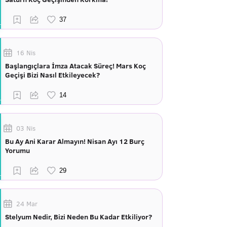
16 Nis
Başlangıçlara İmza Atacak Süreç! Mars Koç
Geçişi Bizi Nasıl Etkileyecek?
03 Nis
Bu Ay Ani Karar Almayın! Nisan Ayı 12 Burç
Yorumu
24 Mar
Stelyum Nedir, Bizi Neden Bu Kadar Etkiliyor?