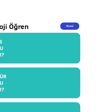
oji Öğren
Tümü
S
U
R?
ÜR
U
R?