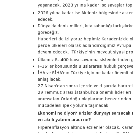
yaşanacak. 2023 yılına kadar ise savaşlar top
2026 yılına kadar ise Akdeniz bölgesinde aske
edecek.
Dünya’da deniz milleri, kıta sahanlığı tartışılır
göreceğiz.
Haberleri de izliyoruz hepimiz Karadeniz’de o
perde ülkeleri olarak adlandırdığımız Avrupa 
devam edecek. Türkiye’nin mevcut siyasi pro
Ülkemiz S- 400 hava savunma sistemlerinden 
F-35’ler konusunda uluslararası hukuk çerçev
İHA ve SİHA’nın Türkiye için ne kadar önemli bi
anlaşılacak.
27 Nisan’dan sonra içerde ve dışarıda hararet
29 Temmuz arası İstanbul’da önemli liderleri a
anımsatan Ortadoğu olaylarının benzerinden 
mücadelesi ipek yoluna taşınacak.
Ekonomi ne diyor? Krizler dünyayı sarsacak 
en akıllı yatırım aracı ne?
Hiperenflasyon altında ezilenler olacak. Kara