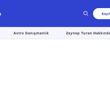
n
Kayı
Astro Danışmanlık
Zeynep Turan Hakkınd
Size nasıl yardımcı olabiliriz?