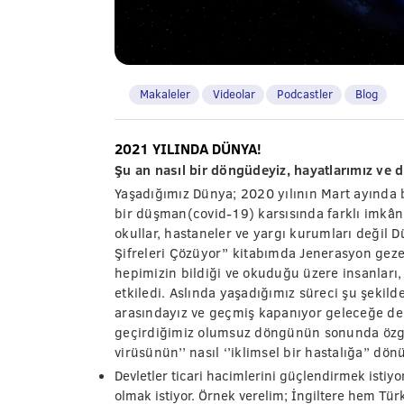
Makaleler
Videolar
Podcastler
Blog
2021 YILINDA DÜNYA!
Şu an nasıl bir döngüdeyiz, hayatlarımız ve d
Yaşadığımız Dünya; 2020 yılının Mart ayında 
bir düşman(covid-19) karsısında farklı imkânl
okullar, hastaneler ve yargı kurumları değil D
Şifreleri Çözüyor” kitabımda Jenerasyon gez
hepimizin bildiği ve okuduğu üzere insanları,
etkiledi. Aslında yaşadığımız süreci şu şekild
arasındayız ve geçmiş kapanıyor geleceğe de 
geçirdiğimiz olumsuz döngünün sonunda özgü
virüsünün’’ nasıl ‘’iklimsel bir hastalığa’’ d
Devletler ticari hacimlerini güçlendirmek istiyo
olmak istiyor. Örnek verelim; İngiltere hem Türki