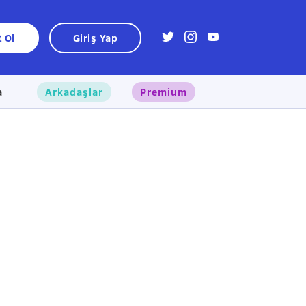
t Ol
Giriş Yap
a
Arkadaşlar
Premium
×