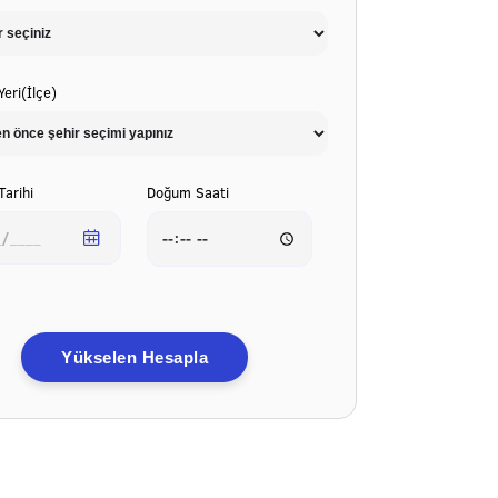
eri(İlçe)
arihi
Doğum Saati
Yükselen Hesapla