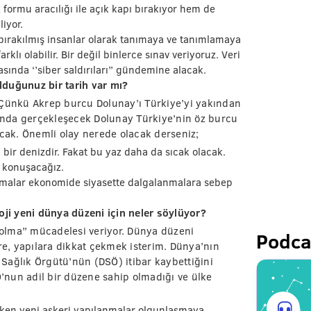
z formu aracılığı ile açık kapı bırakıyor hem de
nliyor.
 bırakılmış insanlar olarak tanımaya ve tanımlamaya
klı olabilir. Bir değil binlerce sınav veriyoruz. Veri
sında ‘’siber saldırıları’’ gündemine alacak.
lduğunuz bir tarih var mı?
 Çünkü Akrep burcu Dolunay’ı Türkiye’yi yakından
zında gerçekleşecek Dolunay Türkiye’nin öz burcu
acak. Önemli olay nerede olacak derseniz;
ak bir denizdir. Fakat bu yaz daha da sıcak olacak.
i konuşacağız.
nuşmalar ekonomide siyasette dalgalanmalara sebep
oji yeni dünya düzeni için neler söylüyor?
r olma” mücadelesi veriyor. Dünya düzeni
Podca
ere, yapılara dikkat çekmek isterim. Dünya’nın
Sağlık Örgütü’nün (DSÖ) itibar kaybettiğini
nun adil bir düzene sahip olmadığı ve ülke
rken yeni askeri yapılanmalar olgunlaşmaya