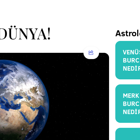
 DÜNYA!
Astrol
VENÜ
BURC
NEDİ
MERK
BURC
NEDİ