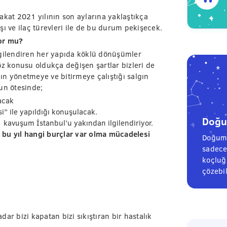
 Fakat 2021 yılının son aylarına yaklaştıkça
ı ve ilaç türevleri ile de bu durum pekişecek.
yor mu?
 ilgilendiren her yapıda köklü dönüşümler
z konusu oldukça değişen şartlar bizleri de
ğın yönetmeye ve bitirmeye çalıştığı salgın
un ötesinde;
acak
i” ile yapıldığı konuşulacak.
Doğum
kavuşum İstanbul’u yakından ilgilendiriyor.
 bu yıl hangi burçlar var olma mücadelesi
Doğum 
sadece
koçluğu
çözebil
ar bizi kapatan bizi sıkıştıran bir hastalık