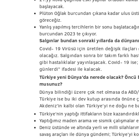
başlayacak.
Plüton Oğlak burcundan çıkana kadar ulus üstü
göreceğiz.
Yanlış yapılmış tercihlerin bir sonu başlatacağı
burcundan 2023 te çıkıyor.
Salgınlar bundan sonraki yıllarda da dünyanın
Covid- 19 Virüsü için üretilen değişik ilaçla
olacağız. Salgından sonra bir takım farklı has
gibi hastalıklalar yayınlaşacak. Covid- 19 ise;
günlerdi’’ ifadesi ile kalacak.
Türkiye yeni Dünya’da nerede olacak? Öncü b
musunuz?
Dünya bilindiği üzere çok net olmasa da ABD
Türkiye ise bu iki dev kutup arasında önüne çı
Akdeniz’in kalbi olan Türkiye’yi ne doğu ne 
Türkiye’nin yaptığı ittifakların bize kazandırdık
Yaptığımız maden arama ve sismik çalışmalar e
Deniz üstünde ve altında yerli ve milli silahları
savaş araçları ile dünya gündemi; Türkiye’yi ko