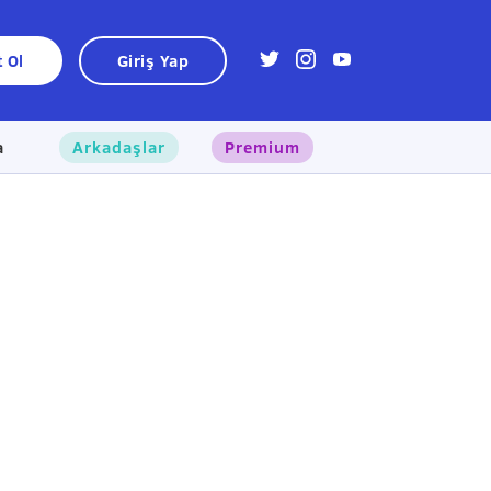
t Ol
Giriş Yap
a
Arkadaşlar
Premium
×