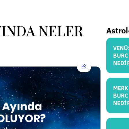
YINDA NELER
Astrol
VENÜ
BURC
NEDİ
MERK
BURC
NEDİ