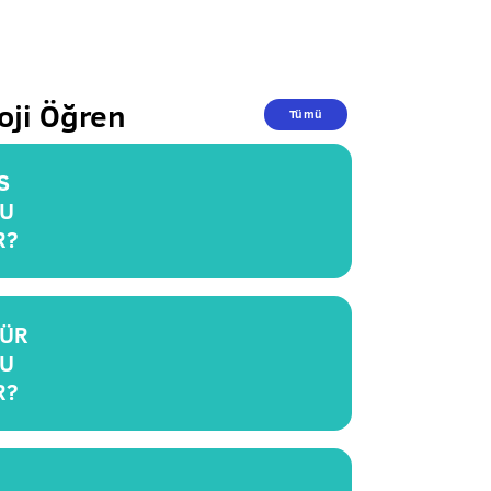
oji Öğren
Tümü
S
U
R?
ÜR
U
R?