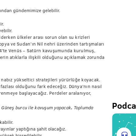
.
mından gündemimize gelebilir.
r.
ebilir.
rken ülkeler arası sorun olan su krizleri
iyopya ve Sudan’ın Nil nehri üzerinden tartışmaları
1954’te Venüs – Satürn kavuşumunda kurulmuş,
lerin atıklarla ilişkili olduğunu açıklamak zorunda
nabız yükseltici stratejileri yürürlüğe koyacak.
azlası olduğunu fark edeceğiz. Dünya’nın nasıl
ğrenmeye başlayacağız. Perdeler aralanıyor,
Podca
n Güneş burcu ile kavuşum yapacak
.
Toplumda
abilir.
ayınlar yaptığına şahit olacağız.
üksek hissedilebilir.