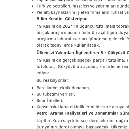
Türkiye petrolleri, hisseleri ve yatırımları günd
Yer altı kaynaklarını işleten firmaların ruhsat v
Bilim Kendini Gösteriyor.
19 Kasım’da 2021’in üçüncü tutulması toprak
birçok araştırmacının önünün açıldığını duya
araştırma laboratuvarları gündeme gelecek. Y
olarak tedavilerde kullanılacak.
Ülkemizi Yakından İlgilendiren Bir Gökyüzü
19 Kasım’da gerçekleşecek parçalı tutulma, Tür
tutulma… Gökyüzü bu açıdan; zincirleme reak
ediyor.
Bu reaksiyonlar;
Barajlar ve teknik donanım,
Su tüketimi verileri,
Sınır İhlalleri,
Konsoloslukların etkinliklerini bir süre askıya 
Petrol Arama Faaliyetleri Ve Donanımlar Gü
Jüpiter-Kova seyrinin son derecelerine doğru
Dünya’nın derdi olmaya başlayacak. Ülkemiz 