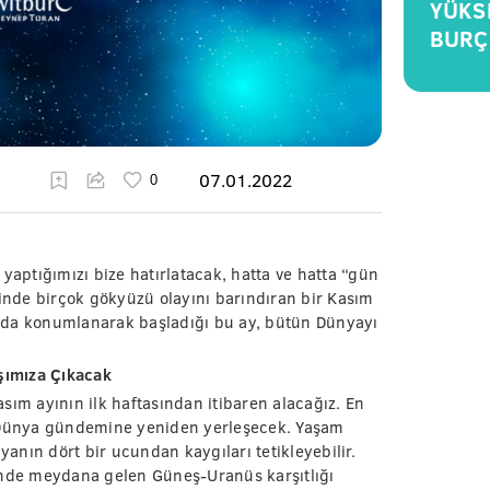
YÜKS
BURÇ
07.01.2022
yaptığımızı bize hatırlatacak, hatta ve hatta “gün
çinde birçok gökyüzü olayını barındıran bir Kasım
nda konumlanarak başladığı bu ay, bütün Dünyayı
şımıza Çıkacak
Kasım ayının ilk haftasından itibaren alacağız. En
i Dünya gündemine yeniden yerleşecek. Yaşam
nın dört bir ucundan kaygıları tetikleyebilir.
inde meydana gelen Güneş-Uranüs karşıtlığı