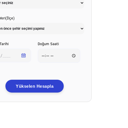
eri(İlçe)
arihi
Doğum Saati
Yükselen Hesapla