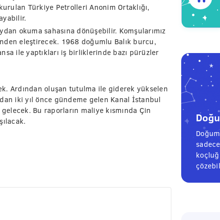
rulan Türkiye Petrolleri Anonim Ortaklığı,
yabilir.
meydan okuma sahasına dönüşebilir. Komşularımız
inden eleştirecek. 1968 doğumlu Balık burcu,
sa ile yaptıkları iş birliklerinde bazı pürüzler
k. Ardından oluşan tutulma ile giderek yükselen
ndan iki yıl önce gündeme gelen Kanal İstanbul
e gelecek. Bu raporların maliye kısmında Çin
Doğum
şılacak.
Doğum 
sadece
koçluğu
çözebil