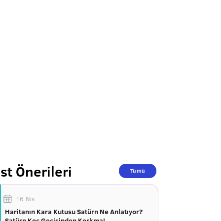
st Önerileri
Tümü
16 Nis
Haritanın Kara Kutusu Satürn Ne Anlatıyor?
Satürn Koç Geçişinden Korkma!