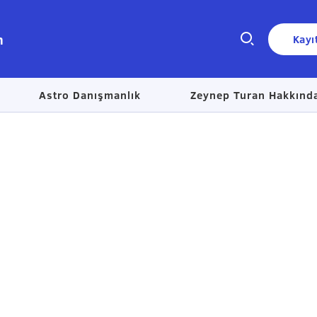
n
Kayı
Astro Danışmanlık
Zeynep Turan Hakkınd
Size nasıl yardımcı olabiliriz?