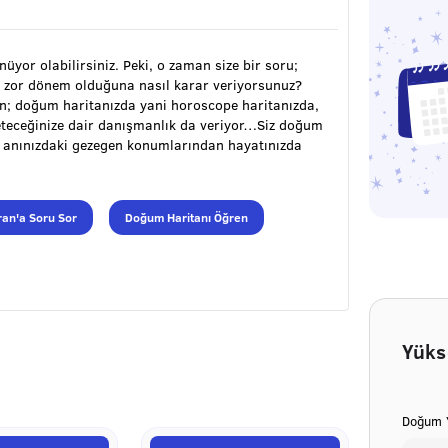
ünüyor olabilirsiniz. Peki, o zaman size bir soru;
 zor dönem olduğuna nasıl karar veriyorsunuz?
ran; doğum haritanızda yani horoscope haritanızda,
öneteceğinize dair danışmanlık da veriyor…Siz doğum
m anınızdaki gezegen konumlarından hayatınızda
an'a Soru Sor
Doğum Haritanı Öğren
Yüks
Doğum Y