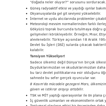
“doğada neler oluyor?” sorusunu sorduracak
Güneş radyoaktif etkisi ve yaydığı ışınlar bakı
Okyanusyalarda gel git seviyesi yükselebilir.
İnternet ve uydu alıcılarında problemler çıkabili
Meteoroloji mevsim normallerinden farklı ilerley
Gökyüzü toprak burcunda tutulmaya doğru gide
gelişmeleri körükleyebilir. Örneğin; Mısır, Et
alevlenebilir. Türkiye açısından 18 Aralık 
Devlet Su İşleri (DSİ) sularda çıkacak bakteri
kalabilir.
Tansiyon Yükseliyor!
Sadece ülkemiz değil Dünya’nın birçok ülkesi 
Duyduklarımızdan ve okuduklarımızdan daha f
bu tarz devlet politikalarına esir olduğunu ö
sahnede bu sefer gerçek oyuncular var.
8 Kasım’da mücadele gezegeni Mars, ülkemizi
güven ve istikrar arayışı artabilir.
TSK ve MİT yaptığı operasyonlar ile ön plana çık
İç güvenlik uzmanları ve ekonomistlerin ortak y
Toplumsal olayların etkisi bir öncesinden daha y