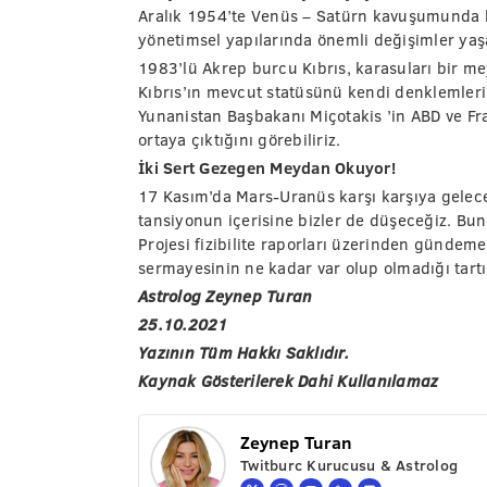
Aralık 1954’te Venüs – Satürn kavuşumunda ku
yönetimsel yapılarında önemli değişimler yaşa
1983’lü Akrep burcu Kıbrıs, karasuları bir 
Kıbrıs’ın mevcut statüsünü kendi denklemler
Yunanistan Başbakanı Miçotakis ’in ABD ve Fran
ortaya çıktığını görebiliriz.
İki Sert Gezegen Meydan Okuyor!
17 Kasım’da Mars-Uranüs karşı karşıya gelece
tansiyonun içerisine bizler de düşeceğiz. Bu
Projesi fizibilite raporları üzerinden gündem
sermayesinin ne kadar var olup olmadığı tartı
Astrolog Zeynep Turan
25.10.2021
Yazının Tüm Hakkı Saklıdır.
Kaynak Gösterilerek Dahi Kullanılamaz
Zeynep Turan
Twitburc Kurucusu & Astrolog