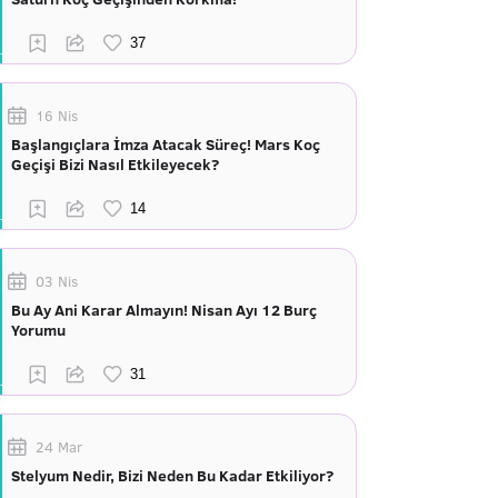
16 Nis
Başlangıçlara İmza Atacak Süreç! Mars Koç
Geçişi Bizi Nasıl Etkileyecek?
03 Nis
Bu Ay Ani Karar Almayın! Nisan Ayı 12 Burç
Yorumu
24 Mar
Stelyum Nedir, Bizi Neden Bu Kadar Etkiliyor?