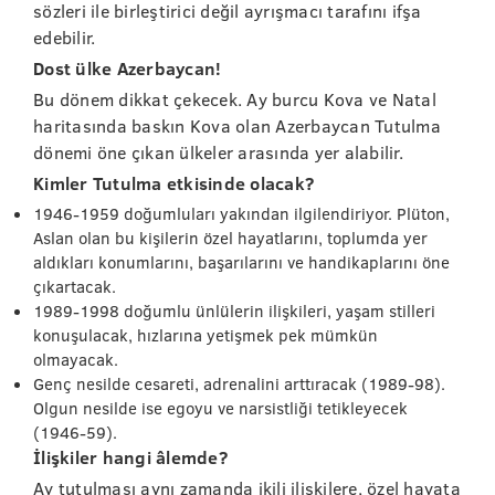
sözleri ile birleştirici değil ayrışmacı tarafını ifşa
edebilir.
Dost ülke Azerbaycan!
Bu dönem dikkat çekecek. Ay burcu Kova ve Natal
haritasında baskın Kova olan Azerbaycan Tutulma
dönemi öne çıkan ülkeler arasında yer alabilir.
Kimler Tutulma etkisinde olacak?
1946-1959 doğumluları yakından ilgilendiriyor. Plüton,
Aslan olan bu kişilerin özel hayatlarını, toplumda yer
aldıkları konumlarını, başarılarını ve handikaplarını öne
çıkartacak.
1989-1998 doğumlu ünlülerin ilişkileri, yaşam stilleri
konuşulacak, hızlarına yetişmek pek mümkün
olmayacak.
Genç nesilde cesareti, adrenalini arttıracak (1989-98).
Olgun nesilde ise egoyu ve narsistliği tetikleyecek
(1946-59).
İlişkiler hangi âlemde?
Ay tutulması aynı zamanda ikili ilişkilere, özel hayata