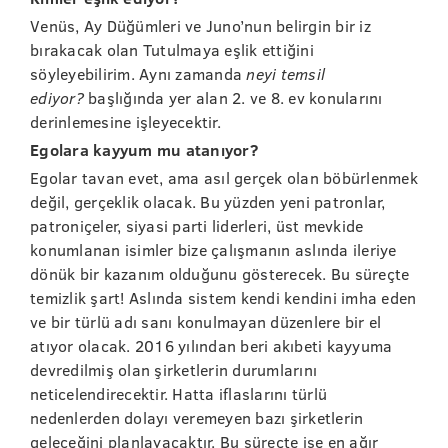
Venüs, Ay Düğümleri ve Juno’nun belirgin bir iz
bırakacak olan Tutulmaya eşlik ettiğini
söyleyebilirim. Aynı zamanda
neyi temsil
ediyor?
başlığında yer alan 2. ve 8. ev konularını
derinlemesine işleyecektir.
Egolara kayyum mu atanıyor?
Egolar tavan evet, ama asıl gerçek olan böbürlenmek
değil, gerçeklik olacak. Bu yüzden yeni patronlar,
patroniçeler, siyasi parti liderleri, üst mevkide
konumlanan isimler bize çalışmanın aslında ileriye
dönük bir kazanım olduğunu gösterecek. Bu süreçte
temizlik şart! Aslında sistem kendi kendini imha eden
ve bir türlü adı sanı konulmayan düzenlere bir el
atıyor olacak. 2016 yılından beri akıbeti kayyuma
devredilmiş olan şirketlerin durumlarını
neticelendirecektir. Hatta iflaslarını türlü
nedenlerden dolayı veremeyen bazı şirketlerin
geleceğini planlayacaktır. Bu süreçte ise en ağır