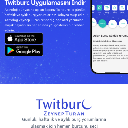
Twitburc Uygulamasını İndir
Astroloji dünyasına açılan kapınız Twitburc ile günlük,
haftalık ve aylık burç yorumlarınızı kolayca takip edin.
Astrolog Zeynep Turan rehberliğinde özel yorumlar
alarak hayatınızın her anında yol gösterici bir rehber
edinin.
Günlük, haftalık ve aylık burç yorumlarına
ulaşmak için hemen burcunu seç!