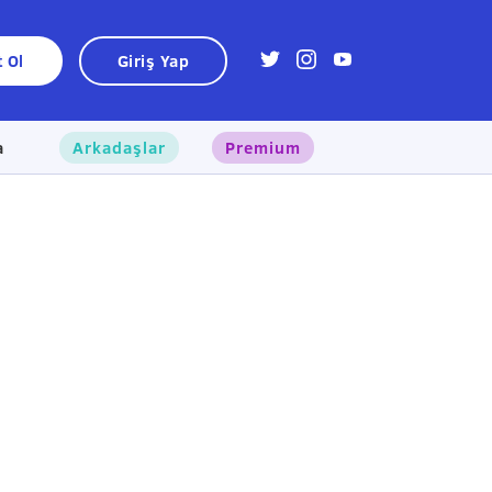
t Ol
Giriş Yap
a
Arkadaşlar
Premium
×