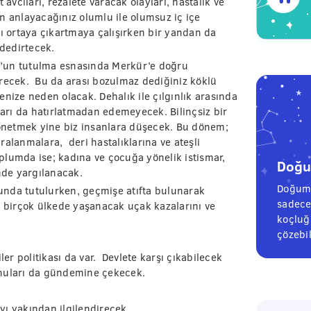
 avcıları, rezalete varacak olayları, hastalık ve
zin anlayacağınız olumlu ile olumsuz iç içe
rı ortaya çıkartmaya çalışırken bir yandan da
 dedirtecek.
or’un tutulma esnasında Merkür’e doğru
irecek. Bu da arası bozulmaz dediğiniz köklü
nize neden olacak. Dehalık ile çılgınlık arasında
ları da hatırlatmadan edemeyecek. Bilinçsiz bir
 yönetmek yine biz insanlara düşecek. Bu dönem;
ralanmalara, deri hastalıklarına ve ateşli
Toplumda ise; kadına ve çocuğa yönelik istismar,
Doğum
inde yargılanacak.
Doğum 
unda tutulurken, geçmişe atıfta bulunarak
sadece
ri, birçok ülkede yaşanacak uçak kazalarını ve
koçluğu
çözebil
kiler politikası da var. Devlete karşı çıkabilecek
konuları da gündemine çekecek.
yı yakından ilgilendirecek.