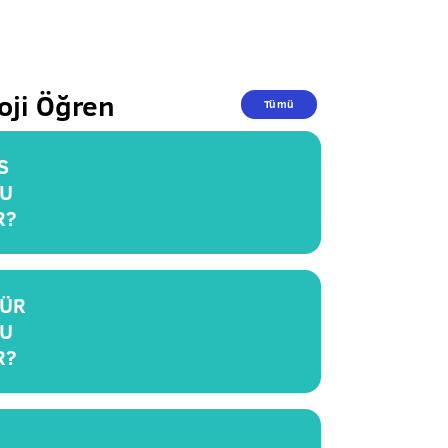
oji Öğren
Tümü
S
U
R?
ÜR
U
R?