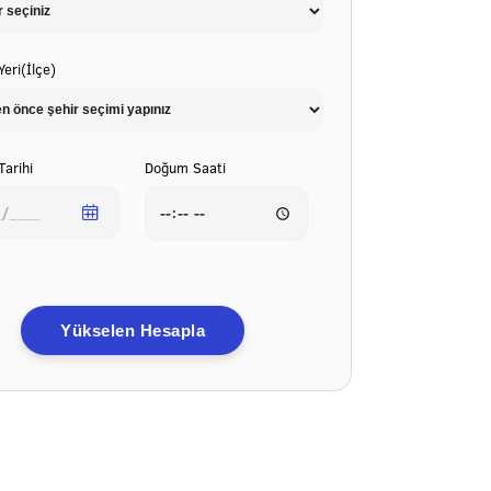
eri(İlçe)
arihi
Doğum Saati
Yükselen Hesapla