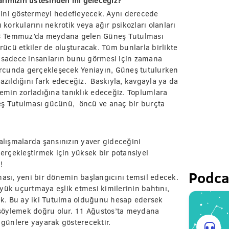
arımızın üstesinden mi geleceğiz?
diğini göstermeyi hedefleyecek. Aynı derecede
 korkularını nekrotik veya ağır psikozları olanları
13 Temmuz’da meydana gelen Güneş Tutulması
ücü etkiler de oluşturacak. Tüm bunlarla birlikte
i sadece insanların bunu görmesi için zamana
rcunda gerçekleşecek Yeniayın, Güneş tutulurken
azıldığını fark edeceğiz. Baskıyla, kavgayla ya da
min zorladığına tanıklık edeceğiz. Toplumlara
neş Tutulması gücünü, öncü ve anaç bir burçta
n çalışmalarda şansınızın yaver gideceğini
rçekleştirmek için yüksek bir potansiyel
la!
Podca
sı, yeni bir dönemin başlangıcını temsil edecek.
k uçurtmaya eşlik etmesi kimilerinin bahtını,
cek. Bu ay iki Tutulma olduğunu hesap edersek
söylemek doğru olur. 11 Ağustos’ta meydana
 günlere yayarak gösterecektir.