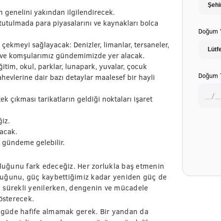
 genelini yakından ilgilendirecek.
tutulmada para piyasalarını ve kaynakları bolca
Doğum Y
çekmeyi sağlayacak: Denizler, limanlar, tersaneler,
r ve komşularımız gündemimizde yer alacak.
itim, okul, parklar, lunapark, yuvalar, çocuk
Doğum T
ahevlerine dair bazı detaylar maalesef bir hayli
k çıkması tarikatların geldiği noktaları işaret
iz.
ıracak.
ri gündeme gelebilir.
uğunu fark edeceğiz. Her zorlukla baş etmenin
duğunu, güç kaybettiğimiz kadar yeniden güç de
i sürekli yenilerken, dengenin ve mücadele
österecek.
ngüde hafife almamak gerek. Bir yandan da