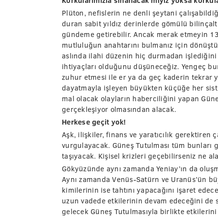
Korkularımızla sınanacak mıyız yoksa korkul
Plüton, nefislerin ne denli şeytani çalışabil
duran sabit yıldız derinlerde gömülü bilinçaltı
gündeme getirebilir. Ancak merak etmeyin 
mutluluğun anahtarını bulmanız için dönüştür
aslında ilahi düzenin hiç durmadan işlediğin
ihtiyaçları olduğunu düşüneceğiz. Yengeç bu
zuhur etmesi ile er ya da geç kaderin tekrar y
dayatmayla işleyen büyükten küçüğe her siste
mal olacak olayların haberciliğini yapan Gü
gerçekleşiyor olmasından alacak.
Herkese geçit yok!
Aşk, ilişkiler, finans ve yaratıcılık gerektire
vurgulayacak. Güneş Tutulması tüm bunları ge
taşıyacak. Kişisel krizleri geçebilirseniz ne a
Gökyüzünde aynı zamanda Yeniay’ın da oluşma
Aynı zamanda Venüs-Satürn ve Uranüs’ün büyü
kimilerinin ise tahtını yapacağını işaret ede
uzun vadede etkilerinin devam edeceğini de 
gelecek Güneş Tutulmasıyla birlikte etkilerini