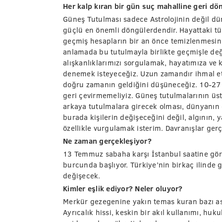
Her kalp kıran bir gün suç mahalline geri dön
Güneş Tutulması sadece Astrolojinin değil dü
güçlü en önemli döngülerdendir. Hayattaki tüm
geçmiş hesapların bir an önce temizlenmesini
anlamada bu tutulmayla birlikte geçmişle değ
alışkanlıklarımızı sorgulamak, hayatımıza ve k
denemek isteyeceğiz. Uzun zamandır ihmal ett
doğru zamanın geldiğini düşüneceğiz. 10-27 
geri çevirmemeliyiz. Güneş tutulmalarının üs
arkaya tutulmalara girecek olması, dünyanın 
burada kişilerin değişeceğini değil, algının, 
özellikle vurgulamak isterim. Davranışlar gerç
Ne zaman gerçekleşiyor?
13 Temmuz sabaha karşı İstanbul saatine gö
burcunda başlıyor. Türkiye’nin birkaç ilinde 
değişecek.
Kimler eşlik ediyor? Neler oluyor?
Merkür gezegenine yakın temas kuran bazı ast
Ayrıcalık hissi, keskin bir akıl kullanımı, hu