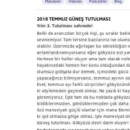
Makaleler
Videolar
Podcastler
Blog
2018 TEMMUZ GÜNEŞ TUTULMASI
Yılın 3. Tutulması sahnede!
Belki de aranızdan birçok kişi, şu sıralar bek
sevinemiyor. Tam tersine bazılarınız ise olum
olabilir. Üzerinizde ağırlaşan bu sönüklüğün v
anlamlandıramıyorsanız eğer gökyüzü sizi y
Herkese bir haller oluyor ama tam olarak neler
hayatınızdaki hemen her konu olduğundan daha
olumsuz gidişata dur demek, içinizdeki gücü 
yapacağınızı bilmiyorsanız, temmuz ayının sür
Evet, temmuz ayı farklı sürprizleri gökyüzün
ki söylemeden geçmek olmaz. Ne yazık ki hay
göremiyoruz. İşte tam da bu noktada gökyüz
bildiklerimizden, gördüklerimizden çok daha 
özü maneviyatı güçlü olanlar için mana âlemi
ki ışık olmazsa gölge olmaz, işte maneviyat 
Güneş tutulması. Gökyüzü devri daim oluyor!