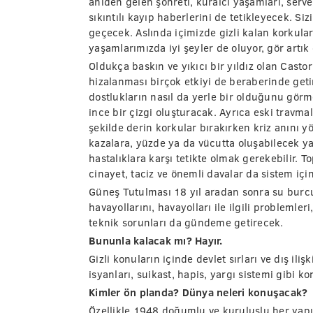
aniden gelen şöhreti, kuralcı yaşamları, servet
sıkıntılı kayıp haberlerini de tetikleyecek. Si
geçecek. Aslında içimizde gizli kalan korkula
yaşamlarımızda iyi şeyler de oluyor, gör artık
Oldukça baskın ve yıkıcı bir yıldız olan Cast
hizalanması birçok etkiyi de beraberinde get
dostlukların nasıl da yerle bir olduğunu görme
ince bir çizgi oluşturacak. Ayrıca eski travma
şekilde derin korkular bırakırken kriz anını
kazalara, yüzde ya da vücutta oluşabilecek ya
hastalıklara karşı tetikte olmak gerekebilir. 
cinayet, taciz ve önemli davalar da sistem iç
Güneş Tutulması 18 yıl aradan sonra su burc
havayollarını, havayolları ile ilgili problemle
teknik sorunları da gündeme getirecek.
Bununla kalacak mı? Hayır.
Gizli konuların içinde devlet sırları ve dış iliş
isyanları, suikast, hapis, yargı sistemi gibi 
Kimler ön planda? Dünya neleri konuşacak?
Özellikle 1948 doğumlu ve kuruluşlu her yapı