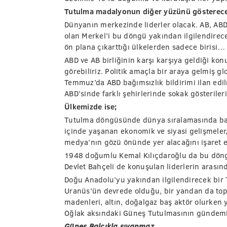
Tutulma madalyonun diğer yüzünü gösterec
Dünyanın merkezinde liderler olacak. AB, ABD,
olan Merkel’i bu döngü yakından ilgilendirece
ön plana çıkarttığı ülkelerden sadece birisi…
ABD ve AB birliğinin karşı karşıya geldiği k
görebiliriz. Politik amaçla bir araya gelmiş gl
Temmuz’da ABD bağımsızlık bildirimi ilan edi
ABD’sinde farklı şehirlerinde sokak gösterileri
Ülkemizde ise;
Tutulma döngüsünde dünya sıralamasında başı
içinde yaşanan ekonomik ve siyasi gelişmeler
medya’nın gözü önünde yer alacağını işaret e
1948 doğumlu Kemal Kılıçdaroğlu da bu döngü
Devlet Bahçeli de konuşulan liderlerin arasında
Doğu Anadolu’yu yakından ilgilendirecek bir 
Uranüs’ün devrede olduğu, bir yandan da top
madenleri, altın, doğalgaz baş aktör olurken 
Oğlak aksındaki Güneş Tutulmasının gündemi
Güneş Balçıkla sıvanmaz