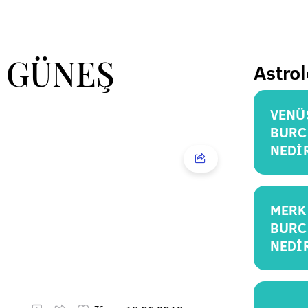
 GÜNEŞ
Astrol
VENÜ
BURC
NEDİ
MERK
BURC
NEDİ