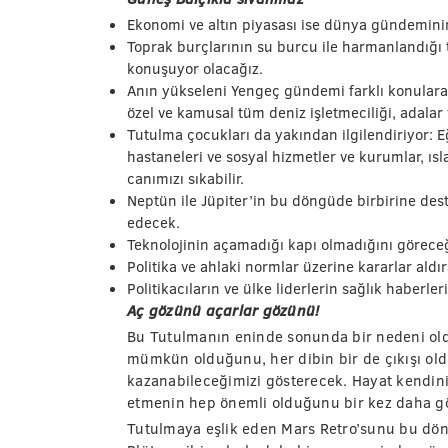
Ekonomi ve altın piyasası ise dünya gündeminin
Toprak burçlarının su burcu ile harmanlandığı 
konuşuyor olacağız.
Anın yükseleni Yengeç gündemi farklı konulara 
özel ve kamusal tüm deniz işletmeciliği, adala
Tutulma çocukları da yakından ilgilendiriyor: Eğ
hastaneleri ve sosyal hizmetler ve kurumlar, ısl
canımızı sıkabilir.
Neptün ile Jüpiter’in bu döngüde birbirine deste
edecek.
Teknolojinin açamadığı kapı olmadığını göreceğ
Politika ve ahlaki normlar üzerine kararlar ald
Politikacıların ve ülke liderlerin sağlık haberle
Aç gözünü açarlar gözünü!
Bu Tutulmanın eninde sonunda bir nedeni old
mümkün olduğunu, her dibin bir de çıkışı ol
kazanabileceğimizi gösterecek. Hayat kendin
etmenin hep önemli olduğunu bir kez daha g
Tutulmaya eşlik eden Mars Retro’sunu bu dö