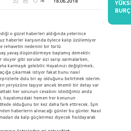
18.06.2018
YÜKS
BURÇ
lediği o güzel haberleri aldığında yeterince
suz haberler karşısında öylece kalıp üzülemiyor
e rehavetin nedenini bir türlü
avaş yavaş düşündürmeye başlamış demektir.
 oluyor gibi sorular sizi sarıp sarmalarken,
 karmaşık gelebilir. Hayatınızı değiştirmek,
açığa çıkarmak istiyor fakat bunu nasıl
prizlerle dolu bir ay olduğunu belirtmek isterim.
den yeryüzüne taşıyor ancak önemli bir detay var
attaki her sorunun cevabını istediğimiz anda
ü, hayatımızdaki hemen her konunun
ötede olduğunu bir kez daha fark ettirecek. İşin
nden haberlerin alınacağı günler bu günler. Nasıl
olmadan da kalp güçlenmez diyecek fısıldayarak