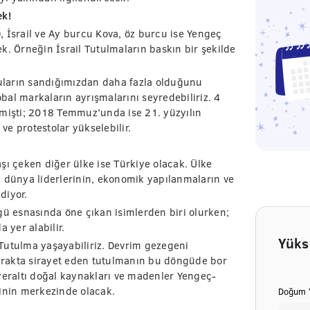
ek!
 İsrail ve Ay burcu Kova, öz burcu ise Yengeç
k. Örneğin İsrail Tutulmaların baskın bir şekilde
onuların sandığımızdan daha fazla olduğunu
obal markaların ayrışmalarını seyredebiliriz. 4
lmişti; 2018 Temmuz’unda ise 21. yüzyılın
 ve protestolar yükselebilir.
 çeken diğer ülke ise Türkiye olacak. Ülke
, dünya liderlerinin, ekonomik yapılanmaların ve
diyor.
 esnasında öne çıkan isimlerden biri olurken;
 yer alabilir.
Yüks
Tutulma yaşayabiliriz. Devrim gezegeni
rakta sirayet eden tutulmanın bu döngüde bor
yeraltı doğal kaynakları ve madenler Yengeç-
nin merkezinde olacak.
Doğum Y