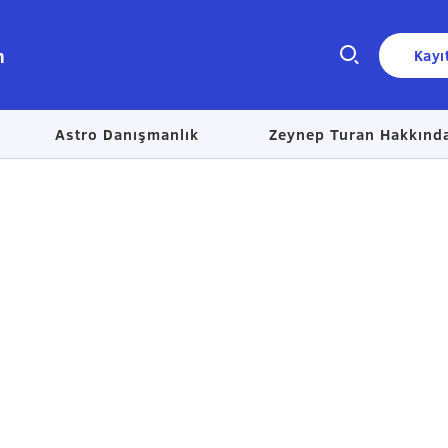
n
Kayı
Astro Danışmanlık
Zeynep Turan Hakkınd
Size nasıl yardımcı olabiliriz?