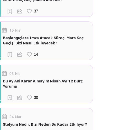
16 Nis
Başlangıçlara İmza Atacak Süreç! Mars Koç
Geçişi Bizi Nasıl Etkileyecek?
03 Nis
Bu Ay Ani Karar Almayın! Nisan Ayı 12 Burç
Yorumu
24 Mar
Stelyum Nedir, Bizi Neden Bu Kadar Etkiliyor?