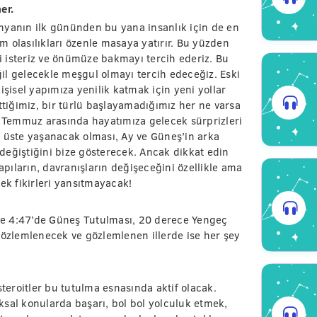
er.
nyanın ilk gününden bu yana insanlık için de en
 olasılıkları özenle masaya yatırır. Bu yüzden
 isteriz ve önümüze bakmayı tercih ederiz. Bu
il gelecekle meşgul olmayı tercih edeceğiz. Eski
işisel yapımıza yenilik katmak için yeni yollar
iğimiz, bir türlü başlayamadığımız her ne varsa
Temmuz arasında hayatımıza gelecek sürprizleri
t üste yaşanacak olması, Ay ve Güneş’in arka
değiştiğini bize gösterecek. Ancak dikkat edin
yapıların, davranışların değişeceğini özellikle ama
ek fikirleri yansıtmayacak!
re 4:47’de Güneş Tutulması, 20 derece Yengeç
gözlemlenecek ve gözlemlenen illerde ise her şey
eroitler bu tutulma esnasında aktif olacak.
kuksal konularda başarı, bol bol yolculuk etmek,