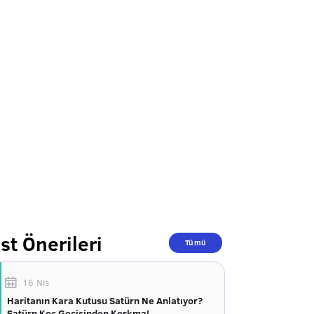
st Önerileri
Tümü
16 Nis
Haritanın Kara Kutusu Satürn Ne Anlatıyor?
Satürn Koç Geçişinden Korkma!