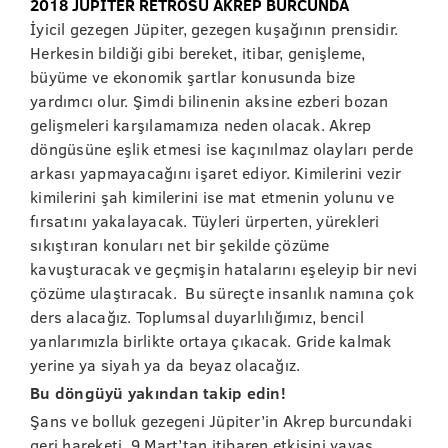
2018 JÜPİTER RETROSU AKREP BURCUNDA
İyicil gezegen Jüpiter, gezegen kuşağının prensidir.
Herkesin bildiği gibi bereket, itibar, genişleme,
büyüme ve ekonomik şartlar konusunda bize
yardımcı olur. Şimdi bilinenin aksine ezberi bozan
gelişmeleri karşılamamıza neden olacak. Akrep
döngüsüne eşlik etmesi ise kaçınılmaz olayları perde
arkası yapmayacağını işaret ediyor. Kimilerini vezir
kimilerini şah kimilerini ise mat etmenin yolunu ve
fırsatını yakalayacak. Tüyleri ürperten, yürekleri
sıkıştıran konuları net bir şekilde çözüme
kavuşturacak ve geçmişin hatalarını eşeleyip bir nevi
çözüme ulaştıracak. Bu süreçte insanlık namına çok
ders alacağız. Toplumsal duyarlılığımız, bencil
yanlarımızla birlikte ortaya çıkacak. Gride kalmak
yerine ya siyah ya da beyaz olacağız.
Bu döngüyü yakından takip edin!
Şans ve bolluk gezegeni Jüpiter’in Akrep burcundaki
geri hareketi, 9 Mart’tan itibaren etkisini yavaş