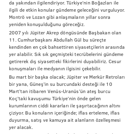
da yakından ilgilendiriyor. Türkiye’nin Boğazları ile
ilgili de etkin konular gündeme geleceğini vurguluyor.
Montrö ve Lozan gibi anlaşmaların yıllar sonra
yeniden konuşulduğunu göreceğiz.
2007 yılı Jüpiter Akrep döngüsünde Başbakan olan
11. Cumhurbaşkanı Abdullah Gül bu süreçte
kendinden en çok bahsettiren siyasetçilerin arasında
yer alabilir. Sık sık geçmişteki tecrübelerini gündeme
getirerek dış siyasetteki fikirlerini duyabiliriz. Cesur
konuşmaları ile medyanın ilgisini çekebilir.
Bu mart bir başka olacak; Jüpiter ve Merkür Retroları
bir yana, Güneş’in su burcundaki desteği ile 10
Mart’tan itibaren Venüs-Uranüs’ün ateş burcu
Koç’taki kavuşumu Türkiye’nin önde gelen
kurumlarının ciddi kararları ile şaşırtacağının altını
çiziyor. Bu konuların içeriğinde; iflas erteleme, iflas
duyurma, satış ve kamuya ait alanların özelleşmesi
yer alacak.