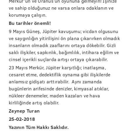
Merkür’ün ve Uranüs’ün oyununa gelmeyin! İşinize
ve sahip olduğunuz ne varsa onlara odaklanın ve
korumaya çalışın.
Bu tarihler önemli!
9 Mayıs Güneş, Jüpiter kavuşumu; vicdan olgusunu
ve saygınlığın yitirilişini ön plana çıkarırken olmadık
insanların olmadık zaaflarını ortaya dökebilir. Gizli
saklı ilişkiler, sapkınlık, bağımlılık, intihara eğilim ve
cinsel içerikli suçlarda artışı ortaya çıkarabilir.
23 Mayıs Merkür, Jüpiter karşıtlığı; inatlaşma,
cesaret etme, dedektiflik oynama gibi ilişkilerde
anlamsız gidişatı arttırabilir. Aynı zamanda
bugünlerin arifesinde denizler, kimyasal atıklar,
nükleer denemeler, maden kazaları ve hava
kirliliğinde artış olabilir.
Zeynep Turan
25-02-2018
Yazının Tüm Hakkı Saklıdır.