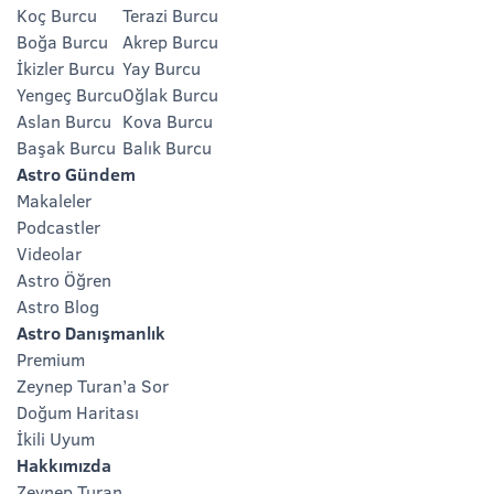
Koç Burcu
Terazi Burcu
Boğa Burcu
Akrep Burcu
İkizler Burcu
Yay Burcu
Yengeç Burcu
Oğlak Burcu
Aslan Burcu
Kova Burcu
Başak Burcu
Balık Burcu
Astro Gündem
Makaleler
Podcastler
Videolar
Astro Öğren
Astro Blog
Astro Danışmanlık
Premium
Zeynep Turan’a Sor
Doğum Haritası
İkili Uyum
Hakkımızda
Zeynep Turan