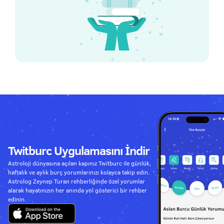
Twitburc Uygulamasını İndir
Astroloji dünyasına açılan kapınız Twitburc ile günlük,
haftalık ve aylık burç yorumlarınızı kolayca takip edin.
Astrolog Zeynep Turan rehberliğinde özel yorumlar
alarak hayatınızın her anında yol gösterici bir rehber
edinin.