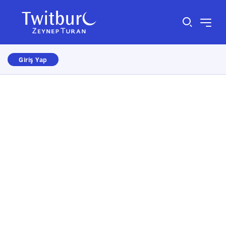
Giriş Yap
Size nasıl yardımcı olabiliriz?
×