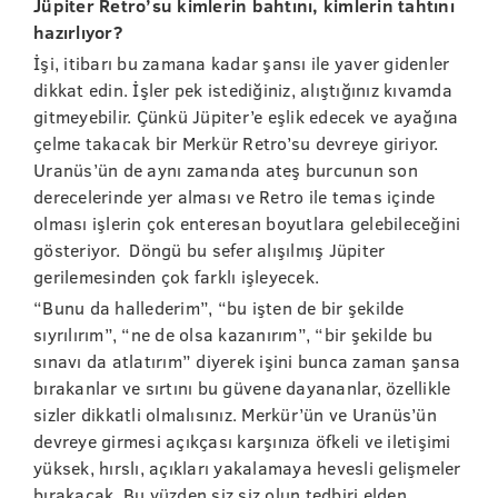
Jüpiter Retro’su kimlerin bahtını, kimlerin tahtını
hazırlıyor?
İşi, itibarı bu zamana kadar şansı ile yaver gidenler
dikkat edin. İşler pek istediğiniz, alıştığınız kıvamda
gitmeyebilir. Çünkü Jüpiter’e eşlik edecek ve ayağına
çelme takacak bir Merkür Retro’su devreye giriyor.
Uranüs’ün de aynı zamanda ateş burcunun son
derecelerinde yer alması ve Retro ile temas içinde
olması işlerin çok enteresan boyutlara gelebileceğini
gösteriyor. Döngü bu sefer alışılmış Jüpiter
gerilemesinden çok farklı işleyecek.
“Bunu da hallederim”, “bu işten de bir şekilde
sıyrılırım”, “ne de olsa kazanırım”, “bir şekilde bu
sınavı da atlatırım” diyerek işini bunca zaman şansa
bırakanlar ve sırtını bu güvene dayananlar, özellikle
sizler dikkatli olmalısınız. Merkür’ün ve Uranüs’ün
devreye girmesi açıkçası karşınıza öfkeli ve iletişimi
yüksek, hırslı, açıkları yakalamaya hevesli gelişmeler
bırakacak. Bu yüzden siz siz olun tedbiri elden