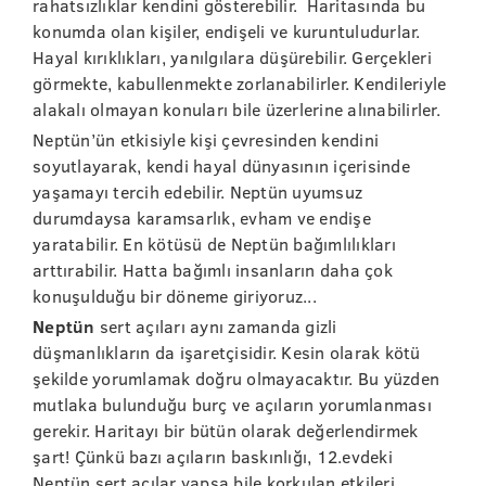
rahatsızlıklar kendini gösterebilir. Haritasında bu
konumda olan kişiler, endişeli ve kuruntuludurlar.
Hayal kırıklıkları, yanılgılara düşürebilir. Gerçekleri
görmekte, kabullenmekte zorlanabilirler. Kendileriyle
alakalı olmayan konuları bile üzerlerine alınabilirler.
Neptün’ün etkisiyle kişi çevresinden kendini
soyutlayarak, kendi hayal dünyasının içerisinde
yaşamayı tercih edebilir. Neptün uyumsuz
durumdaysa karamsarlık, evham ve endişe
yaratabilir. En kötüsü de Neptün bağımlılıkları
arttırabilir. Hatta bağımlı insanların daha çok
konuşulduğu bir döneme giriyoruz...
Neptün
sert açıları aynı zamanda gizli
düşmanlıkların da işaretçisidir. Kesin olarak kötü
şekilde yorumlamak doğru olmayacaktır. Bu yüzden
mutlaka bulunduğu burç ve açıların yorumlanması
gerekir. Haritayı bir bütün olarak değerlendirmek
şart! Çünkü bazı açıların baskınlığı, 12.evdeki
Neptün sert açılar yapsa bile korkulan etkileri