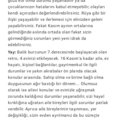
gözü kör olma durumu yaşanabilir ya da
çocuklarınızın hatalarını kabul etmeyebilir, olayları
kendi açınızdan değerlendirebilirsiniz. Rüya gibi bir
ilişki yaşayabilir ve ilerlemesi için elinizden geleni
yapabilirsiniz. Fakat Kasım ayının ortalarına
gelindiğinde aslında ortada olan fakat sizin
görmediğiniz sorunları yeni yeni idrak da
edebilirsiniz.
Yay:
Balık burcunun 7.derecesinde başlayacak olan
retro, 4.evinizi etkileyecek. 16 Kasım’a kadar aile, ev
hayatı, kişisel bağlantılar, gayrimenkul ile ilgili
durumlar ve yakın akrabalar ön planda olacak
konular arasında. Sahip olma ve birine bağlı olma
duygusunun ağır bastığı bir dönem… Olumsuz
olarak ise ailevi konular ve evinizle uğraşmak
zorunda kaldığınız durumlar yaşanabilir, sizi hayal
kırıklığına uğratan aile bireyleri ilgili sorunlar patlak
verebilir. Ayrıca aile bireylerinin taşınması, yer
değişikliği, sizin evden ayrılmanız da bu süreçte