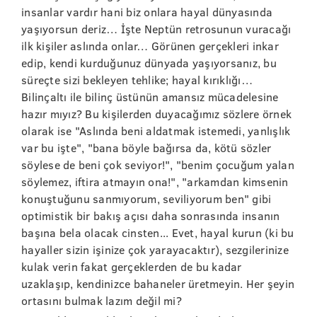
insanlar vardır hani biz onlara hayal dünyasında
yaşıyorsun deriz… İşte Neptün retrosunun vuracağı
ilk kişiler aslında onlar… Görünen gerçekleri inkar
edip, kendi kurduğunuz dünyada yaşıyorsanız, bu
süreçte sizi bekleyen tehlike; hayal kırıklığı…
Bilinçaltı ile bilinç üstünün amansız mücadelesine
hazır mıyız? Bu kişilerden duyacağımız sözlere örnek
olarak ise "Aslında beni aldatmak istemedi, yanlışlık
var bu işte", "bana böyle bağırsa da, kötü sözler
söylese de beni çok seviyor!", "benim çocuğum yalan
söylemez, iftira atmayın ona!", "arkamdan kimsenin
konuştuğunu sanmıyorum, seviliyorum ben" gibi
optimistik bir bakış açısı daha sonrasında insanın
başına bela olacak cinsten... Evet, hayal kurun (ki bu
hayaller sizin işinize çok yarayacaktır), sezgilerinize
kulak verin fakat gerçeklerden de bu kadar
uzaklaşıp, kendinizce bahaneler üretmeyin. Her şeyin
ortasını bulmak lazım değil mi?