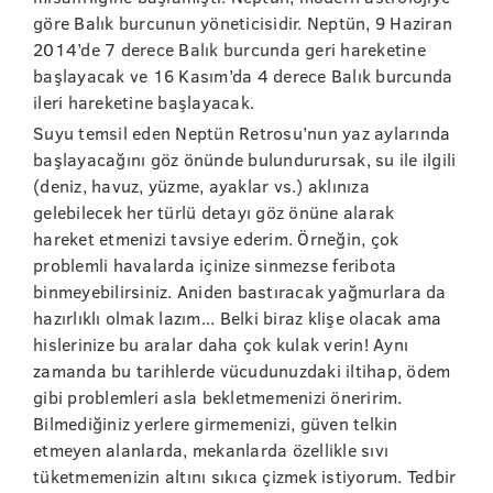
göre Balık burcunun yöneticisidir. Neptün, 9 Haziran
2014’de 7 derece Balık burcunda geri hareketine
başlayacak ve 16 Kasım’da 4 derece Balık burcunda
ileri hareketine başlayacak.
Suyu temsil eden Neptün Retrosu’nun yaz aylarında
başlayacağını göz önünde bulundurursak, su ile ilgili
(deniz, havuz, yüzme, ayaklar vs.) aklınıza
gelebilecek her türlü detayı göz önüne alarak
hareket etmenizi tavsiye ederim. Örneğin, çok
problemli havalarda içinize sinmezse feribota
binmeyebilirsiniz. Aniden bastıracak yağmurlara da
hazırlıklı olmak lazım... Belki biraz klişe olacak ama
hislerinize bu aralar daha çok kulak verin! Aynı
zamanda bu tarihlerde vücudunuzdaki iltihap, ödem
gibi problemleri asla bekletmemenizi öneririm.
Bilmediğiniz yerlere girmemenizi, güven telkin
etmeyen alanlarda, mekanlarda özellikle sıvı
tüketmemenizin altını sıkıca çizmek istiyorum. Tedbir