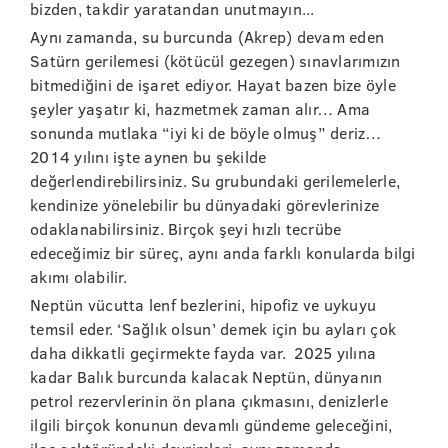
bizden, takdir yaratandan unutmayın...
Aynı zamanda, su burcunda (Akrep) devam eden
Satürn gerilemesi (kötücül gezegen) sınavlarımızın
bitmediğini de işaret ediyor. Hayat bazen bize öyle
şeyler yaşatır ki, hazmetmek zaman alır… Ama
sonunda mutlaka “iyi ki de böyle olmuş” deriz…
2014 yılını işte aynen bu şekilde
değerlendirebilirsiniz. Su grubundaki gerilemelerle,
kendinize yönelebilir bu dünyadaki görevlerinize
odaklanabilirsiniz. Birçok şeyi hızlı tecrübe
edeceğimiz bir süreç, aynı anda farklı konularda bilgi
akımı olabilir.
Neptün vücutta lenf bezlerini, hipofiz ve uykuyu
temsil eder. ‘Sağlık olsun’ demek için bu ayları çok
daha dikkatli geçirmekte fayda var. 2025 yılına
kadar Balık burcunda kalacak Neptün, dünyanın
petrol rezervlerinin ön plana çıkmasını, denizlerle
ilgili birçok konunun devamlı gündeme geleceğini,