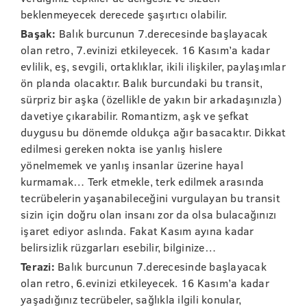
beklenmeyecek derecede şaşırtıcı olabilir.
Başak:
Balık burcunun 7.derecesinde başlayacak
olan retro, 7.evinizi etkileyecek. 16 Kasım’a kadar
evlilik, eş, sevgili, ortaklıklar, ikili ilişkiler, paylaşımlar
ön planda olacaktır. Balık burcundaki bu transit,
sürpriz bir aşka (özellikle de yakın bir arkadaşınızla)
davetiye çıkarabilir. Romantizm, aşk ve şefkat
duygusu bu dönemde oldukça ağır basacaktır. Dikkat
edilmesi gereken nokta ise yanlış hislere
yönelmemek ve yanlış insanlar üzerine hayal
kurmamak… Terk etmekle, terk edilmek arasında
tecrübelerin yaşanabileceğini vurgulayan bu transit
sizin için doğru olan insanı zor da olsa bulacağınızı
işaret ediyor aslında. Fakat Kasım ayına kadar
belirsizlik rüzgarları esebilir, bilginize…
Terazi:
Balık burcunun 7.derecesinde başlayacak
olan retro, 6.evinizi etkileyecek. 16 Kasım’a kadar
yaşadığınız tecrübeler, sağlıkla ilgili konular,