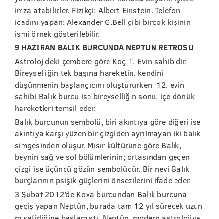
imza atabilirler. Fizikçi: Albert Einstein. Telefon
icadını yapan: Alexander G.Bell gibi birçok kişinin
ismi örnek gösterilebilir.
9 HAZİRAN BALIK BURCUNDA NEPTÜN RETROSU
Astrolojideki çembere göre Koç 1. Evin sahibidir.
Bireyselliğin tek başına hareketin, kendini
düşünmenin başlangıcını oluştururken, 12. evin
sahibi Balık burcu ise bireyselliğin sonu, içe dönük
hareketleri temsil eder.
Balık burcunun sembolü, biri akıntıya göre diğeri ise
akıntıya karşı yüzen bir çizgiden ayrılmayan iki balık
simgesinden oluşur. Mısır kültürüne göre Balık,
beynin sağ ve sol bölümlerinin; ortasından geçen
çizgi ise üçüncü gözün sembolüdür. Bir nevi Balık
burçlarının psişik güçlerini önsezilerini ifade eder.
3 Şubat 2012’de Kova burcundan Balık burcuna
geçiş yapan Neptün, burada tam 12 yıl sürecek uzun
misafirliğine başlamıştı. Neptün, modern astrolojiye