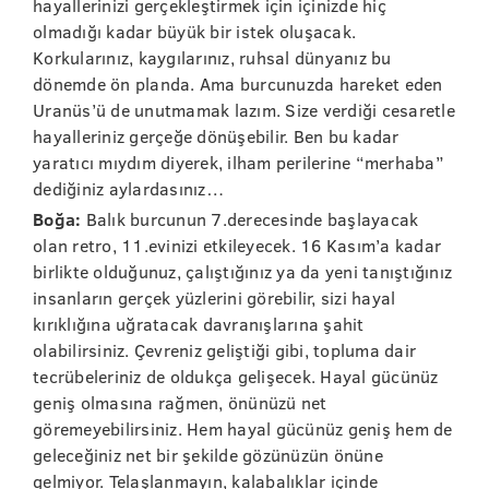
hayallerinizi gerçekleştirmek için içinizde hiç
olmadığı kadar büyük bir istek oluşacak.
Korkularınız, kaygılarınız, ruhsal dünyanız bu
dönemde ön planda. Ama burcunuzda hareket eden
Uranüs’ü de unutmamak lazım. Size verdiği cesaretle
hayalleriniz gerçeğe dönüşebilir. Ben bu kadar
yaratıcı mıydım diyerek, ilham perilerine “merhaba”
dediğiniz aylardasınız…
Boğa:
Balık burcunun 7.derecesinde başlayacak
olan retro, 11.evinizi etkileyecek. 16 Kasım’a kadar
birlikte olduğunuz, çalıştığınız ya da yeni tanıştığınız
insanların gerçek yüzlerini görebilir, sizi hayal
kırıklığına uğratacak davranışlarına şahit
olabilirsiniz. Çevreniz geliştiği gibi, topluma dair
tecrübeleriniz de oldukça gelişecek. Hayal gücünüz
geniş olmasına rağmen, önünüzü net
göremeyebilirsiniz. Hem hayal gücünüz geniş hem de
geleceğiniz net bir şekilde gözünüzün önüne
gelmiyor. Telaşlanmayın, kalabalıklar içinde