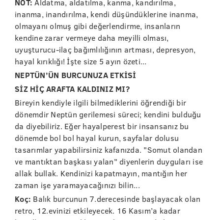
NOT:
Aldatma, aldatılma, kanma, kandırılma,
inanma, inandırılma, kendi düşündüklerine inanma,
olmayanı olmuş gibi değerlendirme, insanların
kendine zarar vermeye daha meyilli olması,
uyuşturucu-ilaç bağımlılığının artması, depresyon,
hayal kırıklığı! İşte size 5 ayın özeti...
NEPTÜN’ÜN BURCUNUZA ETKİSİ
SİZ HİÇ ARAFTA KALDINIZ MI?
Bireyin kendiyle ilgili bilmediklerini öğrendiği bir
dönemdir Neptün gerilemesi süreci; kendini bulduğu
da diyebiliriz. Eğer hayalperest bir insansanız bu
dönemde bol bol hayal kurun, sayfalar dolusu
tasarımlar yapabilirsiniz kafanızda. "Somut olandan
ve mantıktan başkası yalan" diyenlerin duyguları ise
allak bullak. Kendinizi kapatmayın, mantığın her
zaman işe yaramayacağınızı bilin...
Koç:
Balık burcunun 7.derecesinde başlayacak olan
retro, 12.evinizi etkileyecek. 16 Kasım’a kadar