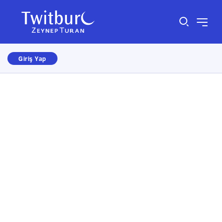
Giriş Yap
Size nasıl yardımcı olabiliriz?
×