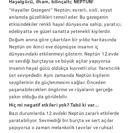
Hayalgücü, ilham, bilinçaltı; NEPTÜN!
“Hayaller Gezegeni” Neptün; esrarlı, sisli, soyut
anlamda güzellikleri temsil eder. Bu gezegenin
etkisindekiler renkli hayal dünyasına sahip, yaratıcı,
edebiyatta ve güzel sanatta yetenekli kişilerdir.
Doğum anına göre çıkartılan bir yıldız haritasında
Neptün on ikinci eve düşmüşse insanın iç
dünyasındaki etkilenmeyi gösterir. Neptün 12.evde
ve sevdiği burçtaysa ve büyük açılar yapıyorsa
insanın hayal gücü oldukça kuvvetli olur. Yaratıcılık
üst seviyededir. Aynı zamanda Neptün kişilerin
sezgilerinin de güçlenmesini sağlar. Önceden
yaşanabilecekleri öngörme ve rüyaların gerçeğe
yakın olduğu da görülebilir.
Hiç mi negatif etkileri yok? Tabii ki var…
Bazı durumlarda 12.evdeki Neptün zararlı etkilerde
yaratabiliyor. Sevmediği bir burçta ve sert açılar
yapıyorsa o zaman melankolik tavırlar ve ruhsal