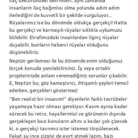
ilaç sektöründeki devrimleri, aynı zamanda
insanların ilaç bağımlısı olma yolunda adım adım
ilerlediğini de kuvvetli bir şekilde vurguluyor...
Rüyalarımız ise bu dönemde oldukça gerçekçi! Hatta
bu gerçekçi ve karmaşık rüyalar sıklıkla uykumuzu
bölebilir. Etrafımızdaki insanlardan ilginç rüyalar
duyabilir, bunların haberci rüyalar olduğunu
düşünebiliriz.
Neptün gerilemesi ile bu dönemde emin olduğunuz
birçok konuda yanılabilirsiniz. İş veya ortaklı
projelerinizde anlam veremediğiniz sorunlar çıkabilir.
E, Neptün bu; göz kamaştırıcı, ihtişamlı şeyleri temsil
ederken, gerçekleri göstermez!
“Ben realist bir insanım!” diyenlerin farklı tecrübeler
yaşamaya hazır olması gerekiyor. Kasım ayına kadar
sürecek bu retro, hayallerimizi ve görünenin dışında
gerçekleşen bazı konuların altını o kadar çok çizecek
ki, o gerçekçi tavrımız ister istemez törpülenecek.
Fakat şu ince çizgiyi de ayırt etmek lazım, bazı