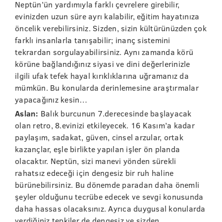
Neptün’ün yardımıyla farklı çevrelere girebilir,
evinizden uzun süre ayrı kalabilir, eğitim hayatınıza
öncelik verebilirsiniz. Sizden, sizin kültürünüzden çok
farklı insanlarla tanışabilir; inanç sistemini
tekrardan sorgulayabilirsiniz. Aynı zamanda körü
körüne bağlandığınız siyasi ve dini değerlerinizle
ilgili ufak tefek hayal kırıklıklarına uğramanız da
mümkün. Bu konularda derinlemesine araştırmalar
yapacağınız kesin…
Aslan:
Balık burcunun 7.derecesinde başlayacak
olan retro, 8.evinizi etkileyecek. 16 Kasım’a kadar
paylaşım, sadakat, güven, cinsel arzular, ortak
kazançlar, eşle birlikte yapılan işler ön planda
olacaktır. Neptün, sizi manevi yönden sürekli
rahatsız edeceği için dengesiz bir ruh haline
bürünebilirsiniz. Bu dönemde paradan daha önemli
şeyler olduğunu tecrübe edecek ve sevgi konusunda
daha hassas olacaksınız. Ayrıca duygusal konularda
verdiğiniz tepkiler de dengesiz ve sizden