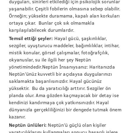
duyguları, sinirleri etkilediği için psikolojik sorunlar
yaşanabilir. Çeşitli fobilerin olmasına sebep olabilir.
Örneğin; yüksekte duramama, kapalı alan korkuları
ortaya çıkar. Bunlar çok sık olmamakla
karşılaşılabilecek durumlardır.
Temsil ettiği şeyler:
Hayal gücü, şaşkınlıklar,
sezgiler, uyuşturucu maddeler, bağımlılıklar, intihar,
mistik konular, görsel çalışmalar, fotoğrafçılık,
okyanuslar, su ile ilgili her şey Neptün
yönetimindedir.Neptün İnsanıysanız: Haritanızda
Neptün’ünüz kuvvetli bir açıdaysa duygularınızı
saklamakta başarılısınızdır. Hayal gücünüz
yüksektir. Bu da yaratıcılığı arttırır. Sezgiler ön
planda olur. Ama gözden kaçmayacak bir detay ise
kendinizi kandırmaya çok yatkınsınızdır. Hayal
dünyanızla gerçekliliğinizi bir dengede tutmak önem
kazanır.
Neptün ünlüleri:
Neptün’ü güçlü olan kişiler
yaratıcılıklarını kullanmaları sonucu başarılı işlere