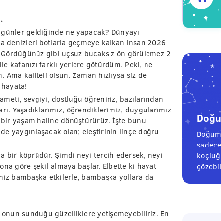
.
o günler geldiğinde ne yapacak? Dünyayı
 da denizleri botlarla geçmeye kalkan insan 2026
ir. Gördüğünüz gibi uçsuz bucaksız ön görülemez 2
ile kafanızı farklı yerlere götürdüm. Peki, ne
. Ama kaliteli olsun. Zaman hızlıysa siz de
 hayata!
meti, sevgiyi, dostluğu öğreniriz, bazılarından
kları. Yaşadıklarımız, öğrendiklerimiz, duygularımız
Doğum
k bir yaşam haline dönüştürürüz. İşte bunu
ride yaygınlaşacak olan; eleştirinin linçe doğru
Doğum 
sadece
a bir köprüdür. Şimdi neyi tercih edersek, neyi
koçluğu
ona göre şekil almaya başlar. Elbette ki hayat
çözebil
imiz bambaşka etkilerle, bambaşka yollara da
i onun sunduğu güzelliklere yetişemeyebiliriz. En