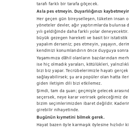
tarafı farklı bir tarafa göçecek.
Asla pes etmeyin. Duyarlılığınızı kaybetmeyin
Her geçen gün bireyselleşen, tüketen insan 
yöneteler devler, ağır yaptırımlarda bulunsa
yılı geldiğinde daha farklı yolar deneyecekt
büyük gezegen hareketi ve basit bir istatistik 
yapalım derseniz; pes etmeyin, yaşayın, derim
kendinizi konumlandırın önce duyguya sonra
Yaşamımıza dâhil olanların bazılarından merha
ise hiç olmadık yaraları, kötülükleri, yalnızlı
bizi biz yapar. Tecrübelerimizle hayatı gerçe
sağlayabilirsek; şu ara popüler olan hatta ile
giden iletişim dili bizi etkilemez.
Şimdi, tam da şuan; geçmişle gelecek arasınd
seçersek, neye karar verirsek geleceğimiz de 
bizim seçimlerimizden ibaret değildir. Kader
girebilir nihayetinde.
Bugünün kıymetini bilmek gerek.
Hayat bazen öyle karmaşık öylesine hızlıdır k