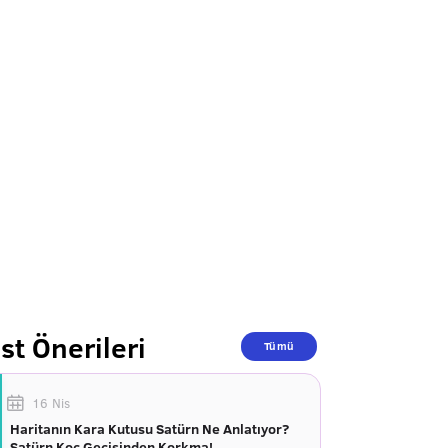
st Önerileri
Tümü
16 Nis
Haritanın Kara Kutusu Satürn Ne Anlatıyor?
Satürn Koç Geçişinden Korkma!