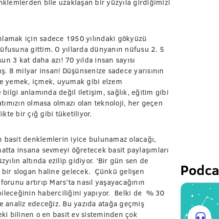
nklemlerden bile uzaklaşan bir yüzyıla girdiğimizi
anlamak için sadece 1950 yılındaki gökyüzü
fusuna gittim. O yıllarda dünyanın nüfusu 2. 5
un 3 kat daha azı! 70 yılda insan sayısı
. 8 milyar insan! Düşünsenize sadece yarısının
e yemek, içmek, uyumak gibi elzem
 bilgi anlamında değil iletişim, sağlık, eğitim gibi
tımızın olmasa olmazı olan teknoloji, her geçen
kte bir çığ gibi tüketiliyor.
n basit denklemlerin iyice bulunamaz olacağı,
hatta insana sevmeyi öğretecek basit paylaşımları
ılın altında ezilip gidiyor. ‘Bir gün sen de
Podca
ü bir slogan haline gelecek. Çünkü gelişen
nforunu artırıp Mars’ta nasıl yaşayacağının
bileceğinin haberciliğini yapıyor. Belki de % 30
te analiz edeceğiz. Bu yazıda atağa geçmiş
ideki bilinen o en basit ev sisteminden çok