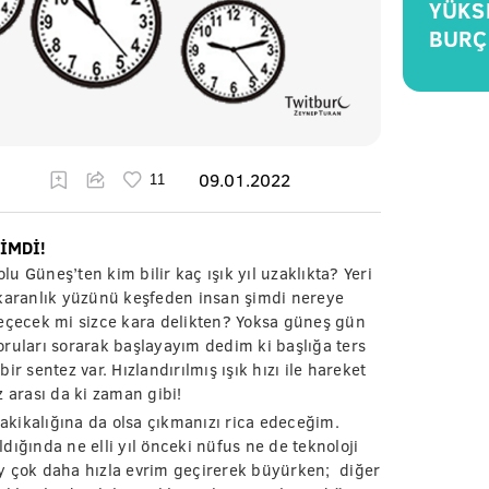
YÜKS
BURÇ
09.01.2022
İMDİ!
üneş’ten kim bilir kaç ışık yıl uzaklıkta? Yeri
 karanlık yüzünü keşfeden insan şimdi nereye
eçecek mi sizce kara delikten? Yoksa güneş gün
ruları sorarak başlayayım dedim ki başlığa ters
r sentez var. Hızlandırılmış ışık hızı ile hareket
 arası da ki zaman gibi!
 dakikalığına da olsa çıkmanızı rica edeceğim.
dığında ne elli yıl önceki nüfus ne de teknoloji
y çok daha hızla evrim geçirerek büyürken; diğer