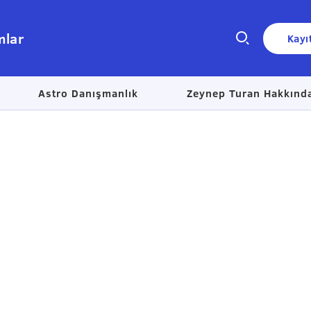
mlar
Kayı
Astro Danışmanlık
Zeynep Turan Hakkınd
Size nasıl yardımcı olabiliriz?