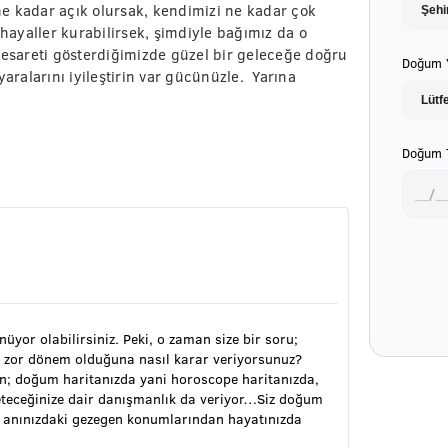
e kadar açık olursak, kendimizi ne kadar çok
 hayaller kurabilirsek, şimdiyle bağımız da o
cesareti gösterdiğimizde güzel bir geleceğe doğru
Doğum Y
ralarını iyileştirin var gücünüzle. Yarına
Doğum T
ünüyor olabilirsiniz. Peki, o zaman size bir soru;
 zor dönem olduğuna nasıl karar veriyorsunuz?
ran; doğum haritanızda yani horoscope haritanızda,
öneteceğinize dair danışmanlık da veriyor…Siz doğum
m anınızdaki gezegen konumlarından hayatınızda