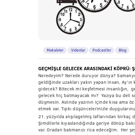
Makaleler
Videolar
Podcastler
Blog
GEÇMİŞLE GELECEK ARASINDAKİ KÖPRÜ: Ş
Neredeyim? Nerede duruyor dünya? Samanyolu G
geldiğinde uzakları yakın yapan insan, Ay’ın
gidecek? Bitecek mi keşfetmesi insanlığın, g
gelecek hiç batmayacak mı? Yazıya bu deli so
düşmesin. Aslında yazının içinde kısa ama öz bi
etmek var. Tıpkı düşüncelerinizle duygularınız
21. yüzyılda alışılagelmiş laflarından birkaç
Şimdilerle kıyaslandığında geriye dönüp bakıl
var. Oradan bakmanızı rica edeceğim. Her şe