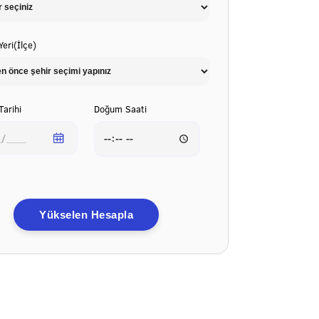
eri(İlçe)
arihi
Doğum Saati
Yükselen Hesapla