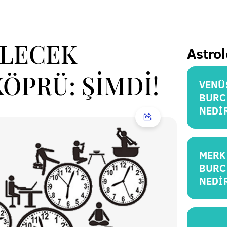
ELECEK
Astrol
ÖPRÜ: ŞİMDİ!
VENÜ
BURC
NEDİ
MERK
BURC
NEDİ