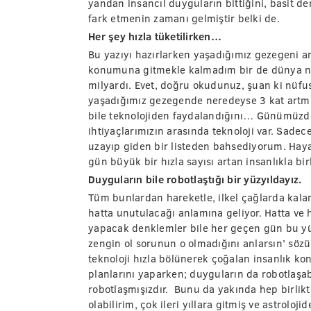
yandan insancıl duyguların bittiğini, basit de
fark etmenin zamanı gelmiştir belki de.
Her şey hızla tüketilirken…
Bu yazıyı hazırlarken yaşadığımız gezegeni 
konumuna gitmekle kalmadım bir de dünya nü
milyardı. Evet, doğru okudunuz, şuan ki nüfus
yaşadığımız gezegende neredeyse 3 kat artmış
bile teknolojiden faydalandığını… Günümüzd
ihtiyaçlarımızın arasında teknoloji var. Sadece
uzayıp giden bir listeden bahsediyorum. Haya
gün büyük bir hızla sayısı artan insanlıkla birli
Duyguların bile robotlaştığı bir yüzyıldayız.
Tüm bunlardan hareketle, ilkel çağlarda kala
hatta unutulacağı anlamına geliyor. Hatta ve 
yapacak denklemler bile her geçen gün bu yüzy
zengin ol sorunun o olmadığını anlarsın’ söz
teknoloji hızla bölünerek çoğalan insanlık ko
planlarını yaparken; duyguların da robotlaşa
robotlaşmışızdır. Bunu da yakında hep birlik
olabilirim, çok ileri yıllara gitmiş ve astroloj