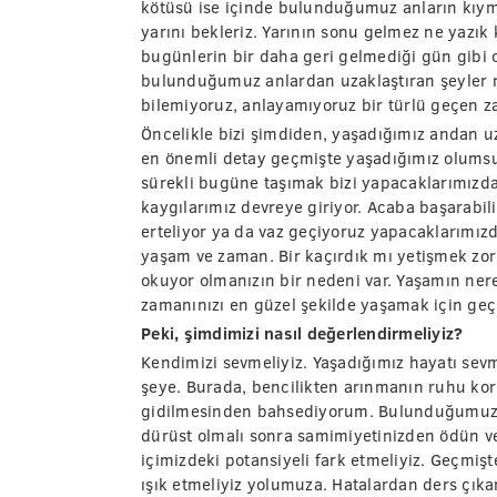
kötüsü ise içinde bulunduğumuz anların kıyme
yarını bekleriz. Yarının sonu gelmez ne yazık 
bugünlerin bir daha geri gelmediği gün gibi o
bulunduğumuz anlardan uzaklaştıran şeyler n
bilemiyoruz, anlayamıyoruz bir türlü geçen 
Öncelikle bizi şimdiden, yaşadığımız andan u
en önemli detay geçmişte yaşadığımız olums
sürekli bugüne taşımak bizi yapacaklarımızda
kaygılarımız devreye giriyor. Acaba başarabil
erteliyor ya da vaz geçiyoruz yapacaklarımızd
yaşam ve zaman. Bir kaçırdık mı yetişmek zor 
okuyor olmanızın bir nedeni var. Yaşamın ner
zamanınızı en güzel şekilde yaşamak için geç 
Peki, şimdimizi nasıl değerlendirmeliyiz?
Kendimizi sevmeliyiz. Yaşadığımız hayatı sev
şeye. Burada, bencilikten arınmanın ruhu kor
gidilmesinden bahsediyorum. Bulunduğumuz
dürüst olmalı sonra samimiyetinizden ödün v
içimizdeki potansiyeli fark etmeliyiz. Geçmiş
ışık etmeliyiz yolumuza. Hatalardan ders çıka