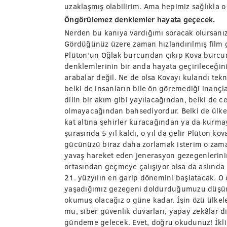
uzaklaşmış olabilirim. Ama hepimiz sağlıkla o
Öngörülemez denklemler hayata geçecek.
Nerden bu kanıya vardığımı soracak olursanız;
Gördüğünüz üzere zaman hızlandırılmış film gi
Plüton’un Oğlak burcundan çıkıp Kova burcu
denklemlerinin bir anda hayata geçirileceğini
arabalar değil. Ne de olsa Kovayı kulandı tek
belki de insanların bile ön göremediği inanç
dilin bir akım gibi yayılacağından, belki de c
olmayacağından bahsediyordur. Belki de ülkel
kat altına şehirler kuracağından ya da kurm
şurasında 5 yıl kaldı, o yıl da gelir Plüton k
gücünüzü biraz daha zorlamak isterim o zaman
yavaş hareket eden jenerasyon gezegenlerini
ortasından geçmeye çalışıyor olsa da aslınd
21. yüzyılın en garip dönemini başlatacak. O
yaşadığımız gezegeni doldurduğumuzu düşünür
okumuş olacağız o güne kadar. İşin özü ülkele
mu, siber güvenlik duvarları, yapay zekâlar di
gündeme gelecek. Evet, doğru okudunuz! İkl