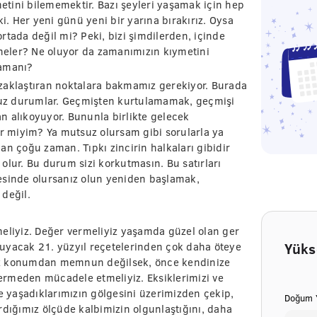
tini bilememektir. Bazı şeyleri yaşamak için hep
ki. Her yeni günü yeni bir yarına bırakırız. Oysa
rtada değil mi? Peki, bizi şimdilerden, içinde
eler? Ne oluyor da zamanımızın kıymetini
zamanı?
zaklaştıran noktalara bakmamız gerekiyor. Burada
uz durumlar. Geçmişten kurtulamamak, geçmişi
n alıkoyuyor. Bununla birlikte gelecek
ir miyim? Ya mutsuz olursam gibi sorularla ya
an çoğu zaman. Tıpkı zincirin halkaları gibidir
olur. Bu durum sizi korkutmasın. Bu satırları
esinde olursanız olun yeniden başlamak,
değil.
meliyiz. Değer vermeliyiz yaşamda güzel olan ger
Yüks
uyacak 21. yüzyıl reçetelerinden çok daha öteye
 konumdan memnun değilsek, önce kendinize
ermeden mücadele etmeliyiz. Eksiklerimizi ve
te yaşadıklarımızın gölgesini üzerimizden çekip,
Doğum Y
rdığımız ölçüde kalbimizin olgunlaştığını, daha