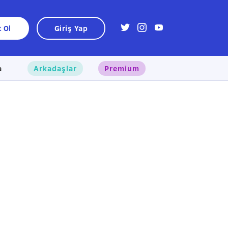
t Ol
Giriş Yap
a
Arkadaşlar
Premium
×