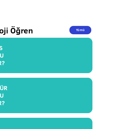
oji Öğren
Tümü
S
U
R?
ÜR
U
R?