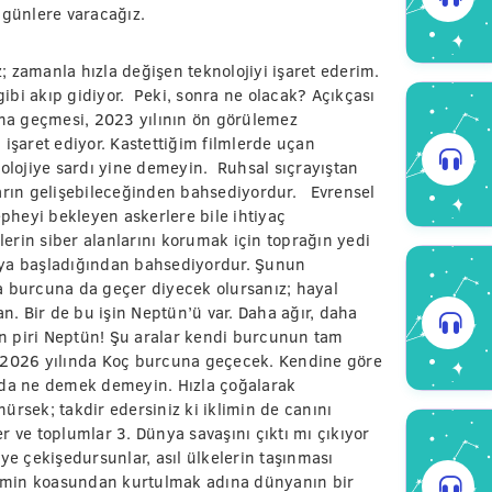
 günlere varacağız.
 zamanla hızla değişen teknolojiyi işaret ederim.
bi akıp gidiyor. Peki, sonra ne olacak? Açıkçası
na geçmesi, 2023 yılının ön görülemez
 işaret ediyor. Kastettiğim filmlerde uçan
nolojiye sardı yine demeyin. Ruhsal sıçrayıştan
ların gelişebileceğinden bahsediyordur. Evrensel
epheyi bekleyen askerlere bile ihtiyaç
erin siber alanlarını korumak için toprağın yedi
aya başladığından bahsediyordur. Şunun
ova burcuna da geçer diyecek olursanız; hayal
. Bir de bu işin Neptün’ü var. Daha ağır, daha
n piri Neptün! Şu aralar kendi burcunun tam
a 2026 yılında Koç burcuna geçecek. Kendine göre
 da ne demek demeyin. Hızla çoğalarak
sek; takdir edersiniz ki iklimin de canını
r ve toplumlar 3. Dünya savaşını çıktı mı çıkıyor
ye çekişedursunlar, asıl ülkelerin taşınması
imin koasundan kurtulmak adına dünyanın bir