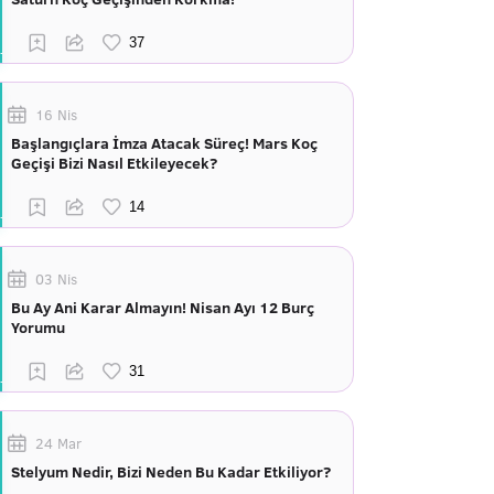
16 Nis
Başlangıçlara İmza Atacak Süreç! Mars Koç
Geçişi Bizi Nasıl Etkileyecek?
03 Nis
Bu Ay Ani Karar Almayın! Nisan Ayı 12 Burç
Yorumu
24 Mar
Stelyum Nedir, Bizi Neden Bu Kadar Etkiliyor?