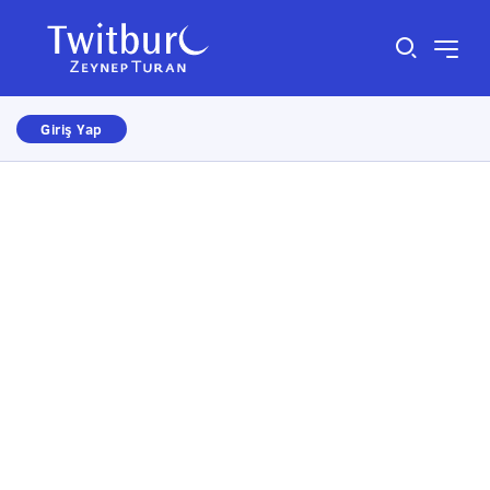
Giriş Yap
Size nasıl yardımcı olabiliriz?
×