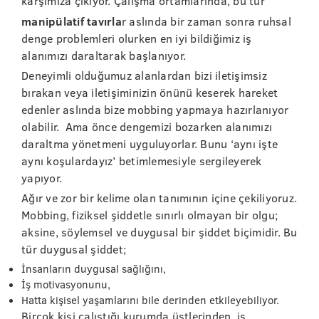
karşımıza çıkıyor. Çalışma ortamlarında, bu tür
manipülatif tavırla
r aslında bir zaman sonra ruhsal
denge problemleri olurken en iyi bildiğimiz iş
alanımızı daraltarak başlanıyor.
Deneyimli olduğumuz alanlardan bizi iletişimsiz
bırakan veya iletişiminizin önünü keserek hareket
edenler aslında bize mobbing yapmaya hazırlanıyor
olabilir. Ama önce dengemizi bozarken alanımızı
daraltma yönetmeni uyguluyorlar. Bunu ‘aynı işte
aynı koşulardayız’ betimlemesiyle sergileyerek
yapıyor.
Ağır ve zor bir kelime olan tanımının içine çekiliyoruz.
Mobbing, fiziksel şiddetle sınırlı olmayan bir olgu;
aksine, söylemsel ve duygusal bir şiddet biçimidir. Bu
tür duygusal şiddet;
İnsanların duygusal sağlığını,
İş motivasyonunu,
Hatta kişisel yaşamlarını bile derinden etkileyebiliyor.
Birçok kişi çalıştığı kurumda üstlerinden, iş