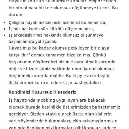
Hayatımızda sürekli olumsuz konuları empoze eden
birinin olması bizi de olumsuz düşünmeye itecek. Bu
durum;
Çalışma hayatımızdaki eski azmimizi bulamamıza,
İşimiz hakkında sürekli kötü düşünmemize,
İş arkadaşlarımız hakkında olumsuz düşünmeye
başlamamıza yol açacak.
Hayatımızı bu kadar olumsuz etkileyen bir olaya
karşı ‘dur’ demek tamamen bize kalmış. Çünkü
başkasının düşünceleri bizimle aynı olmak zorunda
değil ve bizde işimiz hakkında onun kadar olumsuz
düşünmek zorunda değiliz. Bu kişiyle arkadaşlık
ilişkilerimizi kontrol ederek işe başlayabiliriz.
Kendimizi Huzursuz Hissederiz
İş hayatında mobbing uygulayanlara bakacak
olursak burada kesinlikle üstlerimizden bahsetmemiz
gerekiyor. Bizden statü olarak üstte olan kişilerin
sert söylemlerde bulunmaları, ekip arkadaşlarımızın
yanında özgüvenimizi kırmaları gibi konular sadece