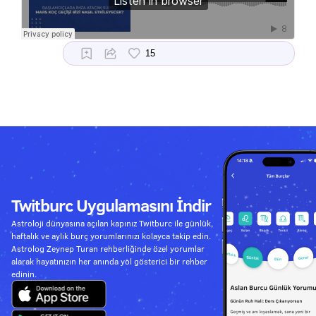
Twitburc Uygulamasını İndir
Astroloji dünyasına açılan kapınız Twitburc ile günlük,
haftalık ve aylık burç yorumlarınızı kolayca takip edin.
Astrolog Zeynep Turan rehberliğinde özel yorumlar
alarak hayatınızın her anında yol gösterici bir rehber
edinin.