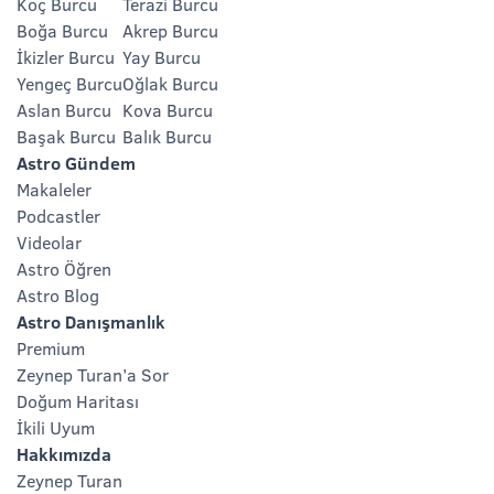
Koç Burcu
Terazi Burcu
Boğa Burcu
Akrep Burcu
İkizler Burcu
Yay Burcu
Yengeç Burcu
Oğlak Burcu
Aslan Burcu
Kova Burcu
Başak Burcu
Balık Burcu
Astro Gündem
Makaleler
Podcastler
Videolar
Astro Öğren
Astro Blog
Astro Danışmanlık
Premium
Zeynep Turan’a Sor
Doğum Haritası
İkili Uyum
Hakkımızda
Zeynep Turan