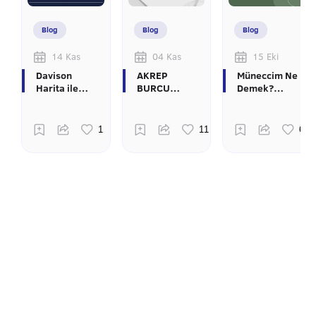
Blog
Blog
Blog
14 Kas
04 Kas
15 Eki
Davison
AKREP
Müneccim Ne
Harita ile
BURCU
Demek?
İlgili Merak
ÜNLÜLER
Osmanlı'da
Edilenler
Astroloji