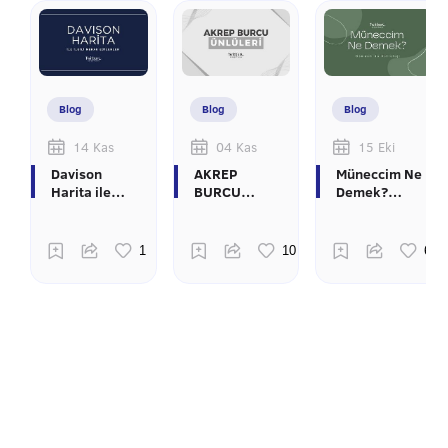
Blog
Blog
Blog
14 Kas
04 Kas
15 Eki
Davison
AKREP
Müneccim Ne
Harita ile
BURCU
Demek?
İlgili Merak
ÜNLÜLER
Osmanlı'da
Edilenler
Astroloji