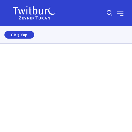
Giriş Yap
Size nasıl yardımcı olabiliriz?
×