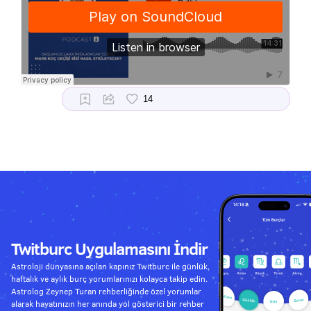
Twitburc Uygulamasını İndir
Astroloji dünyasına açılan kapınız Twitburc ile günlük,
haftalık ve aylık burç yorumlarınızı kolayca takip edin.
Astrolog Zeynep Turan rehberliğinde özel yorumlar
alarak hayatınızın her anında yol gösterici bir rehber