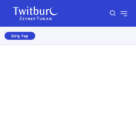
Giriş Yap
Size nasıl yardımcı olabiliriz?
×