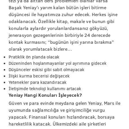
tezi ya da alttan ders problemleri olanlar varsa
Başak Yeniay’ı yarım kalan bütün işleri bitirme
düşüncesi ile hayatımıza zuhur edecek.
Herkes işine
odaklanacak. Özellikle kitap, makale ve bunun gibi
konularla aylardır yorulanlardansanız gökyüzü,
jenerasyon gezegenlerinin birbiriyle 24 derecede
kontak kurmasını; “bugünün işini yarına bırakma”
olarak yorumlatacak bizlere…
Pratiklik ön planda olacak
Düzeninden hoşlanmayanlar yol ayrımına gidecek
Düşünceler eskisi gibi sabit olmayacak
İlişki kurma becerisi değişecek
Yetenekler para kazandıracak
İletişimde teknoloji kullanımı artacak
Yeniay Hangi Konuları İşleyecek?
Güven ve para evinde meydana gelen Yeniay, Mars ile
uyumunda sağlamcılığa ve girişimciliğe vurgu
yapacak. Finansal konuları hızlandıracak, borsaya
hareketlilik katacak. Ülkemizdeki aile şirketleri