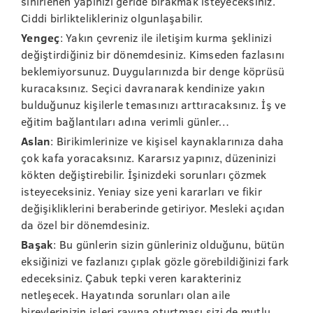
sinirlenen yapınızı geride bırakmak isteyeceksiniz.
Ciddi birliktelikleriniz olgunlaşabilir.
Yengeç
: Yakın çevreniz ile iletişim kurma şeklinizi
değiştirdiğiniz bir dönemdesiniz. Kimseden fazlasını
beklemiyorsunuz. Duygularınızda bir denge köprüsü
kuracaksınız. Seçici davranarak kendinize yakın
bulduğunuz kişilerle temasınızı arttıracaksınız. İş ve
eğitim bağlantıları adına verimli günler…
Aslan
: Birikimlerinize ve kişisel kaynaklarınıza daha
çok kafa yoracaksınız. Kararsız yapınız, düzeninizi
kökten değiştirebilir. İşinizdeki sorunları çözmek
isteyeceksiniz. Yeniay size yeni kararları ve fikir
değişikliklerini beraberinde getiriyor. Mesleki açıdan
da özel bir dönemdesiniz.
Başak
: Bu günlerin sizin günleriniz olduğunu, bütün
eksiğinizi ve fazlanızı çıplak gözle görebildiğinizi fark
edeceksiniz. Çabuk tepki veren karakteriniz
netleşecek. Hayatında sorunları olan aile
bireylerinizin işleri rayına oturtması sizi de mutlu