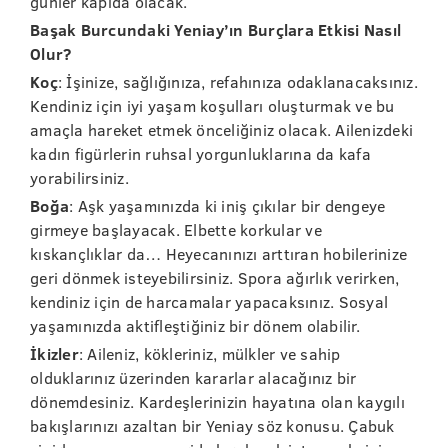
günler kapıda olacak.
Başak Burcundaki Yeniay’ın Burçlara Etkisi Nasıl
Olur?
Koç
: İşinize, sağlığınıza, refahınıza odaklanacaksınız.
Kendiniz için iyi yaşam koşulları oluşturmak ve bu
amaçla hareket etmek önceliğiniz olacak. Ailenizdeki
kadın figürlerin ruhsal yorgunluklarına da kafa
yorabilirsiniz.
Boğa
: Aşk yaşamınızda ki iniş çıkılar bir dengeye
girmeye başlayacak. Elbette korkular ve
kıskançlıklar da… Heyecanınızı arttıran hobilerinize
geri dönmek isteyebilirsiniz. Spora ağırlık verirken,
kendiniz için de harcamalar yapacaksınız. Sosyal
yaşamınızda aktifleştiğiniz bir dönem olabilir.
İkizler
: Aileniz, kökleriniz, mülkler ve sahip
olduklarınız üzerinden kararlar alacağınız bir
dönemdesiniz. Kardeşlerinizin hayatına olan kaygılı
bakışlarınızı azaltan bir Yeniay söz konusu. Çabuk