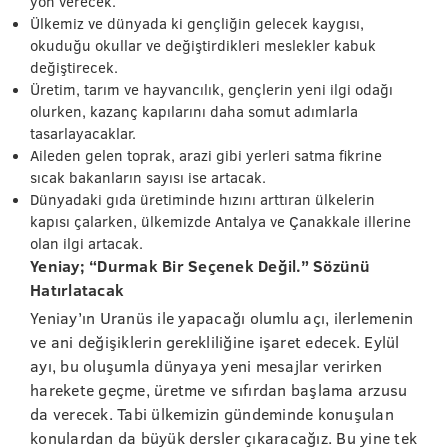
yön verecek.
Ülkemiz ve dünyada ki gençliğin gelecek kaygısı,
okuduğu okullar ve değiştirdikleri meslekler kabuk
değiştirecek.
Üretim, tarım ve hayvancılık, gençlerin yeni ilgi odağı
olurken, kazanç kapılarını daha somut adımlarla
tasarlayacaklar.
Aileden gelen toprak, arazi gibi yerleri satma fikrine
sıcak bakanların sayısı ise artacak.
Dünyadaki gıda üretiminde hızını arttıran ülkelerin
kapısı çalarken, ülkemizde Antalya ve Çanakkale illerine
olan ilgi artacak.
Yeniay; “Durmak Bir Seçenek Değil.” Sözünü
Hatırlatacak
Yeniay’ın Uranüs ile yapacağı olumlu açı, ilerlemenin
ve ani değişiklerin gerekliliğine işaret edecek. Eylül
ayı, bu oluşumla dünyaya yeni mesajlar verirken
harekete geçme, üretme ve sıfırdan başlama arzusu
da verecek. Tabi ülkemizin gündeminde konuşulan
konulardan da büyük dersler çıkaracağız. Bu yine tek