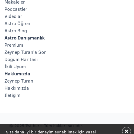
Makaleler
Podcastler
Videolar
Astro Öğren
Astro Blog
Astro Danışmanlık
Premium
Zeynep Turan’a Sor
Doğum Haritası
İkili Uyum
Hakkımızda
Zeynep Turan
Hakkımızda
İletişim
© 2025 Twitburc. Tüm hakları saklıdır.
Gizlilik Politikası
Size daha iyi bir deneyim sunabilmek için yasal