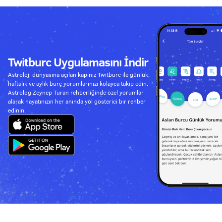
Twitburc Uygulamasını İndir
Astroloji dünyasına açılan kapınız Twitburc ile günlük,
haftalık ve aylık burç yorumlarınızı kolayca takip edin.
Astrolog Zeynep Turan rehberliğinde özel yorumlar
alarak hayatınızın her anında yol gösterici bir rehber
edinin.