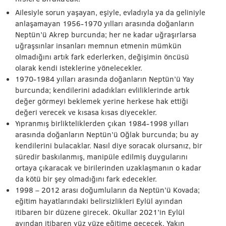
Ailesiyle sorun yaşayan, eşiyle, evladıyla ya da geliniyle
anlaşamayan 1956-1970 yılları arasında doğanların
Neptün’ü Akrep burcunda; her ne kadar uğraşırlarsa
uğraşsınlar insanları memnun etmenin mümkün
olmadığını artık fark ederlerken, değişimin öncüsü
olarak kendi isteklerine yönelecekler.
1970-1984 yılları arasında doğanların Neptün’ü Yay
burcunda; kendilerini adadıkları evliliklerinde artık
değer görmeyi beklemek yerine herkese hak ettiği
değeri verecek ve kısasa kısas diyecekler.
Yıpranmış birlikteliklerden çıkan 1984-1998 yılları
arasında doğanların Neptün’ü Oğlak burcunda; bu ay
kendilerini bulacaklar. Nasıl diye soracak olursanız, bir
süredir baskılanmış, manipüle edilmiş duygularını
ortaya çıkaracak ve birilerinden uzaklaşmanın o kadar
da kötü bir şey olmadığını fark edecekler.
1998 – 2012 arası doğumluların da Neptün’ü Kovada;
eğitim hayatlarındaki belirsizlikleri Eylül ayından
itibaren bir düzene girecek. Okullar 2021’in Eylül
ayından itibaren yüz yüze eğitime geçecek. Yakın