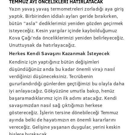
TEMMUZ AYI ÖNCELİKLERİ HATIRLATACAK
Yazın yavaş yavaş termometreleri zorladığı aya giriş
yaptık. Birbirinden iddialı ayları geride bırakırken,
bütün “asla” dediklerimizi yeniden gözden geçirmek
isteyeceğiz. Kesin yargılar içinde kaybolduğumuz
Kova Çağı’nda önceliklerimizi yeniden belirleyeceğiz.
Unuttuysak da hatırlayacağız.
Herkes Kendi Savaşını Kazanmak İsteyecek
Kendiniz için yaptığınız bütün değişimleri
düşündüğünüz anda bu kadar önemli virajı nasıl
verdiğinizi düşüneceksiniz. Tecrübenin
gururlandırdığı günlerden geçtiğimizi bu olayla daha
iyi anlayacağız. Gökyüzüne umutla bakıp, henüz
başaramadıklarımız için ilk adımı atacağız. Kendi
savaşımızdan nasıl sağ çıktığımızı herkese
göstereceğiz. İşlerin tersine dönebileceği Temmuz
ayında belki de hayatımızın en önemli kararlarını
vereceğiz. Gelişine yaşanan duygular, yerini keskin
hislere bırakacak.