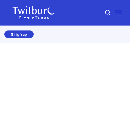
Giriş Yap
Size nasıl yardımcı olabiliriz?
×