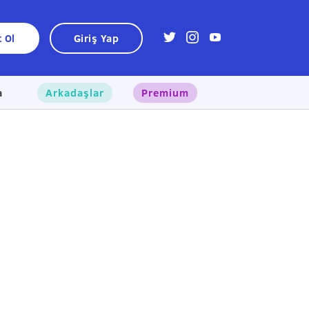
t Ol
Giriş Yap
a
Arkadaşlar
Premium
×