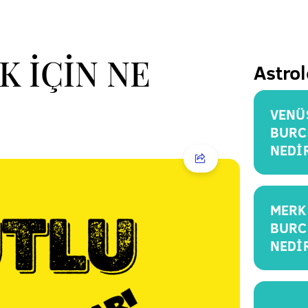
 İÇİN NE
Astrol
VENÜ
BURC
NEDİ
MERK
BURC
NEDİ