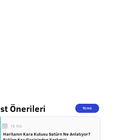
st Önerileri
Tümü
16 Nis
Haritanın Kara Kutusu Satürn Ne Anlatıyor?
Satürn Koç Geçişinden Korkma!