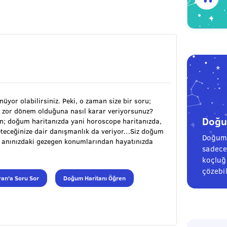
ünüyor olabilirsiniz. Peki, o zaman size bir soru;
 zor dönem olduğuna nasıl karar veriyorsunuz?
Doğum
ran; doğum haritanızda yani horoscope haritanızda,
öneteceğinize dair danışmanlık da veriyor…Siz doğum
Doğum 
m anınızdaki gezegen konumlarından hayatınızda
sadece
koçluğu
çözebil
an'a Soru Sor
Doğum Haritanı Öğren