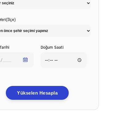
eri(İlçe)
arihi
Doğum Saati
Yükselen Hesapla