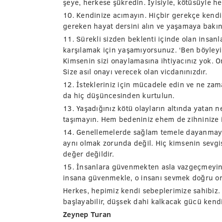
şeye, herkese şükredin. İyisiyle, kötüsüyle her
10. Kendinize acımayın. Hiçbir gerekçe kend
gereken hayat dersini alın ve yaşamaya bakın
11. Sürekli sizden beklenti içinde olan insan
karşılamak için yaşamıyorsunuz. ‘Ben böyley
Kimsenin sizi onaylamasına ihtiyacınız yok.
Size asıl onayı verecek olan vicdanınızdır.
12. İstekleriniz için mücadele edin ve ne za
da hiç düşüncesinden kurtulun.
13. Yaşadığınız kötü olayların altında yatan 
taşımayın. Hem bedeniniz ehem de zihninize ih
14. Genellemelerde sağlam temele dayanmaya
aynı olmak zorunda değil. Hiç kimsenin sevgisi
değer değildir.
15. İnsanlara güvenmekten asla vazgeçmeyin. B
insana güvenmekle, o insanı sevmek doğru oran
Herkes, hepimiz kendi sebeplerimize sahibiz.
başlayabilir, düşsek dahi kalkacak gücü kend
Zeynep Turan