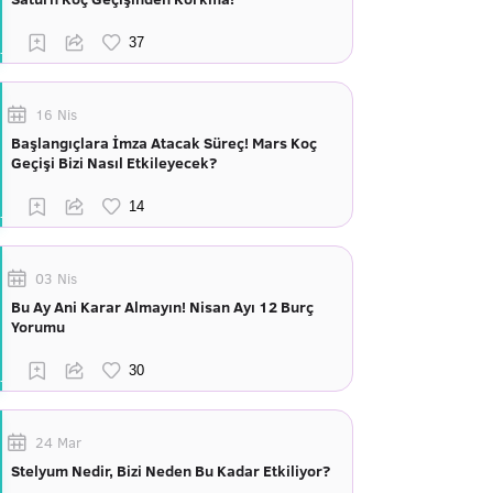
16 Nis
Başlangıçlara İmza Atacak Süreç! Mars Koç
Geçişi Bizi Nasıl Etkileyecek?
03 Nis
Bu Ay Ani Karar Almayın! Nisan Ayı 12 Burç
Yorumu
24 Mar
Stelyum Nedir, Bizi Neden Bu Kadar Etkiliyor?