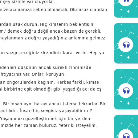
 şey sizinle var oluyorlar.
inize acımanıza sebep olmamalı. Olumsuz olandan
.
lardan uzak durun. Hiç kimsenin beklentisini
im.’ demek doğru değil ancak bazen de gerekli.
 Onaylanmanız doğru yaşadığınız anlamına gelmez.
man vazgeçeceğinize kendiniz karar verin. Hep ya
nedenleri düşünün ancak sürekli zihninizde
tiyacınız var. Onları koruyun.
n öngörülerden kaçının. Herkes farklı, kimse
 birbirine eşit olmadığı gibi yaşadığı acı da eş
ir insan aynı hatayı ancak isterse tekrarlar. Bir
tılıdır. İnsan hiç sevgisiz yaşayabilir mi?
 Yaşamımızı güzelleştirmek için bir yerden
imizde her zaman buluruz. Yeter ki isteyelim.