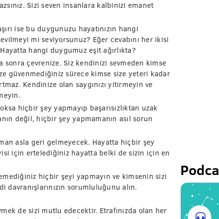
zsınız. Sizi seven insanlara kalbinizi emanet
 aşırı ise bu duygunuzu hayatınızın hangi
evilmeyi mi seviyorsunuz? Eğer cevabını her ikisi
 Hayatta hangi duygumuz eşit ağırlıkta?
ha sonra çevrenize. Siz kendinizi sevmeden kimse
nize güvenmediğiniz sürece kimse size yeteri kadar
rtmaz. Kendinize olan saygınızı yitirmeyin ve
meyin.
yoksa hiçbir şey yapmayıp başarısızlıktan uzak
ın değil, hiçbir şey yapmamanın asıl sorun
aman asla geri gelmeyecek. Hayatta hiçbir şey
i için ertelediğiniz hayatta belki de sizin için en
Podca
emediğiniz hiçbir şeyi yapmayın ve kimsenin sizi
i davranışlarınızın sorumluluğunu alın.
mek de sizi mutlu edecektir. Etrafınızda olan her