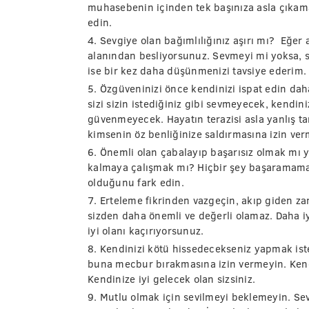
muhasebenin içinden tek başınıza asla çıkama
edin.
4. Sevgiye olan bağımlılığınız aşırı mı? Eğer
alanından besliyorsunuz. Sevmeyi mi yoksa, s
ise bir kez daha düşünmenizi tavsiye ederim.
5. Özgüveninizi önce kendinizi ispat edin da
sizi sizin istediğiniz gibi sevmeyecek, kendi
güvenmeyecek. Hayatın terazisi asla yanlış ta
kimsenin öz benliğinize saldırmasına izin ver
6. Önemli olan çabalayıp başarısız olmak mı 
kalmaya çalışmak mı? Hiçbir şey başaramaman
olduğunu fark edin.
7. Erteleme fikrinden vazgeçin, akıp giden z
sizden daha önemli ve değerli olamaz. Daha iyis
iyi olanı kaçırıyorsunuz.
8. Kendinizi kötü hissedecekseniz yapmak ist
buna mecbur bırakmasına izin vermeyin. Kend
Kendinize iyi gelecek olan sizsiniz.
9. Mutlu olmak için sevilmeyi beklemeyin. Sev