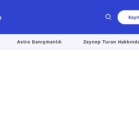
n
Kayı
Astro Danışmanlık
Zeynep Turan Hakkınd
Size nasıl yardımcı olabiliriz?