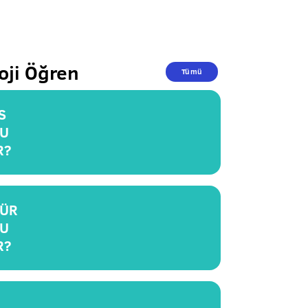
oji Öğren
Tümü
S
U
R?
ÜR
U
R?