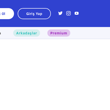
t Ol
Giriş Yap
a
Arkadaşlar
Premium
×