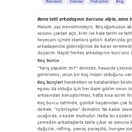
Makaleler
Videolar
Podcastler
Blog
Bana tatil arkadaşının burcunu söyle, sana 
Malum, yaz mevsimindeyiz. Birçoğumuzun aklı 
sezonu çoktan açtı, kimi ise hala tarihi ve tat
heyecanı içinde olanlara gelsin. Kafanızda gid
arkadaşınızla gideceğinize de karar vereme
duyarım. Haydi herkes arkadaşının burcunu ö
Koç burcu
“Yarış yapalım mı?” denizde, havuzda çevresi
görürseniz, onun bir Koç insanı olduğunu vars
Koç burçları
hareketten ve kalabalıktan beslen
egosu da olduğu için her daim gözler onun üs
arkasından konuşturması, hatta kısa süreli il
Koç burcu tatilinde, günlük hayatından çok fa
demek, “rutinleşme” demektir. Ne kadar severe
uzağında, o kadar mutludur. Hatta bu yüzden t
çevreden arkadaşlarla tatile çıkar ve sonuna k
dağcılık, rafting, yamaç paraşütü, bungee ju