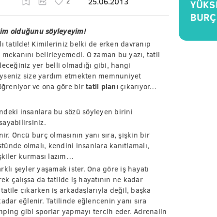
25.06.2013
YÜKS
BURÇ
kim olduğunu söyleyeyim!
tatilde! Kimileriniz belki de erken davranıp
il mekanını belirleyemedi. O zaman bu yazı, tatil
eceğiniz yer belli olmadığı gibi, hangi
diyseniz size yardım etmekten memnuniyet
ğreniyor ve ona göre bir
tatil planı
çıkarıyor…
ndeki insanlara bu sözü söyleyen birini
ayabilirsiniz.
ir. Öncü burç olmasının yanı sıra, şişkin bir
tünde olmalı, kendini insanlara kanıtlamalı,
işkiler kurması lazım…
rklı şeyler yaşamak ister. Ona göre iş hayatı
k çalışsa da tatilde iş hayatının ne kadar
atile çıkarken iş arkadaşlarıyla değil, başka
adar eğlenir. Tatilinde eğlencenin yanı sıra
mping gibi sporlar yapmayı tercih eder. Adrenalin