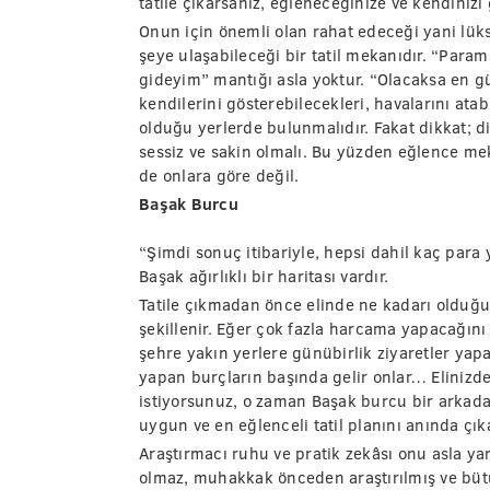
tatile çıkarsanız, eğleneceğinize ve kendinizi
Onun için önemli olan rahat edeceği yani lüks,
şeye ulaşabileceği bir tatil mekanıdır. “Para
gideyim” mantığı asla yoktur. “Olacaksa en g
kendilerini gösterebilecekleri, havalarını ata
olduğu yerlerde bulunmalıdır. Fakat dikkat; d
sessiz ve sakin olmalı. Bu yüzden eğlence me
de onlara göre değil.
Başak Burcu
“Şimdi sonuç itibariyle, hepsi dahil kaç para
Başak ağırlıklı bir haritası vardır.
Tatile çıkmadan önce elinde ne kadarı olduğu
şekillenir. Eğer çok fazla harcama yapacağını 
şehre yakın yerlere günübirlik ziyaretler yapara
yapan burçların başında gelir onlar… Elinizde
istiyorsunuz, o zaman Başak burcu bir arkada
uygun ve en eğlenceli tatil planını anında çık
Araştırmacı ruhu ve pratik zekâsı onu asla ya
olmaz, muhakkak önceden araştırılmış ve bütü