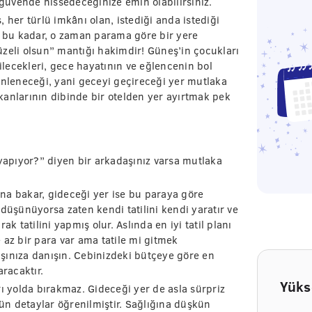
 güvende hissedeceğinize emin olabilirsiniz.
 her türlü imkânı olan, istediği anda istediği
m bu kadar, o zaman parama göre bir yere
üzeli olsun” mantığı hakimdir! Güneş’in çocukları
bilecekleri, gece hayatının ve eğlencenin bol
inleneceği, yani geceyi geçireceği yer mutlaka
kanlarının dibinde bir otelden yer ayırtmak pek
 yapıyor?” diyen bir arkadaşınız varsa mutlaka
na bakar, gideceği yer ise bu paraya göre
düşünüyorsa zaten kendi tatilini kendi yaratır ve
k tatilini yapmış olur. Aslında en iyi tatil planı
 az bir para var ama tatile mi gitmek
şınıza danışın. Cebinizdeki bütçeye göre en
aracaktır.
Yüks
rı yolda bırakmaz. Gideceği yer de asla sürpriz
n detaylar öğrenilmiştir. Sağlığına düşkün