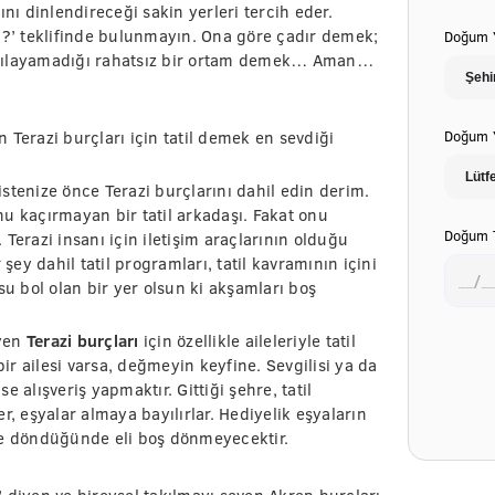
ını dinlendireceği sakin yerleri tercih eder.
ı?’ teklifinde bulunmayın. Ona göre çadır demek;
Doğum Y
karşılayamadığı rahatsız bir ortam demek… Aman…
 Terazi burçları için tatil demek en sevdiği
Doğum Y
listenize önce Terazi burçlarını dahil edin derim.
u kaçırmayan bir tatil arkadaşı. Fakat onu
Doğum T
Terazi insanı için iletişim araçlarının olduğu
şey dahil tatil programları, tatil kavramının içini
su bol olan bir yer olsun ki akşamları boş
eyen
Terazi burçları
için özellikle aileleriyle tatil
bir ailesi varsa, değmeyin keyfine. Sevgilisi ya da
se alışveriş yapmaktır. Gittiği şehre, tatil
r, eşyalar almaya bayılırlar. Hediyelik eşyaların
e döndüğünde eli boş dönmeyecektir.