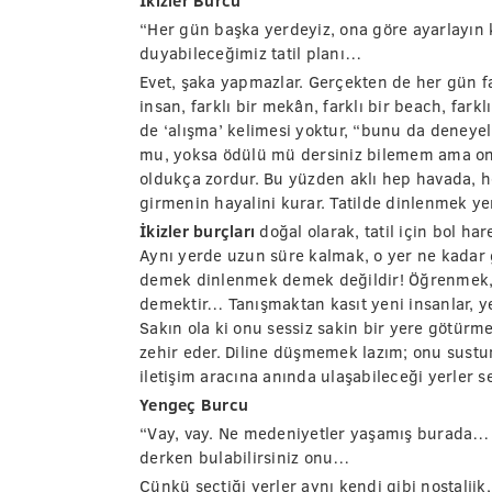
İkizler Burcu
“Her gün başka yerdeyiz, ona göre ayarlayın k
duyabileceğimiz tatil planı…
Evet, şaka yapmazlar. Gerçekten de her gün far
insan, farklı bir mekân, farklı bir beach, fark
de ‘alışma’ kelimesi yoktur, “bunu da deneyel
mu, yoksa ödülü mü dersiniz bilemem ama onun
oldukça zordur. Bu yüzden aklı hep havada, h
girmenin hayalini kurar. Tatilde dinlenmek y
İkizler burçları
doğal olarak, tatil için bol har
Aynı yerde uzun süre kalmak, o yer ne kadar g
demek dinlenmek demek değildir! Öğrenmek, k
demektir… Tanışmaktan kasıt yeni insanlar, ye
Sakın ola ki onu sessiz sakin bir yere götürme
zehir eder. Diline düşmemek lazım; onu susturm
iletişim aracına anında ulaşabileceği yerler 
Yengeç Burcu
“Vay, vay. Ne medeniyetler yaşamış burada… N
derken bulabilirsiniz onu…
Çünkü seçtiği yerler aynı kendi gibi nostalji