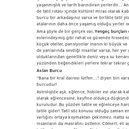
yaşanmışlık ve tarih barındıran yerlerdir… An
de tatil rotası içinde kültürel miras olarak ka
burcu bir arkadaşınız varsa ve birlikte tatil p
atalarının daha önce yaşamış olduğu yerler on
Ama şöyle de bir gerçek var,
Yengeç burçları
e
evlerindeymiş gibi rahat ve güvende hissedec
küçük oteller, pansiyonlar inanın ki büyük ve 
de yanlarında sevdiği insanlar varsa, her ye
olduklarından genellikle deniz veya su kenarınd
yüzünden beğendikleri yerlere tekrar tekrar gi
Aslan Burcu
“Bana bir kral dairesi lütfen…” diyen biri v
burcudur!
Astrolojide aşk, eğlence, hobiler evi olarak ka
olarak eğlencesine, keyfine oldukça düşkündü
kuruludur. Bu yüzden tatile ve eğlenceye har
tatile gider! Tatil söz konusu olduğu zaman en
varlığını ortaya koymaktan çekinmez. Hatta s
insanların da masrafını üstlenir. Cömert, eli