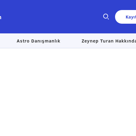
n
Kayı
Astro Danışmanlık
Zeynep Turan Hakkınd
Size nasıl yardımcı olabiliriz?