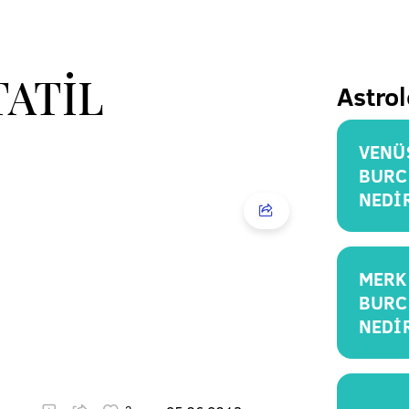
TATİL
Astrol
VENÜ
BURC
NEDİ
MERK
BURC
NEDİ