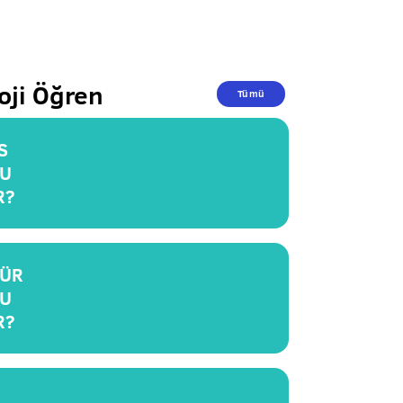
oji Öğren
Tümü
S
U
R?
ÜR
U
R?