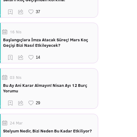
16 Nis
Başlangıçlara İmza Atacak Süreç! Mars Koç
Geçişi Bizi Nasıl Etkileyecek?
03 Nis
Bu Ay Ani Karar Almayın! Nisan Ayı 12 Burç
Yorumu
24 Mar
Stelyum Nedir, Bizi Neden Bu Kadar Etkiliyor?