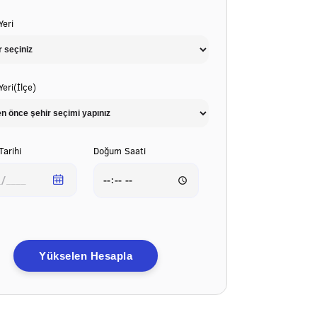
eri
eri(İlçe)
arihi
Doğum Saati
Yükselen Hesapla