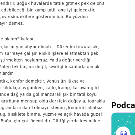
lendirir. Soğuk havalarda tatile gitmek pek de ona
edebileceği bir kamp tatili ona iyi gelecektir.
e çevresindekilere göstermelidir. Bu yüzden
hayır demez.
ize olalım” kafası…
çlarını yansıtıyor olmalı… Düzenim bozulacak,
 sürmeye çalışır. Riskli işlere el atmaktan pek
eğiştirmekten hoşlanmaz. Ya da değer verdiği
Zaten tek başına değil, sevdiği insanlarla olmak
lardır.
atlık, konfor demektir. Venüs’ün lükse ve
er oldukça uygunken; çadır, kamp, karavan gibi
çinde dağ ya da göl manzaralı şık bir tatil köyü
k grubuna mensup oldukları için doğayla, toprakla
Podca
ogramlara dahil olmayı istemez, kendini rahatsız
yüş, bisiklete binme, yüzme ve açık havada güzel
 Boğa için çok önemlidir. Gittiği yerde kesinlikle