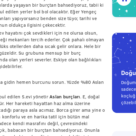
ılarda yaşayan bir burçtan bahsediyoruz, tabii ki
bul edilen yerler bol bol olacaktır. Eğer Yengeç
lanları yapıyorsanız benden size tüyo; tarihi ve
un oldukça ilgisini çekecektir.
v hayatını çok sevdikleri için ne olursa olsun,
eği mekanları tercih ederler. Çok pahalı olmayan
lüks otellerden daha sıcak gelir onlara. Hele bir
r güzeldir. Su grubuna mensup bir burç
a olan yerleri severler. Eskiye olan bağlılıkları
debilirler.
Doğum
arsa gidin hemen burcunu sorun. Yüzde %80 Aslan
Doğum 
sadece
koçluğu
bul edilen 5.evi yönetir
Aslan burçları
. E, doğal
çözebil
r. Her hareketi hayattan haz alma üzerine
cadığı paraya asla acımaz. Borca girer ama yine o
 konforlu ve en harika tatil için bütün mal
adece kendi masrafını değil, çevresindeki
 açık, babacan bir burçtan bahsediyoruz. Onunla