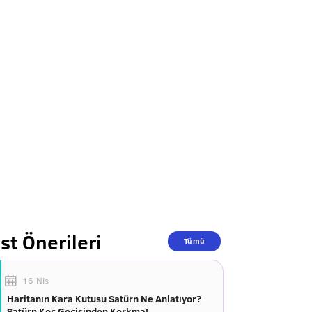
st Önerileri
Tümü
16 Nis
Haritanın Kara Kutusu Satürn Ne Anlatıyor?
Satürn Koç Geçişinden Korkma!