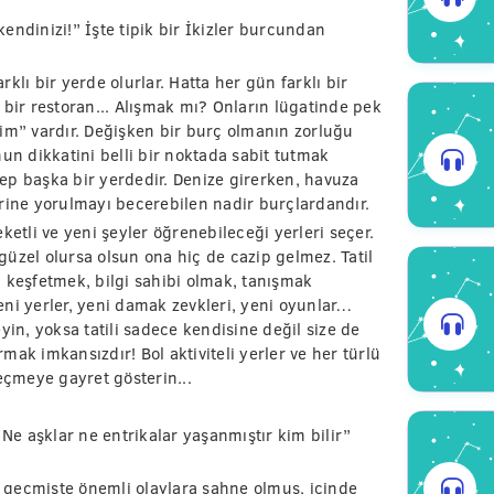
endinizi!” İşte tipik bir İkizler burcundan
klı bir yerde olurlar. Hatta her gün farklı bir
lı bir restoran... Alışmak mı? Onların lügatinde pek
im” vardır. Değişken bir burç olmanın zorluğu
 dikkatini belli bir noktada sabit tutmak
ep başka bir yerdedir. Denize girerken, havuza
erine yorulmayı becerebilen nadir burçlardandır.
eketli ve yeni şeyler öğrenebileceği yerleri seçer.
üzel olursa olsun ona hiç de cazip gelmez. Tatil
eşfetmek, bilgi sahibi olmak, tanışmak
ni yerler, yeni damak zevkleri, yeni oyunlar…
yin, yoksa tatili sadece kendisine değil size de
ak imkansızdır! Bol aktiviteli yerler ve her türlü
seçmeye gayret gösterin...
e aşklar ne entrikalar yaşanmıştır kim bilir”
k, geçmişte önemli olaylara sahne olmuş, içinde