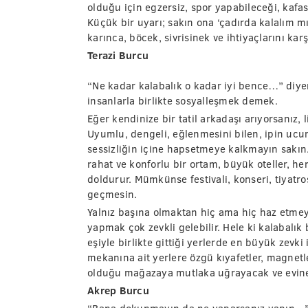
olduğu için egzersiz, spor yapabileceği, kafas
Küçük bir uyarı; sakın ona ‘çadırda kalalım m
karınca, böcek, sivrisinek ve ihtiyaçlarını 
Terazi Burcu
“Ne kadar kalabalık o kadar iyi bence…” diyen
insanlarla birlikte sosyalleşmek demek.
Eğer kendinize bir tatil arkadaşı arıyorsanız, 
Uyumlu, dengeli, eğlenmesini bilen, ipin ucun
sessizliğin içine hapsetmeye kalkmayın sakın. 
rahat ve konforlu bir ortam, büyük oteller, her 
doldurur. Mümkünse festivali, konseri, tiyatro
geçmesin.
Yalnız başına olmaktan hiç ama hiç haz etm
yapmak çok zevkli gelebilir. Hele ki kalabalık 
eşiyle birlikte gittiği yerlerde en büyük zevki i
mekanına ait yerlere özgü kıyafetler, magnetle
olduğu mağazaya mutlaka uğrayacak ve evin
Akrep Burcu