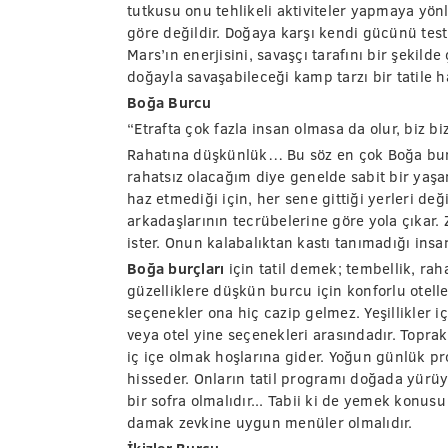
tutkusu onu tehlikeli aktiviteler yapmaya yön
göre değildir. Doğaya karşı kendi gücünü test 
Mars’ın enerjisini, savaşçı tarafını bir şekild
doğayla savaşabileceği kamp tarzı bir tatile 
Boğa Burcu
“Etrafta çok fazla insan olmasa da olur, biz b
Rahatına düşkünlük… Bu söz en çok Boğa bur
rahatsız olacağım diye genelde sabit bir yaşam
haz etmediği için, her sene gittiği yerleri d
arkadaşlarının tecrübelerine göre yola çıkar. 
ister. Onun kalabalıktan kastı tanımadığı insan
Boğa burçları
için tatil demek; tembellik, rah
güzelliklere düşkün burcu için konforlu otell
seçenekler ona hiç cazip gelmez. Yeşillikler i
veya otel yine seçenekleri arasındadır. Topra
iç içe olmak hoşlarına gider. Yoğun günlük pr
hisseder. Onların tatil programı doğada yürü
bir sofra olmalıdır... Tabii ki de yemek konusu
damak zevkine uygun menüler olmalıdır.