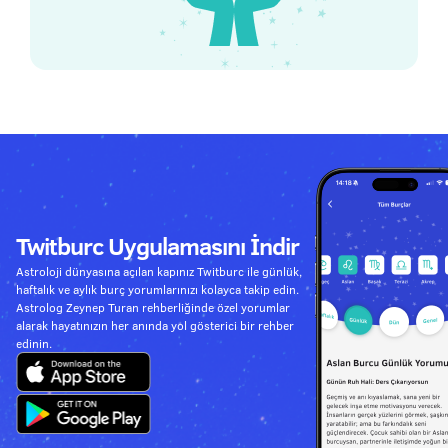
Twitburc Uygulamasını İndir
Astroloji dünyasına açılan kapınız Twitburc ile günlük,
haftalık ve aylık burç yorumlarınızı kolayca takip edin.
Astrolog Zeynep Turan rehberliğinde özel yorumlar
alarak hayatınızın her anında yol gösterici bir rehber
edinin.