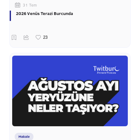
31 Tem
2026 Venüs Terazi Burcunda
Makale