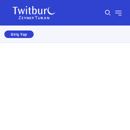
Giriş Yap
Size nasıl yardımcı olabiliriz?
×