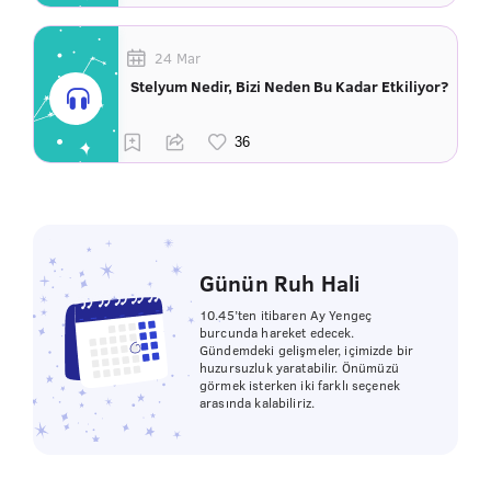
24 Mar
Stelyum Nedir, Bizi Neden Bu Kadar Etkiliyor?
Günün Ruh Hali
10.45’ten itibaren Ay Yengeç
burcunda hareket edecek.
Gündemdeki gelişmeler, içimizde bir
huzursuzluk yaratabilir. Önümüzü
görmek isterken iki farklı seçenek
arasında kalabiliriz.