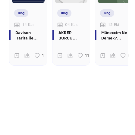
Blog
Blog
Blog
14 Kas
04 Kas
15 Eki
Davison
AKREP
Müneccim Ne
Harita ile
BURCU
Demek?
İlgili Merak
ÜNLÜLER
Osmanlı'da
Edilenler
Astroloji