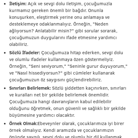
İletişim:
Açık ve sevgi dolu iletişim, çocuğumuzla
kurmamız gereken önemli bir bağdır. Onunla
konuşurken, eleştirmek yerine onu anlamaya ve
desteklemeye odaklanmalıyız. Örneğin, "Neden
ağlıyorsun? Anlatabilir misin?" gibi sorular sorarak,
çocuğumuzun duygularını ifade etmesine yardımcı
olabiliriz.
Sözlü İfadeler:
Çocuğumuza hitap ederken, sevgi dolu
ve olumlu ifadeler kullanmaya özen göstermeliyiz.
Örneğin, "Seni seviyorum," "Seninle gurur duyuyorum,"
ve "Nasıl hissediyorsun?" gibi cümleler kullanarak
çocuğumuzun öz saygısını güçlendirebiliriz.
Sınırları Belirlemek:
Sözlü şiddetten kaçınırken, sınırları
ve kuralları net bir şekilde belirlemek önemlidir.
Çocuğumuza hangi davranışların kabul edilebilir
olduğunu öğretmek, onun güvenli ve sağlıklı bir şekilde
büyümesine yardımcı olacaktır.
Örnek Olmak:
Ebeveynler olarak, çocuklarımıza iyi birer
örnek olmalıyız. Kendi aramızda ve çocuklarımızın
önünde saygılı, sevgi dolu ve olumlu bir dil kullanmak,