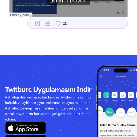
Twitburc Uygulamasını İndir
Astroloji dünyasına açılan kapınız Twitburc ile günlük,
haftalık ve aylık burç yorumlarınızı kolayca takip edin.
Astrolog Zeynep Turan rehberliğinde özel yorumlar
alarak hayatınızın her anında yol gösterici bir rehber
edinin.