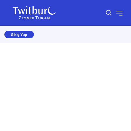
Giriş Yap
Size nasıl yardımcı olabiliriz?
×