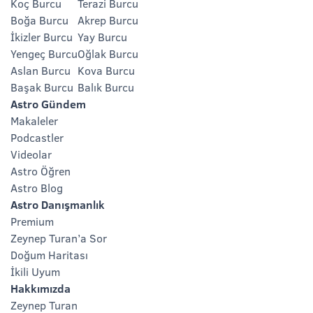
Koç Burcu
Terazi Burcu
Boğa Burcu
Akrep Burcu
İkizler Burcu
Yay Burcu
Yengeç Burcu
Oğlak Burcu
Aslan Burcu
Kova Burcu
Başak Burcu
Balık Burcu
Astro Gündem
Makaleler
Podcastler
Videolar
Astro Öğren
Astro Blog
Astro Danışmanlık
Premium
Zeynep Turan’a Sor
Doğum Haritası
İkili Uyum
Hakkımızda
Zeynep Turan