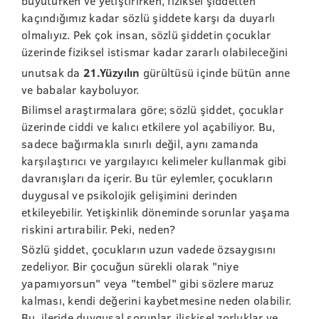
büyütürken ve yetiştirirken, fiziksel şiddetten
kaçındığımız kadar sözlü şiddete karşı da duyarlı
olmalıyız. Pek çok insan, sözlü şiddetin çocuklar
üzerinde fiziksel istismar kadar zararlı olabileceğini
unutsak da
21.Yüzyılın
gürültüsü içinde bütün anne
ve babalar kayboluyor.
Bilimsel araştırmalara göre; sözlü şiddet, çocuklar
üzerinde ciddi ve kalıcı etkilere yol açabiliyor. Bu,
sadece bağırmakla sınırlı değil, aynı zamanda
karşılaştırıcı ve yargılayıcı kelimeler kullanmak gibi
davranışları da içerir. Bu tür eylemler, çocukların
duygusal ve psikolojik gelişimini derinden
etkileyebilir. Yetişkinlik döneminde sorunlar yaşama
riskini artırabilir. Peki, neden?
Sözlü şiddet, çocukların uzun vadede özsaygısını
zedeliyor. Bir çocuğun sürekli olarak "niye
yapamıyorsun" veya "tembel" gibi sözlere maruz
kalması, kendi değerini kaybetmesine neden olabilir.
Bu, ileride duygusal sorunlar, ilişkisel zorluklar ve