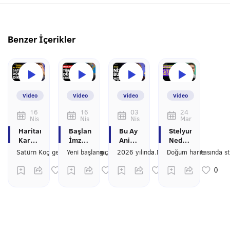
Benzer İçerikler
Video
Video
Video
Video
16
16
03
24
Nis
Nis
Nis
Mar
Haritanın
Başlangıçlara
Bu Ay
Stelyum
Kara
İmza
Ani
Nedir,
Kutusu
Atacak
Karar
Bizi
Satürn Koç geçişinden korkmayıp yönetmemiz gerekirken bu süreçte nelere dikkat etmemiz gerektiğinden bahsettim.
Yeni başlangıçlara imza atacak bu geçiş gıda, hayvancılık ve ekonomi gibi birçok alanı uzun süre konuşmamızı sağlayacak.
2026 yılında Nisan ayı bizi neden zorlayacak? 12 burcu neler bekliyor? Sizler için anlattım.
Satürn
Süreç!
Almayın!
Neden
Ne
Mars
Nisan
Bu
Anlatıyor?
Koç
Ayı 12
Kadar
Satürn
Geçişi
Burç
Etkiliyor?
Koç
Bizi
Yorumu
Geçişinden
Nasıl
Korkma!
Etkileyecek?