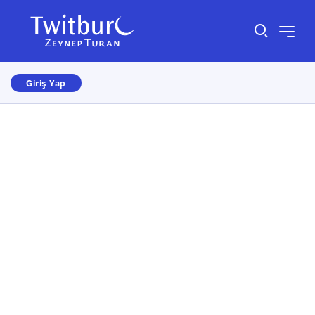
Giriş Yap
Size nasıl yardımcı olabiliriz?
×