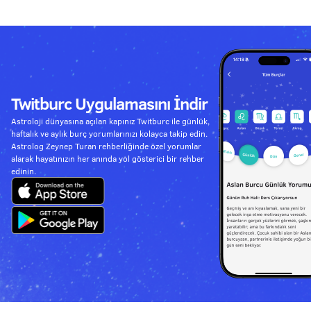
Twitburc Uygulamasını İndir
Astroloji dünyasına açılan kapınız Twitburc ile günlük,
haftalık ve aylık burç yorumlarınızı kolayca takip edin.
Astrolog Zeynep Turan rehberliğinde özel yorumlar
alarak hayatınızın her anında yol gösterici bir rehber
edinin.