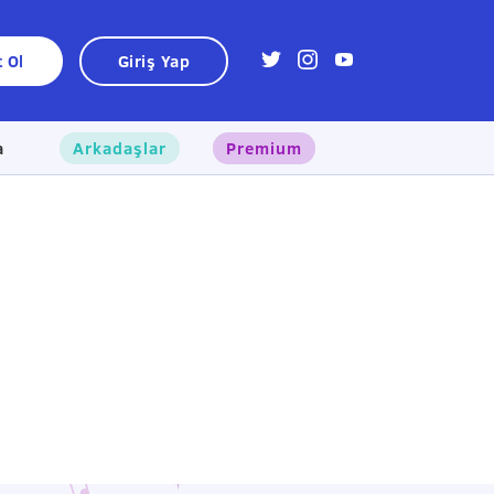
t Ol
Giriş Yap
a
Arkadaşlar
Premium
×