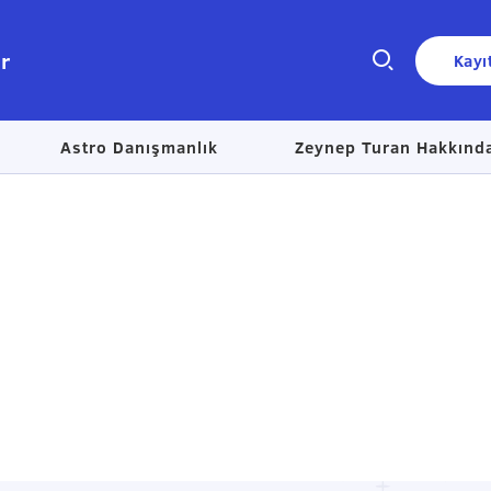
r
Kayı
Astro Danışmanlık
Zeynep Turan Hakkınd
Size nasıl yardımcı olabiliriz?